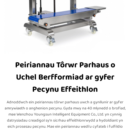
Peiriannau Tôrwr Parhaus o
Uchel Berfformiad ar gyfer
Pecynu Effeithlon
Adnoddwch ein peiriannau tôrwr parhaus uwch a gynllunir ar gyfer
amrywiaeth o anghenion pecynu. Gyda mwy na 40 mlynedd o brofiad,
mae Wenzhou Youngsun Intelligent Equipment Co., Ltd. yn cynnig
datrysiadau creadigol sy'n sicrhau effeithlonrwydd a hydoldiant yn
eich prosesau pecynu. Mae ein peiriannau wedi'u cyfateb i fulfildio