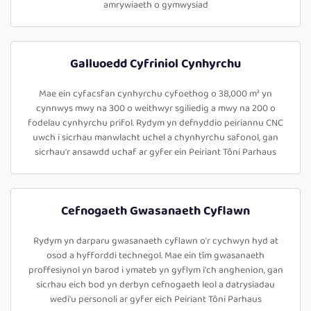
amrywiaeth o gymwysiad
Galluoedd Cyfriniol Cynhyrchu
Mae ein cyfacsfan cynhyrchu cyfoethog o 38,000 m² yn
cynnwys mwy na 300 o weithwyr sgiliedig a mwy na 200 o
fodelau cynhyrchu prifol. Rydym yn defnyddio peiriannu CNC
uwch i sicrhau manwlacht uchel a chynhyrchu safonol, gan
sicrhau'r ansawdd uchaf ar gyfer ein Peiriant Tôni Parhaus
Cefnogaeth Gwasanaeth Cyflawn
Rydym yn darparu gwasanaeth cyflawn o'r cychwyn hyd at
osod a hyfforddi technegol. Mae ein tîm gwasanaeth
proffesiynol yn barod i ymateb yn gyflym i'ch anghenion, gan
sicrhau eich bod yn derbyn cefnogaeth leol a datrysiadau
wedi'u personoli ar gyfer eich Peiriant Tôni Parhaus