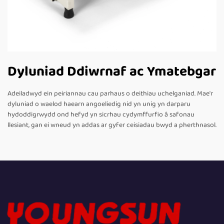
Dyluniad Ddiwrnaf ac Ymatebgar
Adeiladwyd ein peiriannau cau parhaus o deithiau uchelganiad. Mae'r
dyluniad o waelod haearn angoeliedig nid yn unig yn darparu
hydoddigrwydd ond hefyd yn sicrhau cydymffurfio â safonau
llesiant, gan ei wneud yn addas ar gyfer ceisiadau bwyd a pherthnasol.