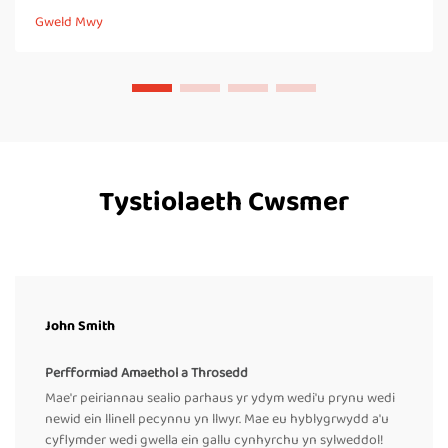
rhannau felen PTFE yn esentiallyd yr hyn sydd yn gwneud
Gweld Mwy
seilwyr band parhaus yn gweithio'n iawn, yn...
Tystiolaeth Cwsmer
John Smith
Perfformiad Amaethol a Throsedd
Mae'r peiriannau sealio parhaus yr ydym wedi'u prynu wedi
newid ein llinell pecynnu yn llwyr. Mae eu hyblygrwydd a'u
cyflymder wedi gwella ein gallu cynhyrchu yn sylweddol!