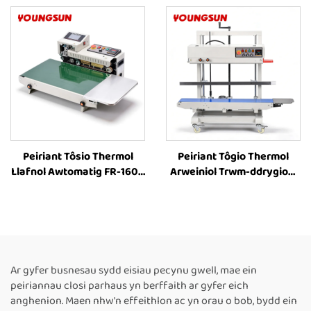
900C
900C
Peiriant Tôsio Thermol
Peiriant Tôgio Thermol
Llafnol Awtomatig FR-1600
Arweiniol Trwm-ddrygioni
â Lled Ehangach o 40cm i
FR-1200V ar gyfer
Ffynhonnau Plastig,
Cynhwysyddion Mawr
Peiriant Tôsio Band
Fertigol â Chyflwyno Lliw
Parhaus, Peiriant Tôsio
Caled, Adroddiad Uchder
Thermol i Ffynhonnau
8–63 cm ar gyfer Peiriant
Plastig
Tôgio Band Parhaus
Ar gyfer busnesau sydd eisiau pecynu gwell, mae ein
Thermol
peiriannau closi parhaus yn berffaith ar gyfer eich
anghenion. Maen nhw'n effeithlon ac yn orau o bob, bydd ein