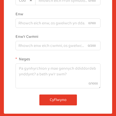
Cod
0/100
Enw
0/100
Enw'r Cwmni
0/200
Neges
0/1000
Cyflwyno