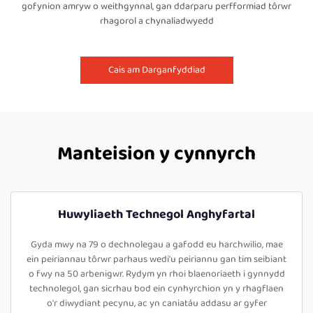
gofynion amryw o weithgynnal, gan ddarparu perfformiad tôrwr
rhagorol a chynaliadwyedd
Cais am Darganfyddiad
Manteision y cynnyrch
Huwyliaeth Technegol Anghyfartal
Gyda mwy na 79 o dechnolegau a gafodd eu harchwilio, mae
ein peiriannau tôrwr parhaus wedi'u peiriannu gan tim seibiant
o fwy na 50 arbenigwr. Rydym yn rhoi blaenoriaeth i gynnydd
technolegol, gan sicrhau bod ein cynhyrchion yn y rhagflaen
o'r diwydiant pecynu, ac yn caniatáu addasu ar gyfer