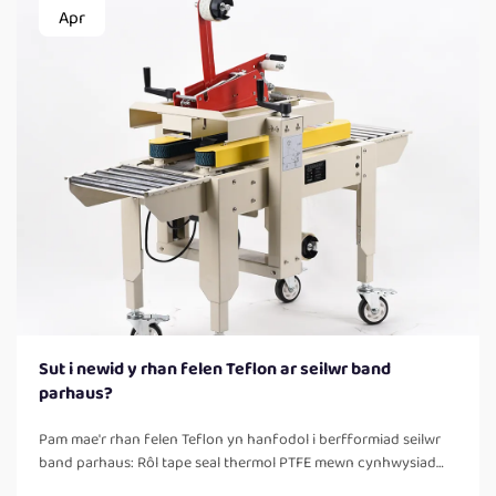
Apr
Sut i newid y rhan felen Teflon ar seilwr band
parhaus?
Pam mae'r rhan felen Teflon yn hanfodol i berfformiad seilwr
band parhaus: Rôl tape seal thermol PTFE mewn cynhwysiad
thermol, rhyddhad nad yw'n adherio, a cysonrwydd y sêl. Mae