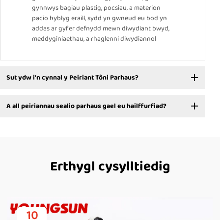
gynnwys bagiau plastig, pocsiau, a materion
pacio hyblyg eraill, sydd yn gwneud eu bod yn
addas ar gyfer defnydd mewn diwydiant bwyd,
meddyginiaethau, a rhaglenni diwydiannol
Sut ydw i'n cynnal y Peiriant Tôni Parhaus?
A all peiriannau sealio parhaus gael eu hailffurfiad?
Erthygl cysylltiedig
10