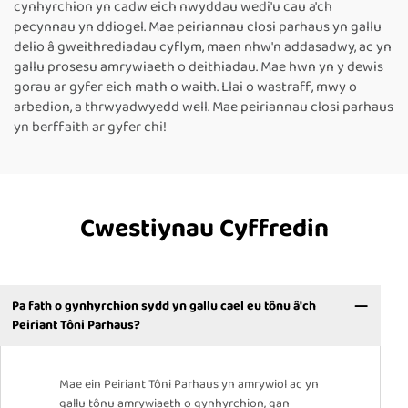
cynhyrchion yn cadw eich nwyddau wedi'u cau a'ch
pecynnau yn ddiogel. Mae peiriannau closi parhaus yn gallu
delio â gweithrediadau cyflym, maen nhw'n addasadwy, ac yn
gallu prosesu amrywiaeth o deithiadau. Mae hwn yn y dewis
gorau ar gyfer eich math o waith. Llai o wastraff, mwy o
arbedion, a thrwyadwyedd well. Mae peiriannau closi parhaus
yn berffaith ar gyfer chi!
Cwestiynau Cyffredin
Pa fath o gynhyrchion sydd yn gallu cael eu tônu â'ch
Peiriant Tôni Parhaus?
Mae ein Peiriant Tôni Parhaus yn amrywiol ac yn
gallu tônu amrywiaeth o gynhyrchion, gan