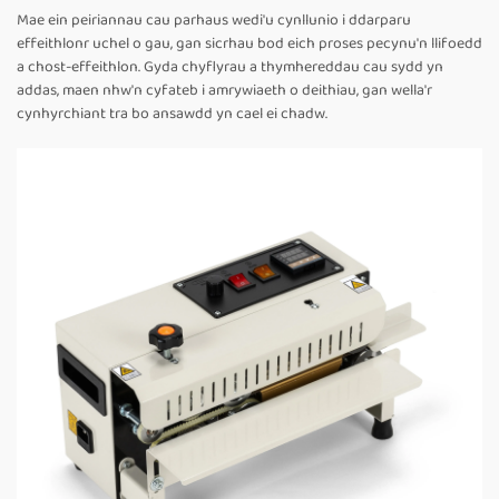
Mae ein peiriannau cau parhaus wedi'u cynllunio i ddarparu
effeithlonr uchel o gau, gan sicrhau bod eich proses pecynu'n llifoedd
a chost-effeithlon. Gyda chyflyrau a thymhereddau cau sydd yn
addas, maen nhw'n cyfateb i amrywiaeth o deithiau, gan wella'r
cynhyrchiant tra bo ansawdd yn cael ei chadw.