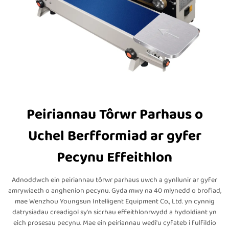
Peiriannau Tôrwr Parhaus o
Uchel Berfformiad ar gyfer
Pecynu Effeithlon
Adnoddwch ein peiriannau tôrwr parhaus uwch a gynllunir ar gyfer
amrywiaeth o anghenion pecynu. Gyda mwy na 40 mlynedd o brofiad,
mae Wenzhou Youngsun Intelligent Equipment Co., Ltd. yn cynnig
datrysiadau creadigol sy'n sicrhau effeithlonrwydd a hydoldiant yn
eich prosesau pecynu. Mae ein peiriannau wedi'u cyfateb i fulfildio