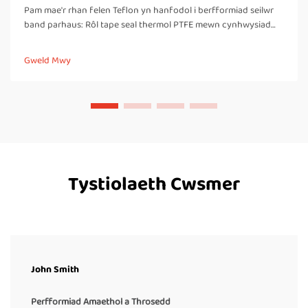
Pam mae'r rhan felen Teflon yn hanfodol i berfformiad seilwr
band parhaus: Rôl tape seal thermol PTFE mewn cynhwysiad
thermol, rhyddhad nad yw'n adherio, a cysonrwydd y sêl. Mae
rhannau felen PTFE yn esentiallyd yr hyn sydd yn gwneud
Gweld Mwy
seilwyr band parhaus yn gweithio'n iawn, yn...
Tystiolaeth Cwsmer
John Smith
Perfformiad Amaethol a Throsedd