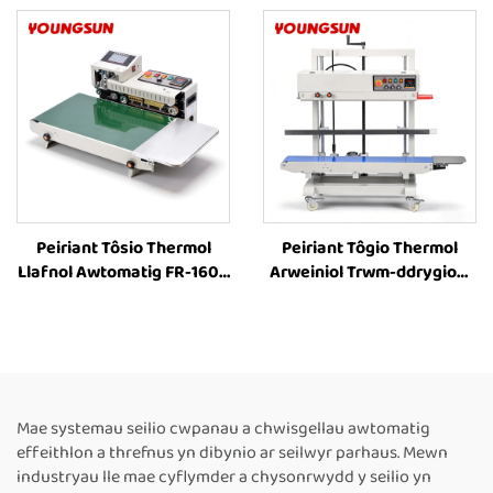
900C
900C
Peiriant Tôsio Thermol
Peiriant Tôgio Thermol
Llafnol Awtomatig FR-1600
Arweiniol Trwm-ddrygioni
â Lled Ehangach o 40cm i
FR-1200V ar gyfer
Ffynhonnau Plastig,
Cynhwysyddion Mawr
Peiriant Tôsio Band
Fertigol â Chyflwyno Lliw
Parhaus, Peiriant Tôsio
Caled, Adroddiad Uchder
Thermol i Ffynhonnau
8–63 cm ar gyfer Peiriant
Plastig
Tôgio Band Parhaus
Mae systemau seilio cwpanau a chwisgellau awtomatig
Thermol
effeithlon a threfnus yn dibynio ar seilwyr parhaus. Mewn
industryau lle mae cyflymder a chysonrwydd y seilio yn