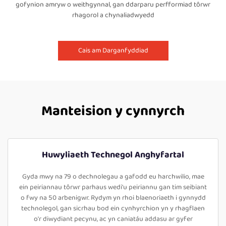
gofynion amryw o weithgynnal, gan ddarparu perfformiad tôrwr
rhagorol a chynaliadwyedd
Cais am Darganfyddiad
Manteision y cynnyrch
Huwyliaeth Technegol Anghyfartal
Gyda mwy na 79 o dechnolegau a gafodd eu harchwilio, mae
ein peiriannau tôrwr parhaus wedi'u peiriannu gan tim seibiant
o fwy na 50 arbenigwr. Rydym yn rhoi blaenoriaeth i gynnydd
technolegol, gan sicrhau bod ein cynhyrchion yn y rhagflaen
o'r diwydiant pecynu, ac yn caniatáu addasu ar gyfer