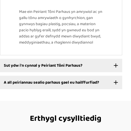
Mae ein Peiriant Tôni Parhaus yn amrywiol ac yn
gallu tônu amrywiaeth o gynhyrchion, gan
gynnwys bagiau plastig, pocsiau, a materion
pacio hyblyg eraill, sydd yn gwneud eu bod yn
addas ar gyfer defnydd mewn diwydiant bwyd,
meddyginiaethau, a rhaglenni diwydiannol
Sut ydw i'n cynnal y Peiriant Tôni Parhaus?
A all peiriannau sealio parhaus gael eu hailffurfiad?
Erthygl cysylltiedig