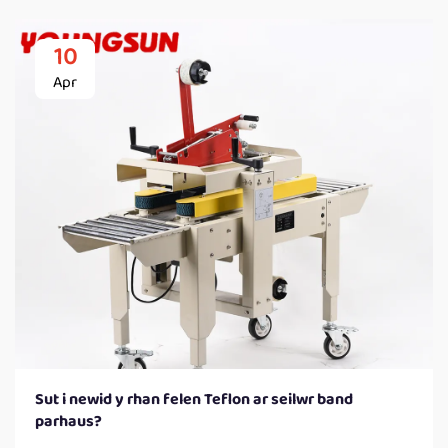
10
Apr
Sut i newid y rhan felen Teflon ar seilwr band
parhaus?