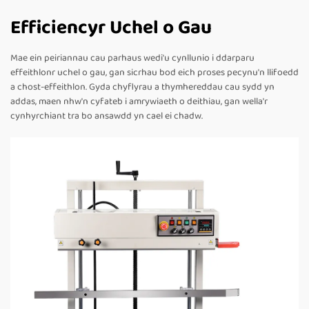
Efficiencyr Uchel o Gau
Mae ein peiriannau cau parhaus wedi'u cynllunio i ddarparu
effeithlonr uchel o gau, gan sicrhau bod eich proses pecynu'n llifoedd
a chost-effeithlon. Gyda chyflyrau a thymhereddau cau sydd yn
addas, maen nhw'n cyfateb i amrywiaeth o deithiau, gan wella'r
cynhyrchiant tra bo ansawdd yn cael ei chadw.