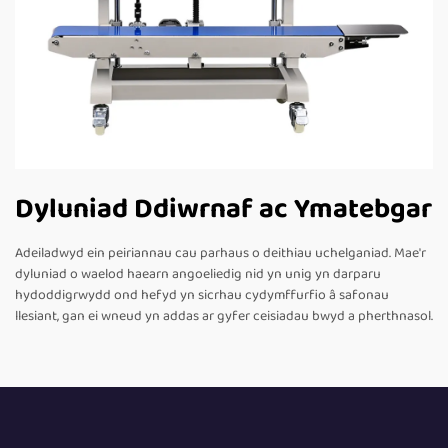
Dyluniad Ddiwrnaf ac Ymatebgar
Adeiladwyd ein peiriannau cau parhaus o deithiau uchelganiad. Mae'r
dyluniad o waelod haearn angoeliedig nid yn unig yn darparu
hydoddigrwydd ond hefyd yn sicrhau cydymffurfio â safonau
llesiant, gan ei wneud yn addas ar gyfer ceisiadau bwyd a pherthnasol.