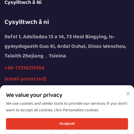
Cysylltwch â Ni
Cysylltwch â ni
llefel 1, Adeiladau 13 a 14, 73 Heol Bingying, Is-
gymydogaeth Guo Xi, Ardal Ouhai, Dinas Wenzhou,
Talaith Zhejiang，Tsieina
+86-17336219166
[email protected]
We value your privacy
We use cookies and similar tools to provide our services. If you don't
want to accept all cookies, click Personalize cookies.
Hawlfraint © 2026 gan Wenzhou Youngsun Intelligent
Equipment Cyfyngedig
Accept all
Cyfrinachedd