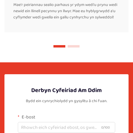
Mae'r peiriannau sealio parhaus yr ydym wedi'u prynu wedi
newid ein llinell pecynnu yn llwyr. Mae eu hyblygrwydd a'u
cyflymder wedi gwella ein gallu cynhyrchu yn sylweddol!
Derbyn Cyfeiriad Am Ddim
Bydd ein cynrychiolydd yn gysylltu â chi fuan.
E-bost
0/100