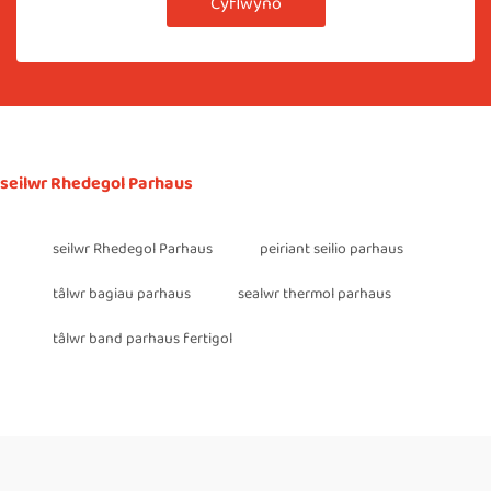
Cyflwyno
seilwr Rhedegol Parhaus
seilwr Rhedegol Parhaus
peiriant seilio parhaus
tâlwr bagiau parhaus
sealwr thermol parhaus
tâlwr band parhaus fertigol