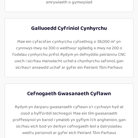
amrywiaeth o gymwysiad
Galluoedd Cyfriniol Cynhyrchu
Mae ein cyfacsfan cynhyrchu cyfoethog o 38,000 m² yn
cynnwys mwy na 300 o weithwyr sgiliedig a mwy na 200 o
fodelau cynhyrchu prifol. Rydym yn defnyddio peiriannu CNC
uwch i sicrhau manwlacht uchel a chynhyrchu safonol, gan
sicrhau'r ansawdd uchaf ar gyfer ein Peiriant Tôni Parhaus
Cefnogaeth Gwasanaeth Cyflawn
Rydym yn darparu gwasanaeth cyflawn o'r cychwyn hyd at
osod a hyfforddi technegol. Mae ein tîm gwasanaeth
proffesiynol yn barod i ymateb yn gyflym i'ch anghenion, gan
sicrhau eich bod yn derbyn cefnogaeth leol a datrysiadau
wedi'u personoli ar gyfer eich Peiriant Tôni Parhaus