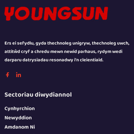
Ers ei sefydlu, gyda thechnoleg unigryw, thechnoleg uwch,
attitŵd cryf a chredu mewn newid parhaus, rydym wedi
darparu datrysiadau resonadwy i'n cleientiaid.
Sectoriau diwydiannol
Cynhyrchion
Newyddion
Amdanom Ni