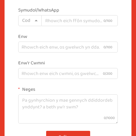
Symudol/WhatsApp
Cod
0/100
Enw
0/100
Enw'r Cwmni
0/200
Neges
0/1000