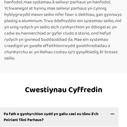
hanfodol, mae systemau â seilwyr parhaus yn hanfodol.
Ychwanegol at hynny, mae seilwyr parhaus yn cynnig
hyblygrwydd mewn seilio nifer fawr o deithiau, gan gynnwys
plastig a aluminium. Trwy ddefnyddio ein systemau seilio, nid
yn unig rydych yn seilio eich cynhyrchion yn ddiogel ac yn
cadw eu hannerchiad ar gyfer cludo a storio, ond hefyd
rydych yn gwneud buddsoddiad da. Mae ein systemau
creadigol yn gwella effeithlonrwydd gweithrediadau a
chynhyrchu ac yn lleihau costau sy'n gysylltiedig â'r broses
seilio.
Cwestiynau Cyffredin
Pa fath o gynhyrchion sydd yn gallu cael eu tônu â'ch
Peiriant Tôni Parhaus?