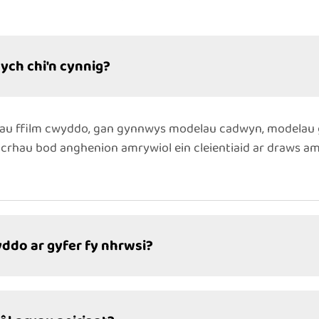
ych chi'n cynnig?
au ffilm cwyddo, gan gynnwys modelau cadwyn, modelau gr
icrhau bod anghenion amrywiol ein cleientiaid ar draws am
yddo ar gyfer fy nhrwsi?