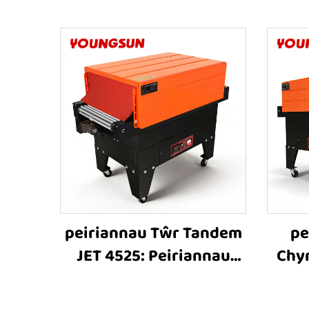
peiriannau Tŵr Tandem
pe
JET 4525: Peiriannau
Chy
Cynllunio â
JET
Chynhwysiad Thermol,