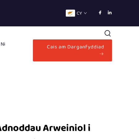
CY
 Ni
Cais am Darganfyddiad
dnoddau Arweiniol i