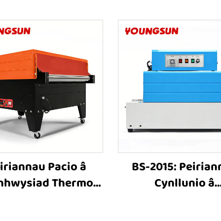
iriannau Pacio â
BS-2015: Peirian
nhwysiad Thermol
Cynllunio â
 8525: Peiriannau
Chynhwysiad Ther
Cynllunio â
Sgrîn, Peiriannau