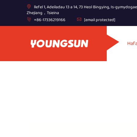
llefel 1, Adeiladau 13 a 14, 73 Heol Bingying, Is-gymydoga
Zhejiang，Tsieina
+86-17336219166
[email protected]
Haf