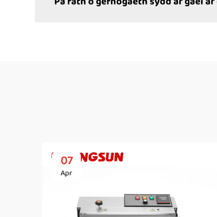
Pa fath o gefnogaeth sydd ar gael ar 
07
Apr