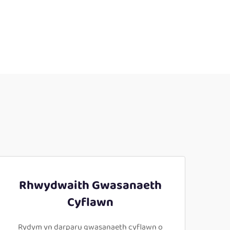
Rhwydwaith Gwasanaeth
Cyflawn
Rydym yn darparu gwasanaeth cyflawn o