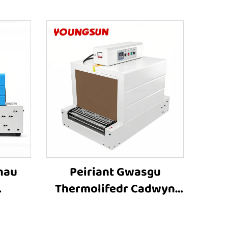
nau
Peiriant Gwasgu
Thermolifedr Cadwyn
mol â
BS-6040, Offer Pecynu
 Bach
Thermolifedr, Peiriant