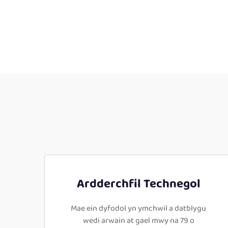
Ardderchfil Technegol
Mae ein dyfodol yn ymchwil a datblygu
wedi arwain at gael mwy na 79 o