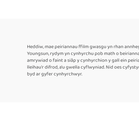
Peiriannau Cynllunio â
Chyn
Chynhwysiad Thermol
Peir
ar gyfer Llyfrau, Botelau
Chyn
a Phackio Eitemau Eraill
gan ddefnyddio Ffilm
Chy
Heddiw, mae peiriannau ffilm gwasgu yn rhan annheg 
Youngsun, rydym yn cynhyrchu pob math o beiriannau f
Plastig
a
amrywiad o faint a siâp y cynhyrchion y gall ein pei
lleihau'r difrod, a'u gwella cyflwyniad. Nid oes cyf
byd ar gyfer cynhyrchwyr.