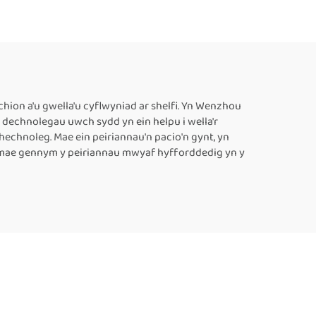
Tŵnel Gwasgu,
rmol,
Cyflenwyr
â
rmol
 Ffilm
ion a'u gwella'u cyflwyniad ar shelfi. Yn Wenzhou
r dechnolegau uwch sydd yn ein helpu i wella'r
 Pacio
hechnoleg. Mae ein peiriannau'n pacio'n gynt, yn
au
lly mae gennym y peiriannau mwyaf hyfforddedig yn y