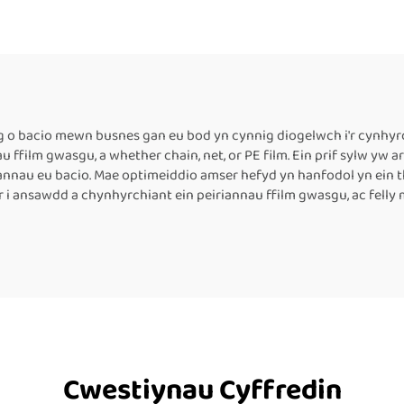
hwysiad Thermol,
Cynllunio â
iannau Cynllunio â
Chynhwysiad The
hwysiad Thermol,
Tŵr Cynllunio 
Offer Pacio â
Chynhwysiad The
nhwysiad Thermol
ar gyfer Bocsiau a
o bacio mewn busnes gan eu bod yn cynnig diogelwch i'r cynhyrch
film gwasgu, a whether chain, net, or PE film. Ein prif sylw yw a
r gyfer Bocsiau
Plastig, Peiriannau
riannau eu bacio. Mae optimeiddio amser hefyd yn hanfodol yn ein t
ar gyfer Botel
ystyr i ansawdd a chynhyrchiant ein peiriannau ffilm gwasgu, ac fe
Cwestiynau Cyffredin