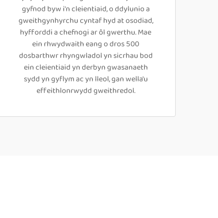
gyfnod byw i'n cleientiaid, o ddylunio a
gweithgynhyrchu cyntaf hyd at osodiad,
hyfforddi a chefnogi ar ôl gwerthu. Mae
ein rhwydwaith eang o dros 500
dosbarthwr rhyngwladol yn sicrhau bod
ein cleientiaid yn derbyn gwasanaeth
sydd yn gyflym ac yn lleol, gan wella'u
effeithlonrwydd gweithredol.