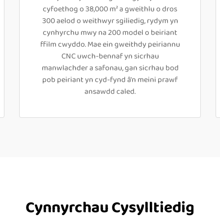
cyfoethog o 38,000 m² a gweithlu o dros
300 aelod o weithwyr sgiliedig, rydym yn
cynhyrchu mwy na 200 model o beiriant
ffilm cwyddo. Mae ein gweithdy peiriannu
CNC uwch-bennaf yn sicrhau
manwlachder a safonau, gan sicrhau bod
pob peiriant yn cyd-fynd â'n meini prawf
ansawdd caled.
Cynnyrchau Cysylltiedig