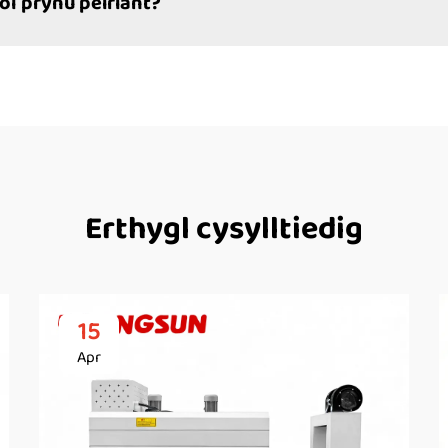
ôl prynu peiriant?
Erthygl cysylltiedig
15
Apr