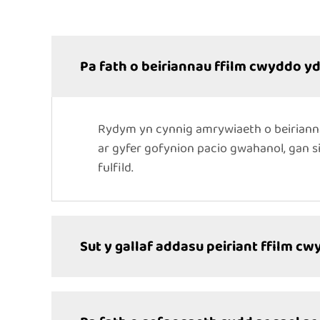
Pa fath o beiriannau ffilm cwyddo yd
Rydym yn cynnig amrywiaeth o beiriann
ar gyfer gofynion pacio gwahanol, gan s
fulfild.
Sut y gallaf addasu peiriant ffilm cw