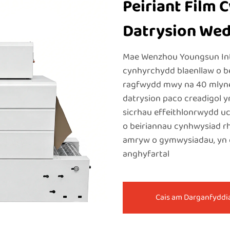
Peiriant Film 
Datrysion Wedi
Mae Wenzhou Youngsun Intel
cynhyrchydd blaenllaw o b
ragfwydd mwy na 40 mlyned
datrysion paco creadigol 
sicrhau effeithlonrwydd u
o beiriannau cynhwysiad rh
amryw o gymwysiadau, yn 
anghyfartal
Cais am Darganfyddi