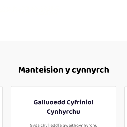
Manteision y cynnyrch
Galluoedd Cyfriniol
Cynhyrchu
Gyda chyfleddfa gweithgynhyrchu