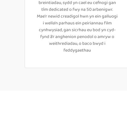
breintiadau, sydd yn cael eu cefnogi gan
tîm dedicated o fwy na 50 arbenigwr.
Mae'r newid creadigol hwn yn ein galluogi
i wella'n parhaus ein peiriannau film
cynhwysiad, gan sicrhau eu bod yn cyd-
fynd â'r anghenion penodol o amryw o
weithrediadau, o baco bwyd i
feddygaethau