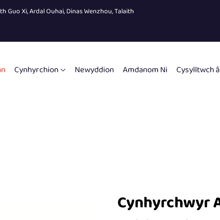
eth Guo Xi, Ardal Ouhai, Dinas Wenzhou, Talaith
an
Cynhyrchion
Newyddion
Amdanom Ni
Cysylltwch â
Cynhyrchwyr A