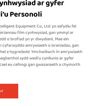
Cynhwysiad ar gyfer
'u Personoli
ligent Equipment Co., Ltd. yn sefydlu fel
eiriannau film cynhwysiad, gan ymmyl ar
d o brofiad yn yr diwydiant. Mae ein
yn cyfarwyddo amrywiaeth o israniadau, gan
chel a hygrededd. Ymchwiliwch i'n amrywiaeth
agbarthol sydd wedi'u cynllunio ar gyfer
cael eu cefnogi gan gwasanaeth a chymorth
ad