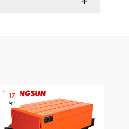
17
2
Apr
Ap