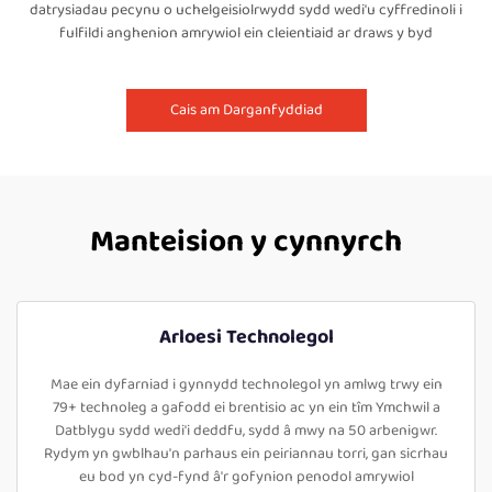
datrysiadau pecynu o uchelgeisiolrwydd sydd wedi'u cyffredinoli i
fulfildi anghenion amrywiol ein cleientiaid ar draws y byd
Cais am Darganfyddiad
Manteision y cynnyrch
Arloesi Technolegol
Mae ein dyfarniad i gynnydd technolegol yn amlwg trwy ein
79+ technoleg a gafodd ei brentisio ac yn ein tîm Ymchwil a
Datblygu sydd wedi'i deddfu, sydd â mwy na 50 arbenigwr.
Rydym yn gwblhau'n parhaus ein peiriannau torri, gan sicrhau
eu bod yn cyd-fynd â'r gofynion penodol amrywiol