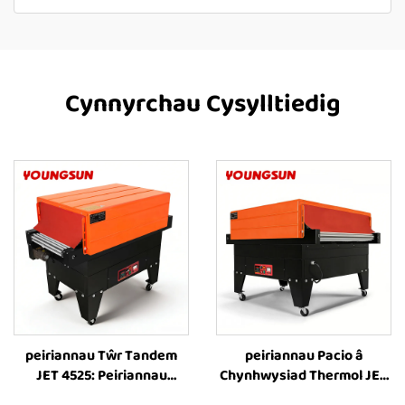
Cynnyrchau Cysylltiedig
peiriannau Tŵr Tandem
peiriannau Pacio â
JET 4525: Peiriannau
Chynhwysiad Thermol JET
Cynllunio â Chynhwysiad
8525: Peiriannau Cynllunio