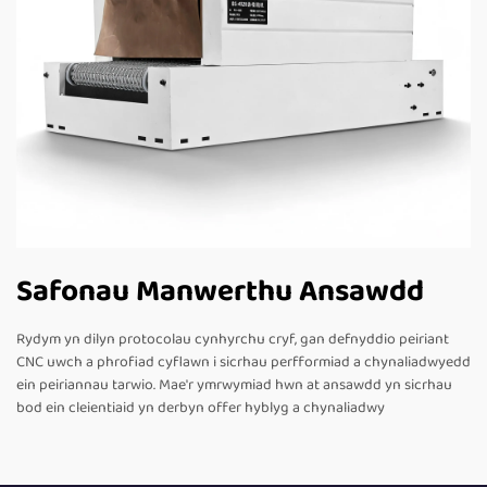
Safonau Manwerthu Ansawdd
Rydym yn dilyn protocolau cynhyrchu cryf, gan defnyddio peiriant
CNC uwch a phrofiad cyflawn i sicrhau perfformiad a chynaliadwyedd
ein peiriannau tarwio. Mae'r ymrwymiad hwn at ansawdd yn sicrhau
bod ein cleientiaid yn derbyn offer hyblyg a chynaliadwy