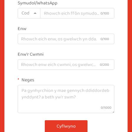
Symudol/WhatsApp
Cod
0/100
Enw
0/100
Enw'r Cwmni
0/200
Neges
0/1000
Cyflwyno