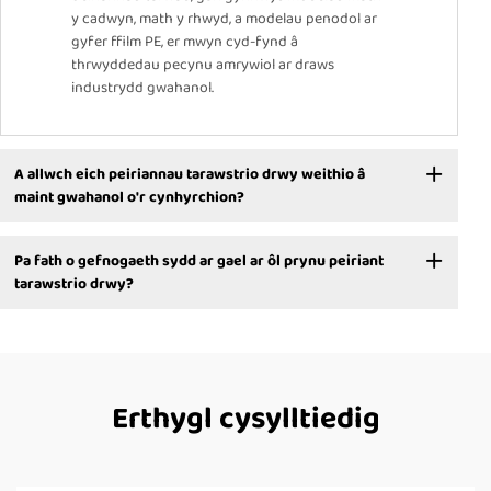
y cadwyn, math y rhwyd, a modelau penodol ar
gyfer ffilm PE, er mwyn cyd-fynd â
thrwyddedau pecynu amrywiol ar draws
industrydd gwahanol.
A allwch eich peiriannau tarawstrio drwy weithio â
maint gwahanol o'r cynhyrchion?
Pa fath o gefnogaeth sydd ar gael ar ôl prynu peiriant
tarawstrio drwy?
Erthygl cysylltiedig