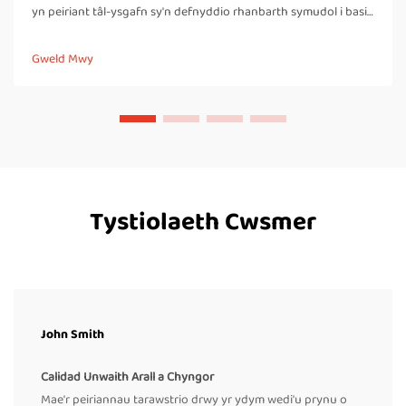
yn peiriant tâl-ysgafn sy'n defnyddio rhanbarth symudol i basio
bagiau neu fochsiau trwy rhanbarthau poeth a oer, gan greu
seal cryf a chau-gofal. Wneir hyn yn wahanol i seilyddion taro
Gweld Mwy
llawer, lle...
Tystiolaeth Cwsmer
John Smith
Calidad Unwaith Arall a Chyngor
Mae'r peiriannau tarawstrio drwy yr ydym wedi'u prynu o