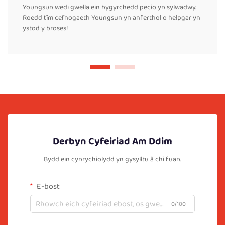
Youngsun wedi gwella ein hygyrchedd pecio yn sylwadwy.
Roedd tîm cefnogaeth Youngsun yn anferthol o helpgar yn
ystod y broses!
Derbyn Cyfeiriad Am Ddim
Bydd ein cynrychiolydd yn gysylltu â chi fuan.
E-bost
0/100