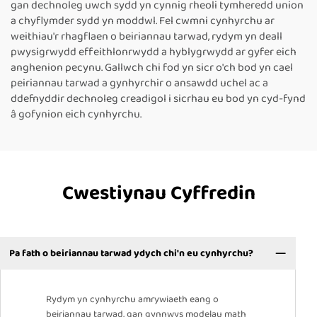
gan dechnoleg uwch sydd yn cynnig rheoli tymheredd union
a chyflymder sydd yn moddwl. Fel cwmni cynhyrchu ar
weithiau'r rhagflaen o beiriannau tarwad, rydym yn deall
pwysigrwydd effeithlonrwydd a hyblygrwydd ar gyfer eich
anghenion pecynu. Gallwch chi fod yn sicr o'ch bod yn cael
peiriannau tarwad a gynhyrchir o ansawdd uchel ac a
ddefnyddir dechnoleg creadigol i sicrhau eu bod yn cyd-fynd
â gofynion eich cynhyrchu.
Cwestiynau Cyffredin
Pa fath o beiriannau tarwad ydych chi'n eu cynhyrchu?
Rydym yn cynhyrchu amrywiaeth eang o
beiriannau tarwad, gan gynnwys modelau math