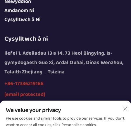
Newyddion
Amdanom Ni
Cysylltwch â Ni
Cysylltwch â ni
llefel 1, Adeiladau 13 a 14, 73 Heol Bingying, Is-
gymydogaeth Guo Xi, Ardal Ouhai, Dinas Wenzhou,
Talaith Zhejiang，Tsieina
+86-17336219166
[email protected]
We value your privacy
We use cookies and similar tools to provide our services. If you don't
want to accept all cookies, click Personalize cookies.
Hawlfraint © 2026 gan Wenzhou Youngsun Intelligent