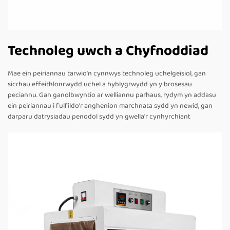
Technoleg uwch a Chyfnoddiad
Mae ein peiriannau tarwio'n cynnwys technoleg uchelgeisiol, gan
sicrhau effeithlonrwydd uchel a hyblygrwydd yn y brosesau
peciannu. Gan ganolbwyntio ar welliannu parhaus, rydym yn addasu
ein peiriannau i fulfildo'r anghenion marchnata sydd yn newid, gan
darparu datrysiadau penodol sydd yn gwella'r cynhyrchiant