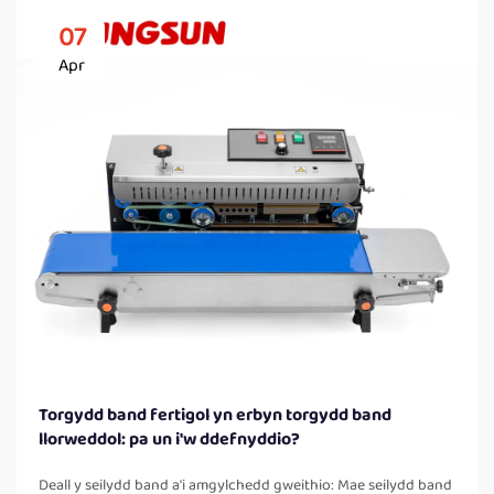
07
Apr
Torgydd band fertigol yn erbyn torgydd band
llorweddol: pa un i'w ddefnyddio?
Deall y seilydd band a'i amgylchedd gweithio: Mae seilydd band