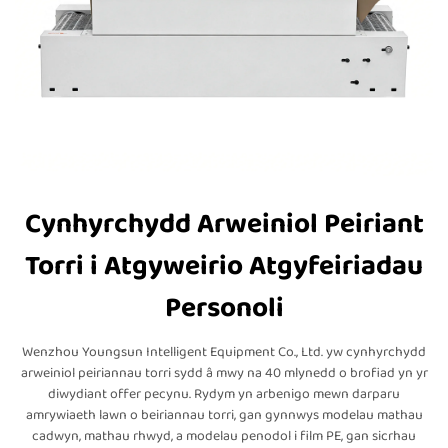
Cynhyrchydd Arweiniol Peiriant
Torri i Atgyweirio Atgyfeiriadau
Personoli
Wenzhou Youngsun Intelligent Equipment Co., Ltd. yw cynhyrchydd
arweiniol peiriannau torri sydd â mwy na 40 mlynedd o brofiad yn yr
diwydiant offer pecynu. Rydym yn arbenigo mewn darparu
amrywiaeth lawn o beiriannau torri, gan gynnwys modelau mathau
cadwyn, mathau rhwyd, a modelau penodol i film PE, gan sicrhau