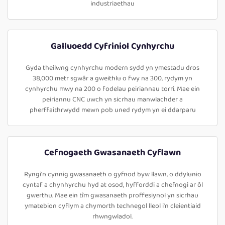
industriaethau
Galluoedd Cyfriniol Cynhyrchu
Gyda theilwng cynhyrchu modern sydd yn ymestadu dros
38,000 metr sgwâr a gweithlu o fwy na 300, rydym yn
cynhyrchu mwy na 200 o fodelau peiriannau torri. Mae ein
peiriannu CNC uwch yn sicrhau manwlachder a
pherffaithrwydd mewn pob uned rydym yn ei ddarparu
Cefnogaeth Gwasanaeth Cyflawn
Ryngi'n cynnig gwasanaeth o gyfnod byw llawn, o ddylunio
cyntaf a chynhyrchu hyd at osod, hyfforddi a chefnogi ar ôl
gwerthu. Mae ein tîm gwasanaeth proffesiynol yn sicrhau
ymatebion cyflym a chymorth technegol lleol i'n cleientiaid
rhwngwladol.