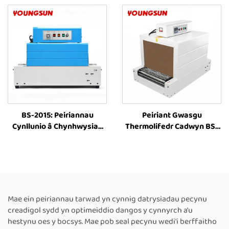
Thermol, Peiriannau
â Chynhwysiad Thermol,
Cynllunio â Chynhwysiad
Peiriannau Cynllunio â
Thermol ar gyfer Llyfrau,
Chynhwysiad Thermol,
Botelau a Phackio Eitemau
Offer Pacio â Chynhwysiad
Eraill gan ddefnyddio Ffilm
Thermol ar gyfer Bocsiau
Plastig
BS-2015: Peiriannau
Peiriant Gwasgu
Cynllunio â Chynhwysiad
Thermolifedr Cadwyn BS-
Thermol â Sgrîn,
6040, Offer Pecynu
Peiriannau Bach Cynllunio
Thermolifedr, Peiriant
â Chynhwysiad Thermol,
Tŵnel Gwasgu, Cyflenwyr
Tŵr Cynllunio â
Chynhwysiad Thermol ar
gyfer Bocsiau a Ffilm
Mae ein peiriannau tarwad yn cynnig datrysiadau pecynu
Plastig, Peiriannau Pacio ar
creadigol sydd yn optimeiddio dangos y cynnyrch a'u
gyfer Botelau
hestynu oes y bocsys. Mae pob seal pecynu wedi'i berffaitho