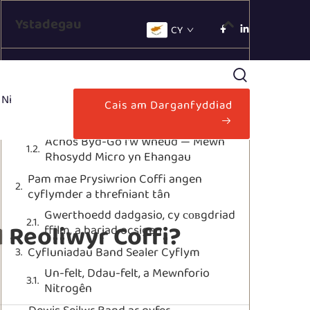
Ystadegau
CY
Beth yw'r swyddogaeth sydd gan
sealwr band mewn pecio coffi
 Ni
Cais am Darganfyddiad
Sealu Parhadol, Llifio Nitrogên, a
Ffreshni
Achos Byd-Go i'w Wneud — Mewn
Rhosydd Micro yn Ehangau
Pam mae Prysiwrion Coffi angen
cyflymder a threfniant tân
Gwerthoedd dadgasio, cy совgdriad
 Reoliwyr Coffi?
ffilm, a bariad ocsigen
Cyfluniadau Band Sealer Cyflym
Un-felt, Ddau-felt, a Mewnforio
Nitrogên