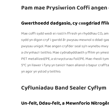
Pam mae Prysiwrion Coffi angen 
Gwerthoedd dadgasio, cy совgdriad ffil
Mae coffi sydd wedi ei rosti'n ffresh yn rhyddhau CO₂ am
sydd yn digon cryf i gwrdd â'r pwysau mewnol o ddad-gasa
pwysau unigol. Mae angen cryfder seal sy'n wynebu mwy na
a chrynhau'r teithio. Mae cydnabyddiaeth y ffilm yn ymest
PET metallized/PE, a strwycturau foil/PE. Mae rheoli ty
5°C yn llawer i fyny yn tanio'r haen allanol o bapur craff
yn agor yn ystod y teithio.
Cyfluniadau Band Sealer Cyflym
Un-felt, Ddau-felt, a Mewnforio Nitrogê