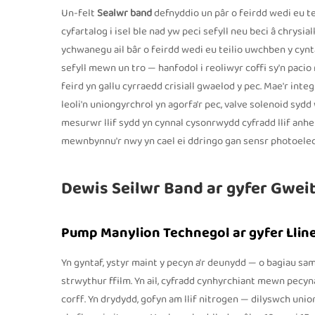
Un-felt
Sealwr band
defnyddio un pâr o feirdd wedi eu te
cyfartalog i isel ble nad yw peci sefyll neu beci â chrys
ychwanegu ail bâr o feirdd wedi eu teilio uwchben y cyntaf
sefyll mewn un tro — hanfodol i reoliwyr coffi sy'n paci
feird yn gallu cyrraedd crisiall gwaelod y pec. Mae'r inte
leoli'n uniongyrchrol yn agorfa'r pec, valve solenoid sydd 
mesurwr llif sydd yn cynnal cysonrwydd cyfradd llif anhe
mewnbynnu'r nwy yn cael ei ddringo gan sensr photoelect
Dewis Seilwr Band ar gyfer Gwei
Pump Manylion Technegol ar gyfer Lline
Yn gyntaf, ystyr maint y pecyn a'r deunydd — o bagiau sa
strwythur ffilm. Yn ail, cyfradd cynhyrchiant mewn pecy
corff. Yn drydydd, gofyn am llif nitrogen — dilyswch u