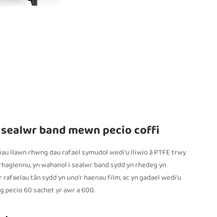
 sealwr band mewn pecio coffi
tiau llawn rhwng dau rafael symudol wedi'u lliwio â PTFE trwy
r rhaglennu, yn wahanol i sealwr band sydd yn rhedeg yn
rafaelau tân sydd yn uno'r haenau film, ac yn gadael wedi'u
g pecio 60 sachet yr awr a 600.