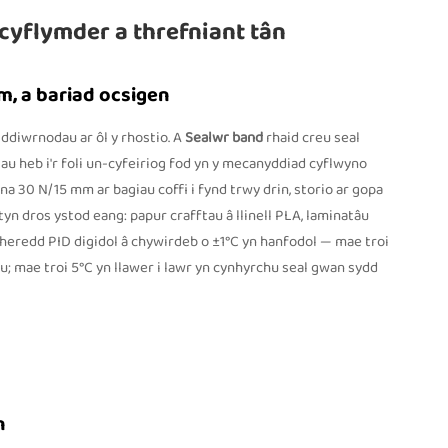
cyflymder a threfniant tân
m, a bariad ocsigen
 ddiwrnodau ar ôl y rhostio. A
Sealwr band
rhaid creu seal
u heb i'r foli un-cyfeiriog fod yn y mecanyddiad cyflwyno
 30 N/15 mm ar bagiau coffi i fynd trwy drin, storio ar gopa
yn dros ystod eang: papur crafftau â llinell PLA, laminatâu
mheredd PID digidol â chywirdeb o ±1°C yn hanfodol — mae troi
tau; mae troi 5°C yn llawer i lawr yn cynhyrchu seal gwan sydd
n