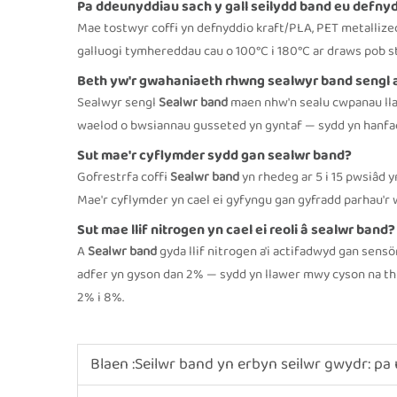
Pa ddeunyddiau sach y gall seilydd band eu defny
Mae tostwyr coffi yn defnyddio kraft/PLA, PET metallized/
galluogi tymhereddau cau o 100°C i 180°C ar draws pob st
Beth yw'r gwahaniaeth rhwng sealwyr band sengl 
Sealwyr sengl
Sealwr band
maen nhw'n sealu cwpanau llaf
waelod o bwsiannau gusseted yn gyntaf — sydd yn hanfach
Sut mae'r cyflymder sydd gan sealwr band?
Gofrestrfa coffi
Sealwr band
yn rhedeg ar 5 i 15 pwsiâd 
Mae'r cyflymder yn cael ei gyfyngu gan gyfradd parhau'r we
Sut mae llif nitrogen yn cael ei reoli â sealwr band?
A
Sealwr band
gyda llif nitrogen a'i actifadwyd gan sensö
adfer yn gyson dan 2% — sydd yn llawer mwy cyson na thrw
2% i 8%.
Blaen :
Seilwr band yn erbyn seilwr gwydr: pa