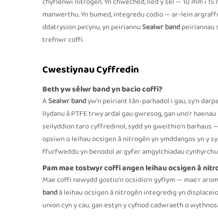
chyflenwi nitrogen. Yn chweched, lled y sêl — 10 mm i 1
manwerthu. Yn bumed, integredu codio — ar-lein argraffu d
ddatrysion pecynu, yn peiriannu
Sealwr band
peiriannau 
trefnwr coffi.
Cwestiynau Cyffredin
Beth yw sêlwr band yn bacio coffi?
A
Sealwr band
yw'n peiriant tân-parhadol i gau, sy'n da
llydanu â PTFE trwy ardal gau gwresog, gan uno'r haenau f
seilyddion taro cyffredinol, sydd yn gweithio'n barhaus 
opsiwn o leihau ocsigen â nitrogên yn ymddangos yn y s
ffurfweddu yn benodol ar gyfer amgylchiadau cynhyrchu t
Pam mae tostwyr coffi angen leihau ocsigen â nit
Mae coffi newydd gostio'n ocsidio'n gyflym — mae'r aromâ
band
â leihau ocsigen â nitrogên integredig yn displace
union cyn y cau, gan estyn y cyfnod cadwraeth o wythnosau