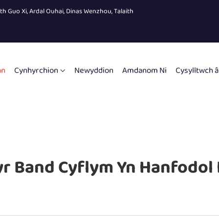
eth Guo Xi, Ardal Ouhai, Dinas Wenzhou, Talaith
an
Cynhyrchion
Newyddion
Amdanom Ni
Cysylltwch â
 Band Cyflym Yn Hanfodol I