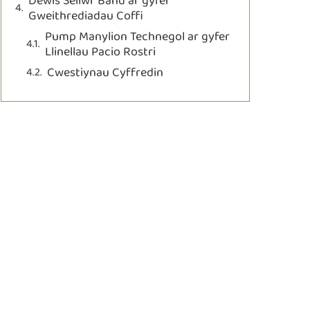
Dewis Seilwr Band ar gyfer
Gweithrediadau Coffi
Pump Manylion Technegol ar gyfer
Llinellau Pacio Rostri
Cwestiynau Cyffredin