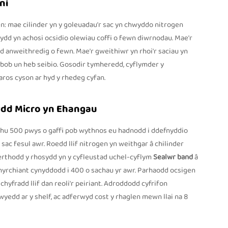
ni
gen: mae cilinder yn y goleuadau'r sac yn chwyddo nitrogen
ydd yn achosi ocsidio olewiau coffi o fewn diwrnodau. Mae'r
hedd anweithredig o fewn. Mae'r gweithiwr yn rhoi'r saciau yn
r bob un heb seibio. Gosodir tymheredd, cyflymder y
aros cyson ar hyd y rhedeg cyfan.
dd Micro yn Ehangau
hu 500 pwys o gaffi pob wythnos eu hadnodd i ddefnyddio
0 sac fesul awr. Roedd llif nitrogen yn weithgar â chilinder
rthodd y rhosydd yn y cyfleustad uchel-cyflym
Sealwr band
â
hyrchiant cynyddodd i 400 o sachau yr awr. Parhaodd ocsigen
yfradd llif dan reoli'r peiriant. Adroddodd cyfrifon
edd ar y shelf, ac adferwyd cost y rhaglen mewn llai na 8