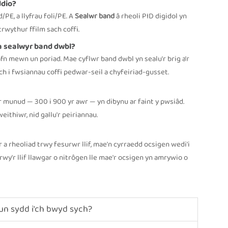
ddio?
PE, a llyfrau foli/PE. A
Sealwr band
â rheoli PID digidol yn
rwythur ffilm sach coffi.
a sealwyr band dwbl?
n mewn un poriad. Mae cyflwr band dwbl yn sealu'r brig a'r
 i fwsiannau coffi pedwar-seil a chyfeiriad-gusset.
yr munud — 300 i 900 yr awr — yn dibynu ar faint y pwsiâd.
ithiwr, nid gallu'r peiriannau.
r a rheoliad trwy fesurwr llif, mae'n cyrraedd ocsigen wedi'i
y'r llif llawgar o nitrôgen lle mae'r ocsigen yn amrywio o
 un sydd i'ch bwyd sych?