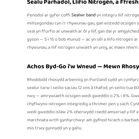
Sealu Parhadol, Llifio Nitrogên, a Ffresh
Penodol ar gyfer coffi
Sealwr band
yn integru llif nitro
millsegondau cyn i'r rhywunau gau, gan eistedd ocsigen s
seal yn ffurfio ar unwaith ar ôl y llif, gan dal yr amgylc
gyson — 5 i 15 o bob munud — ac yn sêl a llifo nitrogen a
rhywunau, a llif nitrogen unwaith yn unig, ac maen nhw'n 
Achos Byd-Go i'w Wneud — Mewn Rhosy
Rhoddodd rhosydd arbennig yn Portland sydd yn cynhyrc
sealur tarw i seilio saciau 12 ons â thafod, yn seilio tua 6
nwy — amrywiaeth ocsigen wedi gweddïo o 2% i 8%. Gwe
chyflwyno nitrogen integredig a thrimer pen y sach. Cyn
wedi gweddïo islaw 2% oherwydd roedd amseriad y llif a ch
marchnata wrth gynhyrchwyr am gyfnod hirach o barhadwy
mis trwy gynnydd yn y gallu.