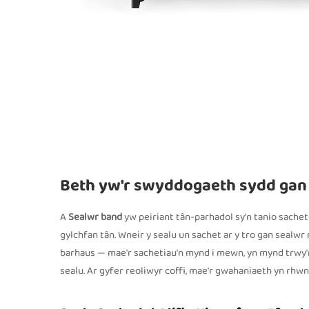
Beth yw'r swyddogaeth sydd gan
A
Sealwr band
yw peiriant tân-parhadol sy'n tanio sache
gylchfan tân. Wneir y sealu un sachet ar y tro gan sealw
barhaus — mae'r sachetiau'n mynd i mewn, yn mynd trwy'r 
sealu. Ar gyfer reoliwyr coffi, mae'r gwahaniaeth yn rhwn