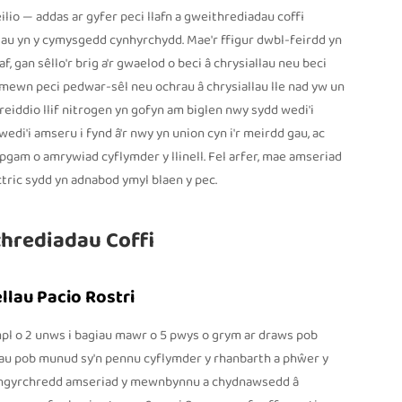
ilio — addas ar gyfer peci llafn a gweithrediadau coffi
iallau yn y cymysgedd cynhyrchydd. Mae'r ffigur dwbl-feirdd yn
, gan sêllo'r brig a'r gwaelod o beci â chrysiallau neu beci
o mewn peci pedwar-sêl neu ochrau â chrysiallau lle nad yw un
greiddio llif nitrogen yn gofyn am biglen nwy sydd wedi'i
wedi'i amseru i fynd â'r nwy yn union cyn i'r meirdd gau, ac
pgam o amrywiad cyflymder y llinell. Fel arfer, mae amseriad
ric sydd yn adnabod ymyl blaen y pec.
thrediadau Coffi
llau Pacio Rostri
mpl o 2 unws i bagiau mawr o 5 pwys o grym ar draws pob
nau pob munud sy'n pennu cyflymder y rhanbarth a phŵer y
niongyrchredd amseriad y mewnbynnu a chydnawsedd â