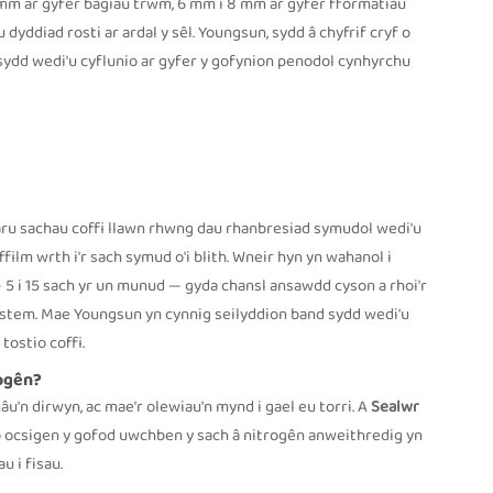
5 mm ar gyfer bagiau trwm, 6 mm i 8 mm ar gyfer fformatiau
yddiad rosti ar ardal y sêl. Youngsun, sydd â chyfrif cryf o
sydd wedi'u cyflunio ar gyfer y gofynion penodol cynhyrchu
rparu sachau coffi llawn rhwng dau rhanbresiad symudol wedi'u
film wrth i'r sach symud o'i blith. Wneir hyn yn wahanol i
— 5 i 15 sach yr un munud — gyda chansl ansawdd cyson a rhoi'r
ystem. Mae Youngsun yn cynnig seilyddion band sydd wedi'u
ostio coffi.
rogên?
u'n dirwyn, ac mae'r olewiau'n mynd i gael eu torri. A
Sealwr
io ocsigen y gofod uwchben y sach â nitrogên anweithredig yn
 i fisau.