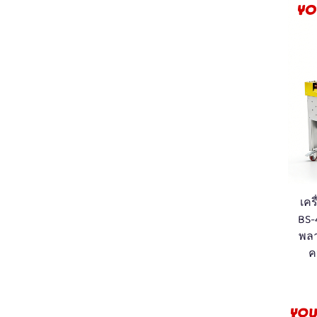
เคร
BS-
พลา
ค