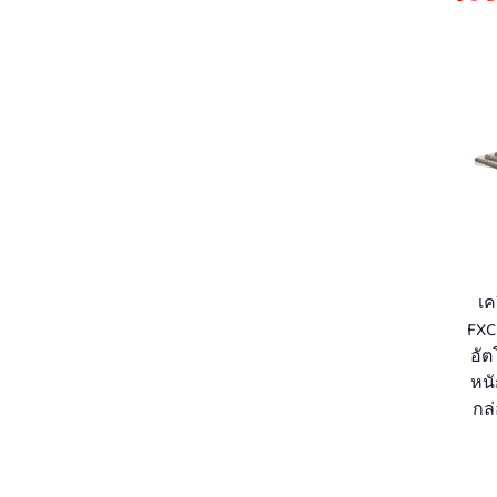
เค
FXC
อัต
หนั
กล่