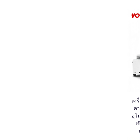
เคร
ตา
อุโ
เ