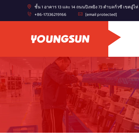
ชั้น 1 อาคาร 13 และ 14 ถนนปิงหยิง 73 ตำบลกั่วซี เขตอู๋
+86-17336219166
[email protected]