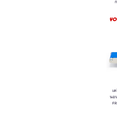
เค
นอน
FR