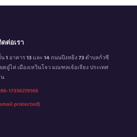
ติดต่อเรา
ั้น 1 อาคาร 13 และ 14 ถนนปิงหยิง 73 ตำบลกั่วซี
ขตอู๋ไห่ เมืองเหวินโจว มณฑลเจ้อเจียง ประเทศ
ีน
86-17336219166
email protected]