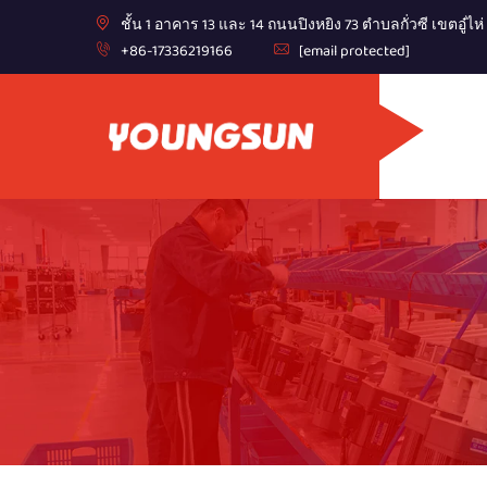
ชั้น 1 อาคาร 13 และ 14 ถนนปิงหยิง 73 ตำบลกั่วซี เขตอู๋
+86-17336219166
[email protected]