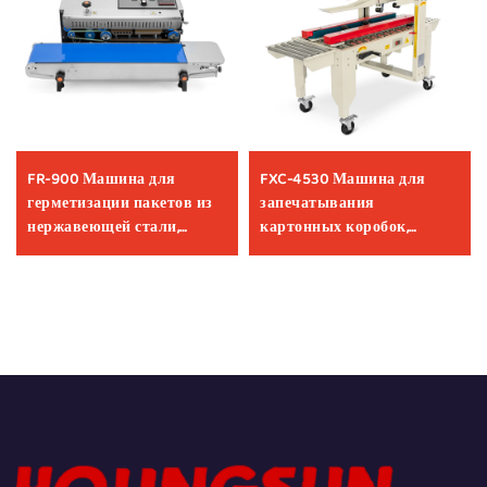
FR-900 Машина для
FXC-4530 Машина для
герметизации пакетов из
запечатывания
нержавеющей стали,
картонных коробок,
термосварочная машина,
автоматическая машина
непрерывные ленточные
для упаковки
термосварочные машины
«самолётных» коробок,
для упаковки пищевых
производитель машин для
продуктов
упаковки коробок клейкой
лентой