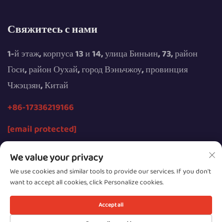
Свяжитесь с нами
1-й этаж, корпуса 13 и 14, улица Биньин, 73, район
Госи, район Оухай, город Вэньчжоу, провинция
Чжэцзян, Китай
+86-17336219166
[email protected]
We value your privacy
We use cookies and similar tools to provide our services. If you don't
want to accept all cookies, click Personalize cookies.
© Все права защищены Wenzhou Youngsun Intelligent
Equipment Co., Ltd., 2026 г.
Accept all
Конфиденциальность