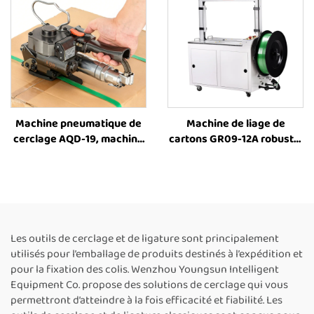
de cerclage et de ligature
Machine pneumatique de
Machine de liage de
cerclage AQD-19, machine
cartons GR09-12A robuste,
de cerclage de caisses,
entraînée par moteur
outil de cerclage de
électrique, pour sangles
cartons, machine de
PET, machine de liage
cerclage de caisses,
entièrement automatique,
machine d’emballage de
à vendre
caisses, fournisseurs de
Les outils de cerclage et de ligature sont principalement
machines de cerclage
utilisés pour l’emballage de produits destinés à l’expédition et
pour la fixation des colis. Wenzhou Youngsun Intelligent
Equipment Co. propose des solutions de cerclage qui vous
permettront d’atteindre à la fois efficacité et fiabilité. Les