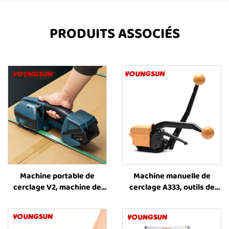
PRODUITS ASSOCIÉS
Machine portable de
Machine manuelle de
cerclage V2, machine de
cerclage A333, outils de
cerclage alimentée par
cerclage en acier, machine
batterie, outil de cerclage
de cerclage portative à
en plastique, équipement
vendre