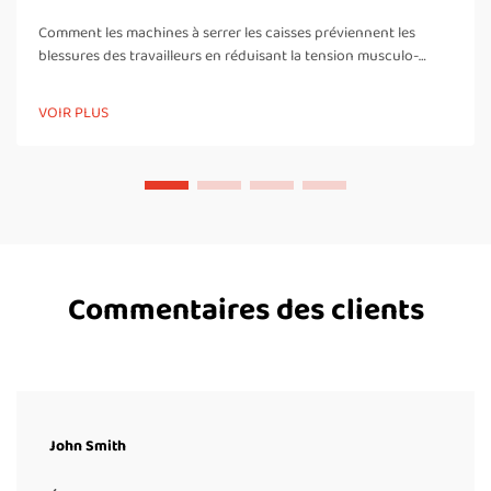
Comment les machines à serrer les caisses préviennent les
blessures des travailleurs en réduisant la tension musculo-
squelettale grâce à l’automatisation des tâches manuelles de
cerclage. Lorsque les travailleurs serrent manuellement des
VOIR PLUS
caisses toute la journée, ils doivent se pencher constamment,
tourner leur corps et...
Commentaires des clients
John Smith