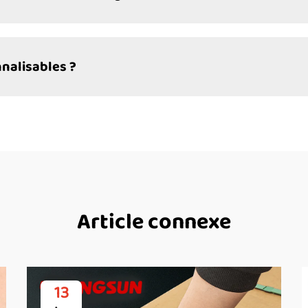
nnalisables ?
Article connexe
13