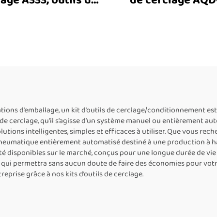
age A333, outils de
de cerclage AQD-
erclage en acier,
machine de cercla
hine de cerclage
caisses, outil 
rtative à vendre
cerclage de cart
machine de cercla
caisses, machi
d’emballage de cai
fournisseurs 
ations d’emballage, un kit d’outils de cerclage/conditionnement e
s de cerclage, qu’il s’agisse d’un système manuel ou entièrement 
machines de cerc
solutions intelligentes, simples et efficaces à utiliser. Que vous re
neumatique entièrement automatisé destiné à une production à ha
té disponibles sur le marché, conçus pour une longue durée de vie e
qui permettra sans aucun doute de faire des économies pour votr
reprise grâce à nos kits d’outils de cerclage.