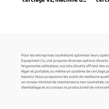
cerclage V2, machine de
cercl
cerclage alimentée par
c
batterie, outil de
mac
cerclage en plastique,
po
équipement de cerclage
et de ligature
Pour les entreprises souhaitant optimiser leurs opér
Equipment Co., Ltd. propose diverses options d’outil
l’ergonomie utilisateur, nos kits d’outils offrent des 
léger et portable, ou même un système de cerclage p
besoins. Nous proposons les outils de meilleure quali
un niveau minimal de maintenance non souhaitée, ce 
d’emballage et accroissez la productivité de votre ent