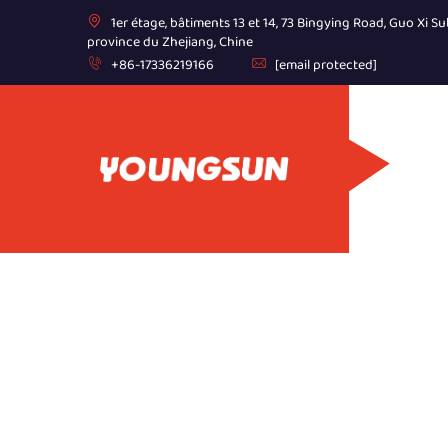
1er étage, bâtiments 13 et 14, 73 Bingying Road, Guo Xi Sub
province du Zhejiang, Chine
+86-17336219166
[email protected]