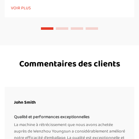
passer des sacs ou des poches à travers des zones chauffées
VOIR PLUS
et refroidies, créant ainsi un joint solide et étanche à l’air.
Contrairement aux scelleuses à impulsion manuelles, une
scelleuse à bande…
Commentaires des clients
John Smith
Qualité et performances exceptionnelles
La machine à rétrécissement que nous avons achetée
auprès de Wenzhou Youngsun a considérablement amélioré
notre efficacité d’emballage. La qualité est exceptionnelle et