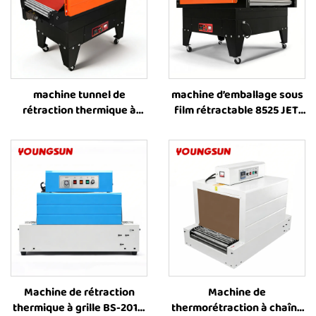
machine tunnel de
machine d’emballage sous
rétraction thermique à
film rétractable 8525 JET,
chaîne 4525 JET, machine
machine d’emballage sous
d’emballage sous film
film rétractable, machine
rétractable, machine
de rétraction thermique,
industrielle de rétraction
équipement d’emballage
thermique pour manchons,
sous film rétractable pour
machine d’emballage sous
caisses
film plastique pour livres,
bouteilles et autres
produits
Machine de rétraction
Machine de
thermique à grille BS-2015,
thermorétraction à chaîne