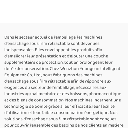
petite machine
BS-6040, équipement
d’emballage sous film
d’emballage par
rétractable, tunnel de
thermorétraction,
rétraction thermique pour
machine-tunnel de
caisses, machine
thermorétraction,
d’emballage sous film
fabricants
Dans le secteur actuel de l'emballage, les machines
plastique rétractable pour
d'ensachage sous film rétractable sont devenues
bouteilles
indispensables. Elles enveloppent les produits afin
d'améliorer leur présentation et d'ajouter une couche
supplémentaire de protection, tout en prolongeant leur
durée de conservation. Chez Wenzhou Youngsun Intelligent
Equipment Co., Ltd., nous fabriquons des machines
d'ensachage sous film rétractable afin de répondre aux
exigences du secteur de l'emballage, nécessaires aux
industries agroalimentaire et des boissons, pharmaceutique
et des biens de consommation. Nos machines incarnent une
technologie de pointe grâce à leur efficacité, leur facilité
d'utilisation et leur faible consommation énergétique. Nos
solutions d'ensachage sous film rétractable sont conçues
pour couvrir l'ensemble des besoins de nos clients en matière