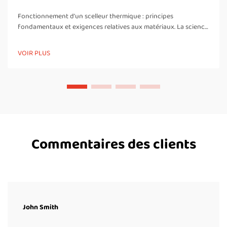
Fonctionnement d’un scelleur thermique : principes
fondamentaux et exigences relatives aux matériaux. La science
de la soudure thermique : pourquoi seuls les thermoplastiques
peuvent être scellés de manière fiable. Les scelleurs thermiques
VOIR PLUS
créent des liaisons solides et étanches en faisant fondre et en
fusionnant des matériaux thermoplastiques. Ces...
Commentaires des clients
John Smith