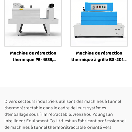
industrielle de rétraction
équipement d’emballage
thermique pour manchons,
sous film rétractable pour
machine d’emballage sous
caisses
film plastique pour livres,
bouteilles et autres
produits
Machine de rétraction
Machine de rétraction
thermique PE-4535,
thermique à grille BS-2015,
machine tunnel de
petite machine
rétraction, machine
d’emballage sous film
d’enrobage tunnel,
rétractable, tunnel de
machine tunnel de
rétraction thermique pour
rétraction thermique pour
caisses, machine
film PE, machine
d’emballage sous film
Divers secteurs industriels utilisent des machines à tunnel
d’emballage sous film
plastique rétractable pour
thermorétractable dans le cadre de leurs systèmes
rétractable
bouteilles
d’emballage sous film rétractable. Wenzhou Youngsun
Intelligent Equipment Co. Ltd. est un fabricant professionnel
de machines à tunnel thermorétractable, orienté vers