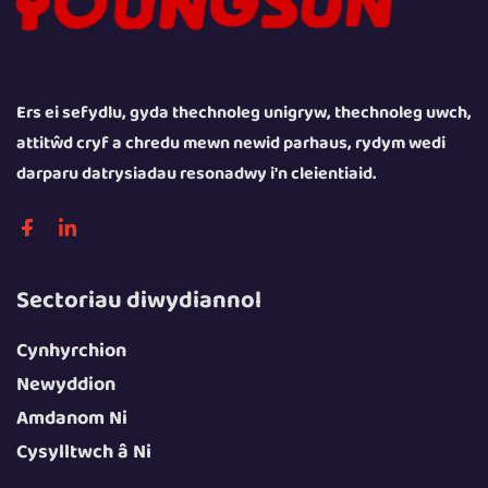
Ers ei sefydlu, gyda thechnoleg unigryw, thechnoleg uwch,
attitŵd cryf a chredu mewn newid parhaus, rydym wedi
darparu datrysiadau resonadwy i'n cleientiaid.
Sectoriau diwydiannol
Cynhyrchion
Newyddion
Amdanom Ni
Cysylltwch â Ni