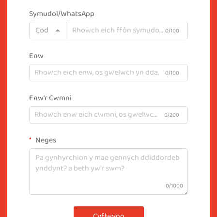
Symudol/WhatsApp
Cod
0/100
Enw
0/100
Enw'r Cwmni
0/200
Neges
0/1000
Cyflwyno