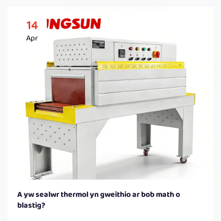
14
Apr
A yw sealwr thermol yn gweithio ar bob math o
blastig?