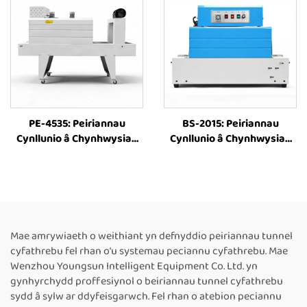
Thermol ar gyfer Llyfrau,
Chynhwysiad Thermol,
Botelau a Phackio Eitemau
Offer Pacio â Chynhwysiad
Eraill gan ddefnyddio Ffilm
Thermol ar gyfer Bocsiau
Plastig
PE-4535: Peiriannau
BS-2015: Peiriannau
Cynllunio â Chynhwysiad
Cynllunio â Chynhwysiad
Thermol, Peiriannau Tŵr
Thermol â Sgrîn,
Cynllunio â Chynhwysiad
Peiriannau Bach Cynllunio
Thermol, Peiriannau
â Chynhwysiad Thermol,
Cynllunio â Chynhwysiad
Tŵr Cynllunio â
Thermol, Peiriannau Pacio
Chynhwysiad Thermol ar
â Chynhwysiad Thermol ar
gyfer Bocsiau a Ffilm
Mae amrywiaeth o weithiant yn defnyddio peiriannau tunnel
gyfer Ffilm PE
Plastig, Peiriannau Pacio ar
cyfathrebu fel rhan o'u systemau peciannu cyfathrebu. Mae
gyfer Botelau
Wenzhou Youngsun Intelligent Equipment Co. Ltd. yn
gynhyrchydd proffesiynol o beiriannau tunnel cyfathrebu
sydd â sylw ar ddyfeisgarwch. Fel rhan o atebion peciannu