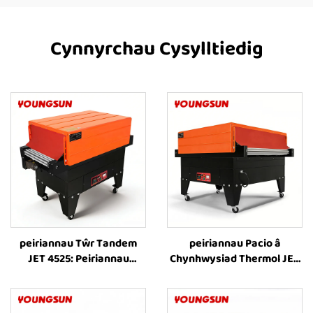
Cynnyrchau Cysylltiedig
peiriannau Tŵr Tandem
peiriannau Pacio â
JET 4525: Peiriannau
Chynhwysiad Thermol JET
Cynllunio â Chynhwysiad
8525: Peiriannau Cynllunio
Thermol, Peiriannau
â Chynhwysiad Thermol,
Cynllunio â Chynhwysiad
Peiriannau Cynllunio â