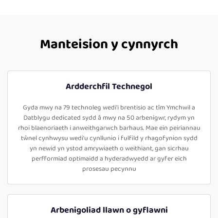
Manteision y cynnyrch
Ardderchfil Technegol
Gyda mwy na 79 technoleg wedi'i brentisio ac tîm Ymchwil a
Datblygu dedicated sydd â mwy na 50 arbenigwr, rydym yn
rhoi blaenoriaeth i anweithgarwch barhaus. Mae ein peiriannau
tŵnel cynhwysu wedi'u cynllunio i fulfild y rhagofynion sydd
yn newid yn ystod amrywiaeth o weithiant, gan sicrhau
perfformiad optimaidd a hyderadwyedd ar gyfer eich
prosesau pecynnu
Arbenigoliad llawn o gyflawni