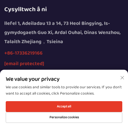
Cysylltwch â ni
llefel 1, Adeiladau 13 a 14, 73 Heol Bingying, Is-
gymydogaeth Guo Xi, Ardal Ouhai, Dinas Wenzhou,
Talaith Zhejiang，Tsieina
+86-17336219166
[email protected]
We value your privacy
We use cookies and similar tools to provide our services. If you don't
want to accept all cookies, click Personalize cookies.
Hawlfraint © 2026 gan Wenzhou Youngsun Intelligent
Equipment Cyfyngedig
Accept all
Cyfrinachedd
Personalize cookies