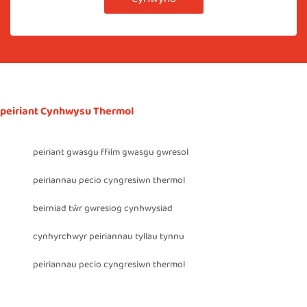
peiriant Cynhwysu Thermol
peiriant gwasgu ffilm gwasgu gwresol
peiriannau pecio cyngresiwn thermol
beirniad tŵr gwresiog cynhwysiad
cynhyrchwyr peiriannau tyllau tynnu
peiriannau pecio cyngresiwn thermol