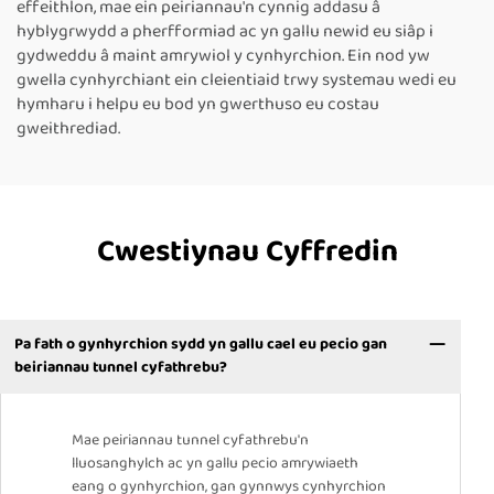
effeithlon, mae ein peiriannau'n cynnig addasu â
hyblygrwydd a pherfformiad ac yn gallu newid eu siâp i
gydweddu â maint amrywiol y cynhyrchion. Ein nod yw
gwella cynhyrchiant ein cleientiaid trwy systemau wedi eu
hymharu i helpu eu bod yn gwerthuso eu costau
gweithrediad.
Cwestiynau Cyffredin
Pa fath o gynhyrchion sydd yn gallu cael eu pecio gan
beiriannau tunnel cyfathrebu?
Mae peiriannau tunnel cyfathrebu'n
lluosanghylch ac yn gallu pecio amrywiaeth
eang o gynhyrchion, gan gynnwys cynhyrchion