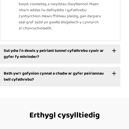
bwyd, cosmeteg a nwyddau diwylliannol. Maen
nhw'n addas i'w defnyddio i gyfathrebu
cynhyrchion mewn ffilmiau plastig, gan darparu
seal gryf sydd yn gwella diogelwch y cynnyrch
a'i chynrychiolaeth.
Sut ydw i'n dewis y peiriant tunnel cyfathrebu cywir ar
gyfer fy mhrinder?
Beth yw'r gofynion cynnal a chadw ar gyfer peiriannau
twll cyfathrebu?
Erthygl cysylltiedig