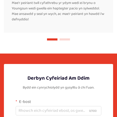
Mae'r peiriant twll cyfathrebu yr ydym wedi ei brynu o
Youngsun wedi gwella ein haptegter pacio yn sylweddol.
Mae ansawdd y seal yn wych, ac mae'r peiriant yn hawdd i'w
defnyddio!
Derbyn Cyfeiriad Am Ddim
Bydd ein cynrychiolydd yn gysylltu â chi fuan.
E-bost
0/100