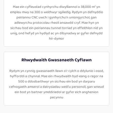
Mae ein cyfleustad cynhyrchu diwylliannol o 38,000 m² yn
empleu mwy na 300 o weithwyr sgiliedig. Rydym yn defnyddio
peiriannu CNC uwch i gynhyrchu'n uniongyrchol, gan
adlewyrchu protocolau rheoli ansawdd cryf. Mae hyn yn
sicrhau bod ein peiriannau tunnel torriad yn effeithlon nid yn
unig, ond hefyd yn hydlyd ac yn dibynadwy ar gyfer defnydd
hir-dymor
Rhwydwaith Gwasanaeth Cyflawn
Rydym yn cynnig gwasanaeth llawn o'r cylch o ddylunio i osod,
hyfforddi a chynnal. Mae ein rhwydwaith byd-eang o ragor na
500 o ddosbarthwyr yn sicrhau ein bod yn darparu
cefnogaeth amserol a datrysiadau wedi'u personoli, gan wneud
ein bod yn bartner ymddiriedol ar gyfer eich anghenion
pecynnu