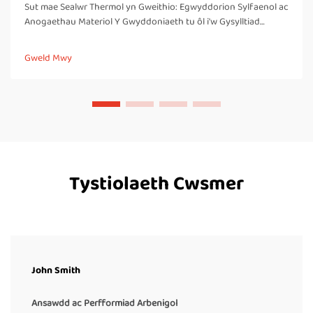
Sut mae Sealwr Thermol yn Gweithio: Egwyddorion Sylfaenol ac
Anogaethau Materiol Y Gwyddoniaeth tu ôl i'w Gysylltiad
Thermol: Pam nad yw dim ond thermoplastig yn cael eu sealio'n
ddibynadwy Mae sealwyr thermol yn gweithio trwy greu
Gweld Mwy
cysylltiadau cryf, heb waelod, trwy lechu a chyfuno materion
thermoplastig. Mae'r...
Tystiolaeth Cwsmer
John Smith
Ansawdd ac Perfformiad Arbenigol