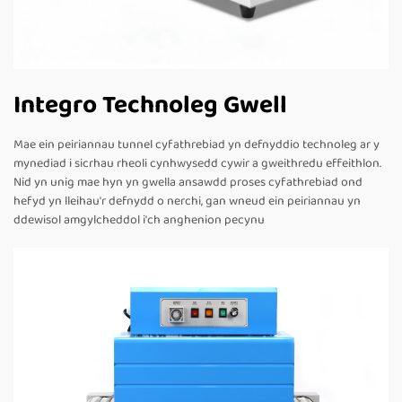
Integro Technoleg Gwell
Mae ein peiriannau tunnel cyfathrebiad yn defnyddio technoleg ar y
mynediad i sicrhau rheoli cynhwysedd cywir a gweithredu effeithlon.
Nid yn unig mae hyn yn gwella ansawdd proses cyfathrebiad ond
hefyd yn lleihau'r defnydd o nerchi, gan wneud ein peiriannau yn
ddewisol amgylcheddol i'ch anghenion pecynu