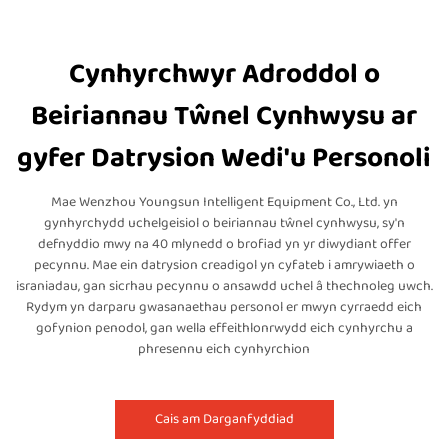
Cynhyrchwyr Adroddol o
Beiriannau Tŵnel Cynhwysu ar
gyfer Datrysion Wedi'u Personoli
Mae Wenzhou Youngsun Intelligent Equipment Co., Ltd. yn
gynhyrchydd uchelgeisiol o beiriannau tŵnel cynhwysu, sy'n
defnyddio mwy na 40 mlynedd o brofiad yn yr diwydiant offer
pecynnu. Mae ein datrysion creadigol yn cyfateb i amrywiaeth o
israniadau, gan sicrhau pecynnu o ansawdd uchel â thechnoleg uwch.
Rydym yn darparu gwasanaethau personol er mwyn cyrraedd eich
gofynion penodol, gan wella effeithlonrwydd eich cynhyrchu a
phresennu eich cynhyrchion
Cais am Darganfyddiad