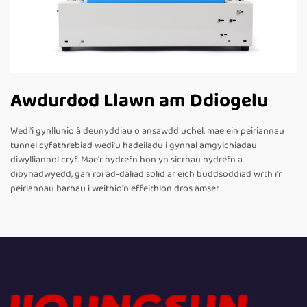
Awdurdod Llawn am Ddiogelu
Wedi'i gynllunio â deunyddiau o ansawdd uchel, mae ein peiriannau
tunnel cyfathrebiad wedi'u hadeiladu i gynnal amgylchiadau
diwylliannol cryf. Mae'r hydrefn hon yn sicrhau hydrefn a
dibynadwyedd, gan roi ad-daliad solid ar eich buddsoddiad wrth i'r
peiriannau barhau i weithio'n effeithlon dros amser