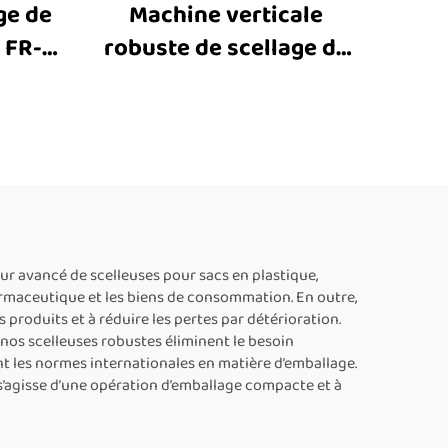
ge de
Machine verticale
 FR-
robuste de scellage de
icale
sacs FR-1300V avec
ande,
impression jet d’encre,
e de
machine de scellage
e pour
thermique pour grands
ue
sacs, fournisseurs de
machines de scellage de
sacs en plastique,
ur avancé de scelleuses pour sacs en plastique,
harmaceutique et les biens de consommation. En outre,
machine de scellage
 produits et à réduire les pertes par détérioration.
thermique pour sacs
 nos scelleuses robustes éliminent le besoin
 les normes internationales en matière d’emballage.
alimentaires, machine
 s’agisse d’une opération d’emballage compacte et à
automatique de scellage
continu