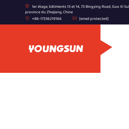
1er étage, bâtiments 13 et 14, 73 Bingying Road, Guo Xi Sub
province du Zhejiang, Chine
+86-17336219166
[email protected]