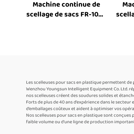
Machine continue de
Mac
scellage de sacs FR-1000
scell
avec impression à encre
inoxy
solide, machine
im
horizontale de scellage
par bande pour sacs en
hori
plastique, sacs en
par 
aluminium et sacs en
pl
papier kraft
alu
Les scelleuses pour sacs en plastique permettent de p
Wenzhou Youngsun Intelligent Equipment Co. Ltd. répo
nos scelleuses créent des soudures solides et étanches
Forts de plus de 40 ans d’expérience dans le secteur 
d’emballages coûteux et aident à optimiser vos opér
Nos scelleuses pour sacs en plastique sont conçues po
faible volume ou d’une ligne de production important