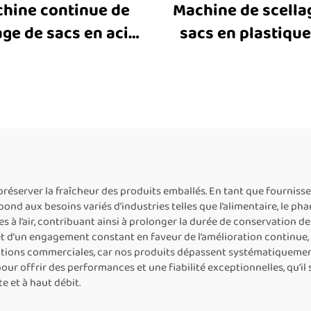
hine continue de
Machine de scella
age de sacs en acier
sacs en plastique
dable FR-1000 avec
900C, machine vert
pression à encre
de scellage par b
solide, machine
prix de la machin
zontale de scellage
scellage thermiqu
bande pour sacs en
sacs en plastiq
astique, sacs en
minium et sacs en
réserver la fraîcheur des produits emballés. En tant que fournisse
nd aux besoins variés d’industries telles que l’alimentaire, le p
papier kraft
 à l’air, contribuant ainsi à prolonger la durée de conservation des
et d’un engagement constant en faveur de l’amélioration continue,
ations commerciales, car nos produits dépassent systématiquement
ur offrir des performances et une fiabilité exceptionnelles, qu’il
e et à haut débit.