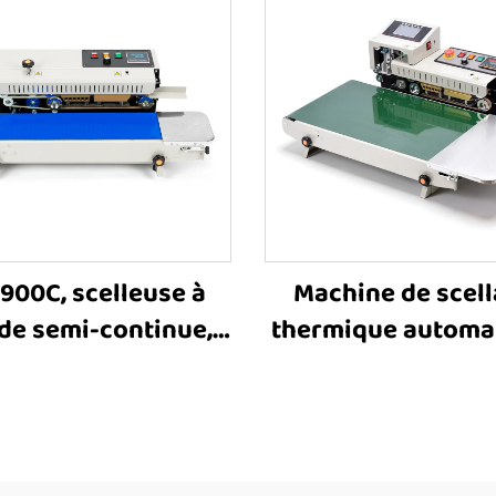
900C, scelleuse à
Machine de scel
de semi-continue,
thermique automa
hine à sceller par
horizontale FR-
ffage pour sacs en
élargie à 40 cm 
tique et emballages
sacs en film plast
alimentaires
machine de scel