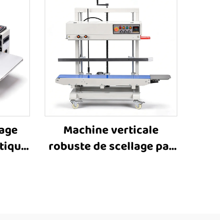
lage
Machine verticale
tique
robuste de scellage par
1600
bande pour grands sacs
pour
FR-1200V avec
ique,
impression à encre
lage
solide, réglage de