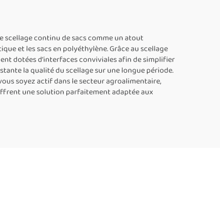
de,
hauteur de 8 à 63 cm,
lage
machine industrielle de
sacs
scellage thermique
 de scellage continu de sacs comme un atout
tique et les sacs en polyéthylène. Grâce au scellage
continue, machine de
nt dotées d’interfaces conviviales afin de simplifier
scellage continu par
tante la qualité du scellage sur une longue période.
 vous soyez actif dans le secteur agroalimentaire,
bande
ffrent une solution parfaitement adaptée aux