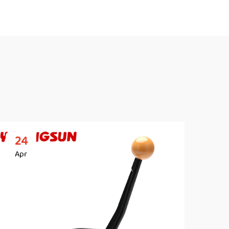
24
2
Apr
Ap