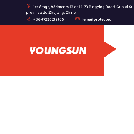
1er étage, bâtiments 13 et 14, 73 Bingying Road, Guo Xi Sub
province du Zhejiang, Chine
+86-17336219166
[email protected]