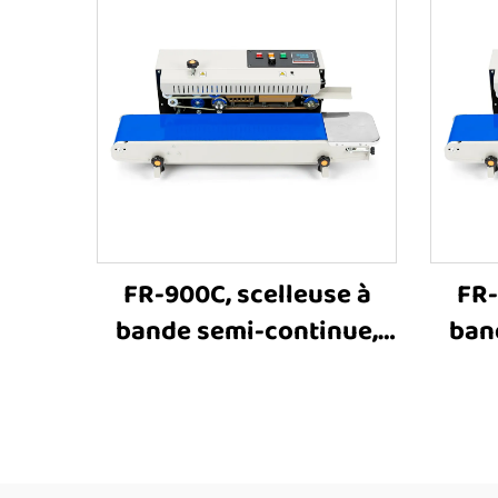
FR-900C, scelleuse à
FR-
bande semi-continue,
ban
machine à sceller par
mac
chauffage pour sacs en
chau
plastique et emballages
plas
alimentaires