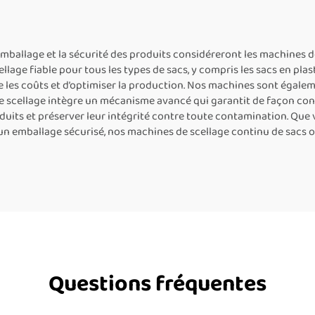
continu par ban
machine de scel
thermique pour 
l’emballage et la sécurité des produits considéreront les machines
lage fiable pour tous les types de sacs, y compris les sacs en plas
plastique
 les coûts et d’optimiser la production. Nos machines sont égaleme
de scellage intègre un mécanisme avancé qui garantit de façon cons
roduits et préserver leur intégrité contre toute contamination. Que
n emballage sécurisé, nos machines de scellage continu de sacs o
Questions fréquentes