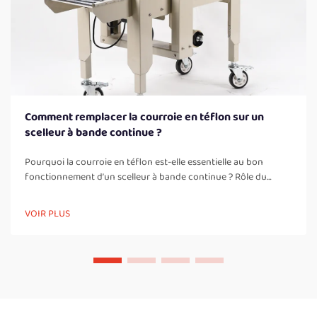
Comment remplacer la courroie en téflon sur un
scelleur à bande continue ?
Pourquoi la courroie en téflon est-elle essentielle au bon
fonctionnement d’un scelleur à bande continue ? Rôle du
ruban de scellage thermique en PTFE dans la conductivité
thermique, le dégagement sans adhérence et la régularité du
VOIR PLUS
scellage. Les courroies en PTFE constituent en fait l’élément
fondamental permettant le fonctionnement correct des
scelleurs à bande continue, gérant...