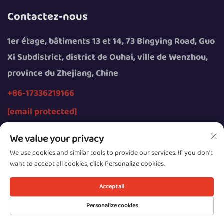
Contactez-nous
1er étage, bâtiments 13 et 14, 73 Bingying Road, Guo
Xi Subdistrict, district de Ouhai, ville de Wenzhou,
province du Zhejiang, Chine
+86-17336219166
[email protected]
We value your privacy
We use cookies and similar tools to provide our services. If you don't
want to accept all cookies, click Personalize cookies.
Tous droits réservés © 2026 par Wenzhou Youngsun
Intelligent Equipment Co., Ltd.
Accept all
Confidentialité
Personalize cookies