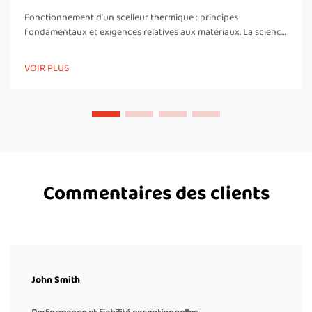
Fonctionnement d’un scelleur thermique : principes
fondamentaux et exigences relatives aux matériaux. La science
de la soudure thermique : pourquoi seuls les thermoplastiques
peuvent être scellés de manière fiable. Les scelleurs thermiques
VOIR PLUS
créent des liaisons solides et étanches en faisant fondre et en
fusionnant des matériaux thermoplastiques. Ces...
Commentaires des clients
John Smith