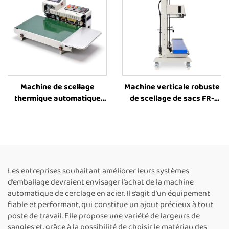
entièrement automatique,
à vendre
Machine de scellage
Machine verticale robuste
thermique automatique
de scellage de sacs FR-
horizontale FR-1600
1300V avec impression jet
élargie à 40 cm pour sacs
d’encre, machine de
en film plastique, machine
scellage thermique pour
de scellage continu par
grands sacs, fournisseurs
bande, machine de
de machines de scellage
scellage thermique pour
de sacs en plastique,
Les entreprises souhaitant améliorer leurs systèmes
sacs plastique
machine de scellage
d’emballage devraient envisager l’achat de la machine
thermique pour sacs
automatique de cerclage en acier. Il s’agit d’un équipement
alimentaires, machine
fiable et performant, qui constitue un ajout précieux à tout
automatique de scellage
poste de travail. Elle propose une variété de largeurs de
continu
sangles et, grâce à la possibilité de choisir le matériau des