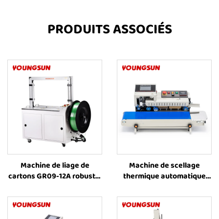
PRODUITS ASSOCIÉS
Machine de liage de
Machine de scellage
cartons GR09-12A robuste,
thermique automatique
entraînée par moteur
horizontale pour sacs en
électrique, pour sangles
film plastique, imprimante
PET, machine de liage
à jet d'encre FR-1600