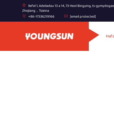
llefel 1, Adeiladau 13 a 14, 73 Heol Bingying, Is-gymydoga
Zhejiang，Tsieina
+86-17336219166
[email protected]
Haf