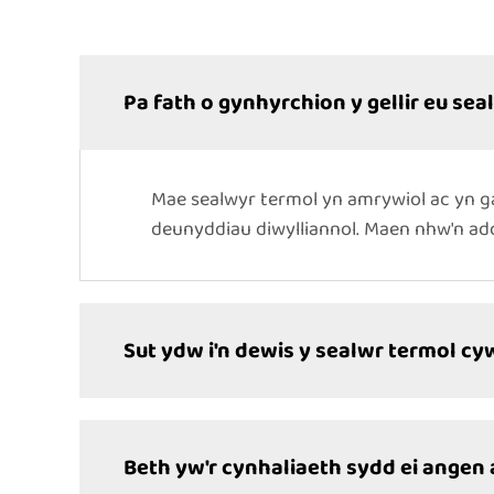
Pa fath o gynhyrchion y gellir eu sea
Mae sealwyr termol yn amrywiol ac yn g
deunyddiau diwylliannol. Maen nhw'n add
Sut ydw i'n dewis y sealwr termol cy
Beth yw'r cynhaliaeth sydd ei angen 