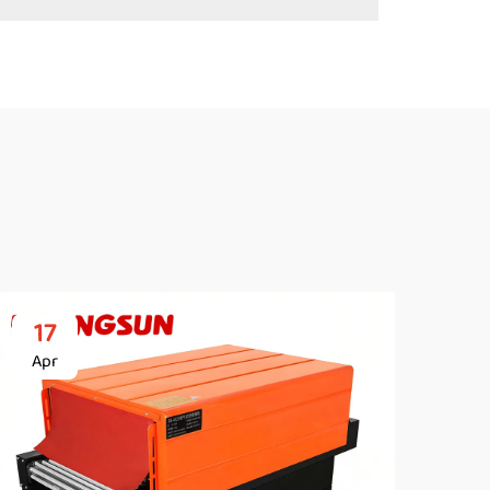
17
2
Apr
Ap