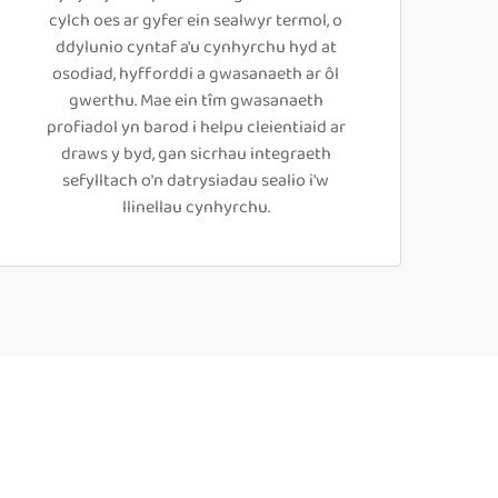
cylch oes ar gyfer ein sealwyr termol, o
ddylunio cyntaf a'u cynhyrchu hyd at
osodiad, hyfforddi a gwasanaeth ar ôl
gwerthu. Mae ein tîm gwasanaeth
profiadol yn barod i helpu cleientiaid ar
draws y byd, gan sicrhau integraeth
sefylltach o'n datrysiadau sealio i'w
llinellau cynhyrchu.