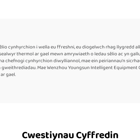
tomatig ar gyfer
Mawr Fertigol 
Bocsiau Bwyd
Chyflwyno Lliw Ca
Adroddiad Uchder
cm ar gyfer Peir
Tôgio Band Parh
lio cynhyrchion i wella eu ffreshni, eu diogelwch rhag llygredd a
alwyr thermol ar gael mewn amrywiaeth o ledau sêlio ac yn gallu d
Thermol
a chefnogi cynhyrchion diwylliannol, mae ein peiriannau'n sicrha
ch gweithrediadau. Mae Wenzhou Youngsun Intelligent Equipment Co
ar gael.
Cwestiynau Cyffredin