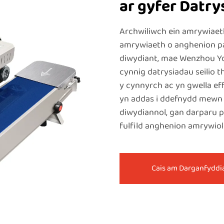
ar gyfer Datry
Archwiliwch ein amrywiaeth
amrywiaeth o anghenion pa
diwydiant, mae Wenzhou Yo
cynnig datrysiadau seilio 
y cynnyrch ac yn gwella ef
yn addas i ddefnydd mewn
diwydiannol, gan darparu p
fulfild anghenion amrywiol 
Cais am Darganfyddi