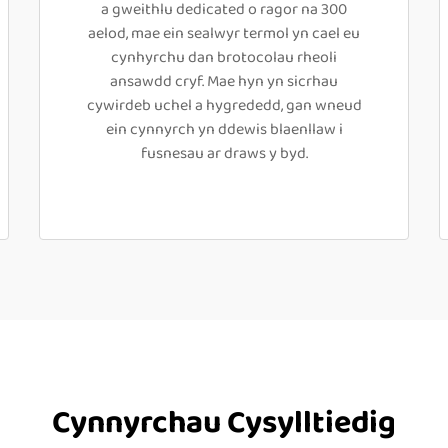
a gweithlu dedicated o ragor na 300
aelod, mae ein sealwyr termol yn cael eu
cynhyrchu dan brotocolau rheoli
ansawdd cryf. Mae hyn yn sicrhau
cywirdeb uchel a hygrededd, gan wneud
ein cynnyrch yn ddewis blaenllaw i
fusnesau ar draws y byd.
Cynnyrchau Cysylltiedig