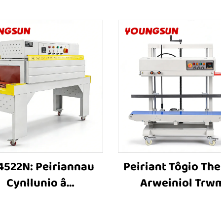
4522N: Peiriannau
Peiriant Tôgio Th
Cynllunio â
Arweiniol Trw
hwysiad Thermol â
ddrygioni FR-120
awsnewid Mewnol
gyfer Cynhwysyd