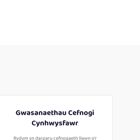
Gwasanaethau Cefnogi
Cynhwysfawr
Rydym yn darparu cefnogaeth llawn o'r