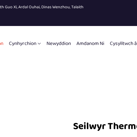
eth Guo Xi, Ardal Ouhai, Dinas Wenzhou, Talaith
an
Cynhyrchion
Newyddion
Amdanom Ni
Cysylltwch â
Seilwyr Therm