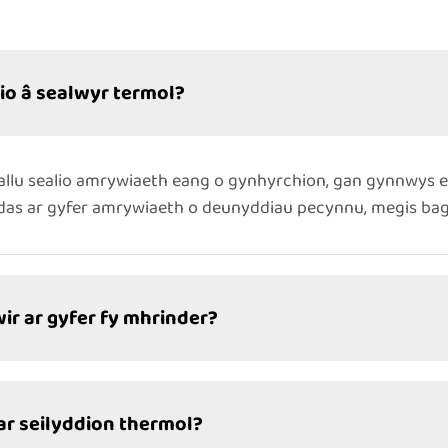
lio â sealwyr termol?
allu sealio amrywiaeth eang o gynhyrchion, gan gynnwys e
as ar gyfer amrywiaeth o deunyddiau pecynnu, megis bagiau
wir ar gyfer fy mhrinder?
ar seilyddion thermol?