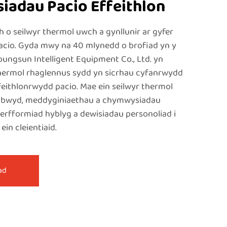
siadau Pacio Effeithlon
 o seilwyr thermol uwch a gynllunir ar gyfer
cio. Gyda mwy na 40 mlynedd o brofiad yn y
ungsun Intelligent Equipment Co., Ltd. yn
thermol rhaglennus sydd yn sicrhau cyfanrwydd
feithlonrwydd pacio. Mae ein seilwyr thermol
 bwyd, meddyginiaethau a chymwysiadau
erfformiad hyblyg a dewisiadau personoliad i
ein cleientiaid.
ad