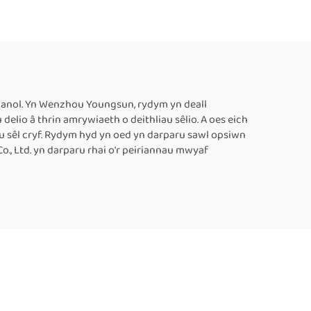
â
1300V, Cyflenwyr
led,
Peiriannau Tôgio
 8–63
Cynhwysyddion Plastig,
iant
Peiriant Tôgio Thermol
aus
ar gyfer Cynhwysyddion
llanol. Yn Wenzhou Youngsun, rydym yn deall
elio â thrin amrywiaeth o deithliau sêlio. A oes eich
Bwyd, Peiriant Tôgio
u sêl cryf. Rydym hyd yn oed yn darparu sawl opsiwn
Parhaus Awtomatig
., Ltd. yn darparu rhai o'r peiriannau mwyaf