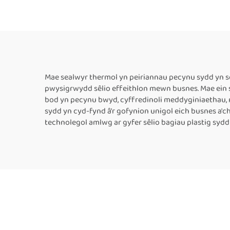
Ffrydio i Fwciâu Plastig,
Aw
Peiriant Tôgau Ffrydio
ar gyfer Bwciâu Bwyd
Mae sealwyr thermol yn peiriannau pecynu sydd yn sê
pwysigrwydd sêlio effeithlon mewn busnes. Mae ein se
bod yn pecynu bwyd, cyffredinoli meddyginiaethau, n
sydd yn cyd-fynd â'r gofynion unigol eich busnes a'
technolegol amlwg ar gyfer sêlio bagiau plastig sydd 