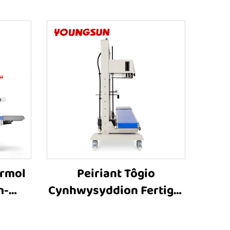
ermol
Peiriant Tôgio
m-
Cynhwysyddion Fertigol
0V ar
Trwm-ddrygioni â
dion
Chyflwyno Inkjet FR-