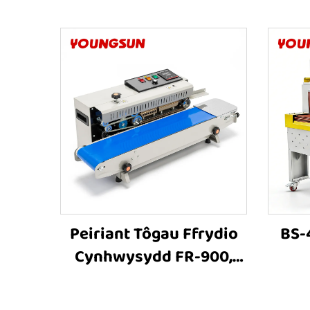
Peiriant Tôgau Ffrydio
BS-
Cynhwysydd FR-900,
Peiriant Tôgau Ffrydio
Chyn
Band, Peiriant Tôgau
Thr