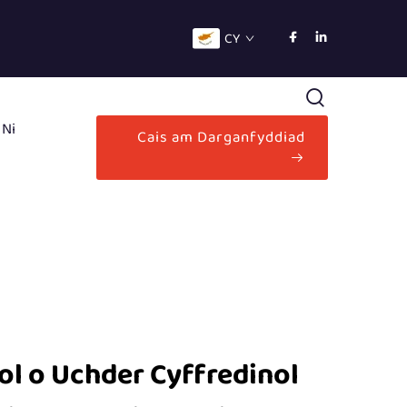
CY
 Ni
Cais am Darganfyddiad
ol o Uchder Cyffredinol