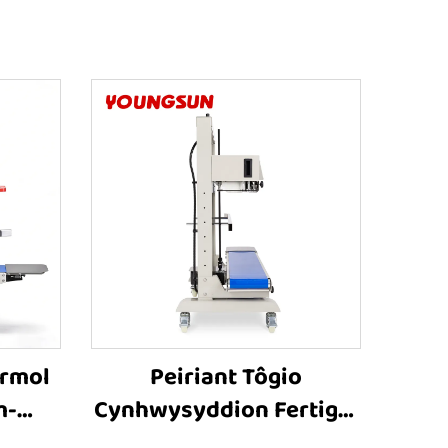
ermol
Peiriant Tôgio
m-
Cynhwysyddion Fertigol
0V ar
Trwm-ddrygioni â