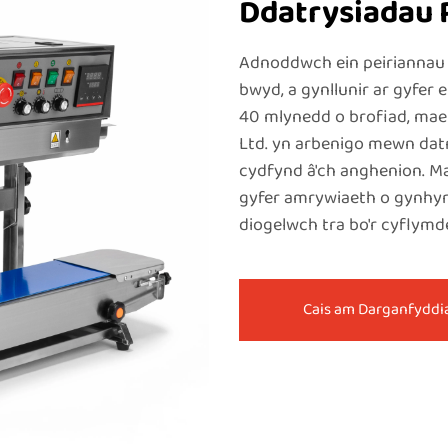
Ddatrysiadau
Adnoddwch ein peiriannau 
bwyd, a gynllunir ar gyfer
40 mlynedd o brofiad, mae
Ltd. yn arbenigo mewn dat
cydfynd â'ch anghenion. Ma
gyfer amrywiaeth o gynhyr
diogelwch tra bo'r cyflymde
Cais am Darganfyddi