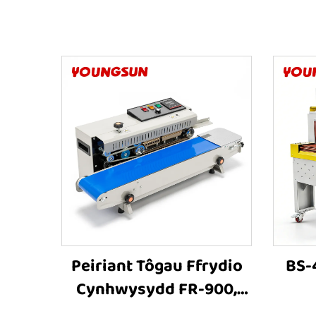
Peiriant Tôgau Ffrydio
BS-
Cynhwysydd FR-900,
Peiriant Tôgau Ffrydio
Chyn