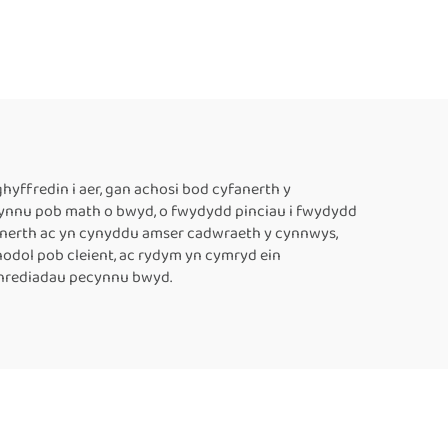
dion
Chyflwyno Inkjet FR-
â
1300V, Cyflenwyr
led,
Peiriannau Tôgio
 8–63
Cynhwysyddion Plastig,
iant
Peiriant Tôgio Thermol
aus
ar gyfer Cynhwysyddion
yffredin i aer, gan achosi bod cyfanerth y
ecynnu pob math o bwyd, o fwydydd pinciau i fwydydd
Bwyd, Peiriant Tôgio
fanerth ac yn cynyddu amser cadwraeth y cynnwys,
Parhaus Awtomatig
odol pob cleient, ac rydym yn cymryd ein
ithrediadau pecynnu bwyd.