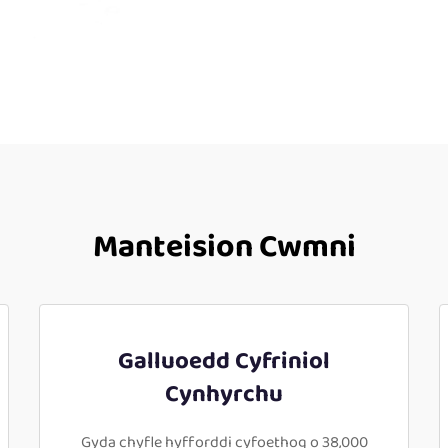
Manteision Cwmni
Galluoedd Cyfriniol
Cynhyrchu
Gyda chyfle hyfforddi cyfoethog o 38,000