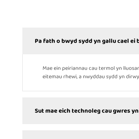
Pa fath o bwyd sydd yn gallu cael ei 
Mae ein peiriannau cau termol yn lluosa
eitemau rhewi, a nwyddau sydd yn dirwyn
Sut mae eich technoleg cau gwres yn