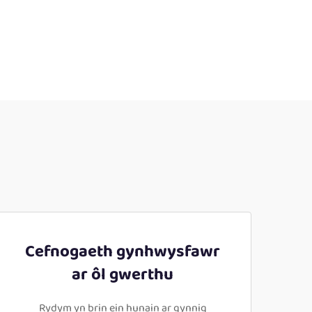
Cefnogaeth gynhwysfawr
ar ôl gwerthu
Rydym yn brin ein hunain ar gynnig