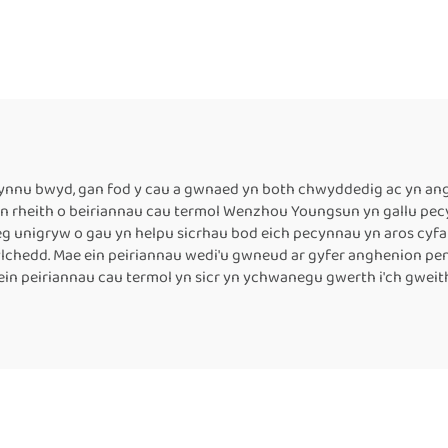
awsnewid Mewnol
gyfer Cynhwysyd
tomatig ar gyfer
Mawr Fertigol 
Bocsiau Bwyd
Chyflwyno Lliw Ca
Adroddiad Uchder
cm ar gyfer Peir
Tôgio Band Parh
cynnu bwyd, gan fod y cau a gwnaed yn both chwyddedig ac yn angh
 ein rheith o beiriannau cau termol Wenzhou Youngsun yn gallu p
Thermol
leg unigryw o gau yn helpu sicrhau bod eich pecynnau yn aros cy
lchedd. Mae ein peiriannau wedi'u gwneud ar gyfer anghenion pen
ein peiriannau cau termol yn sicr yn ychwanegu gwerth i'ch gwe