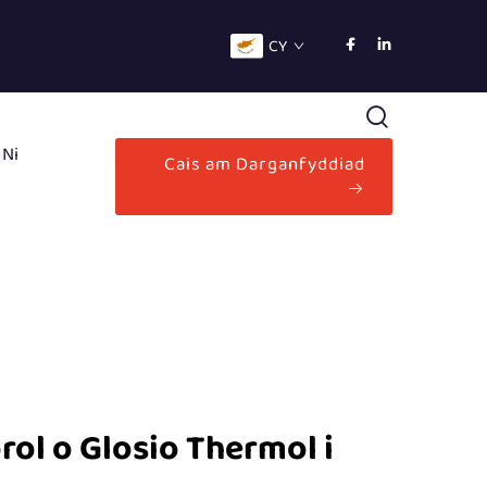
CY
 Ni
Cais am Darganfyddiad
rol o Glosio Thermol i