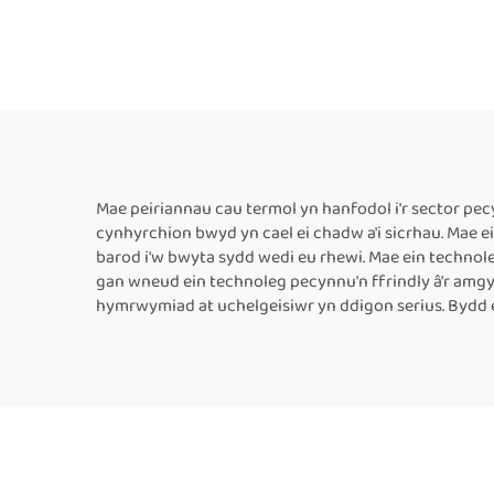
Band, Peiriant Tôgau
Thr
Ffrydio i Fwciâu Plastig,
Aw
Peiriant Tôgau Ffrydio
ar gyfer Bwciâu Bwyd
Mae peiriannau cau termol yn hanfodol i'r sector pe
cynhyrchion bwyd yn cael ei chadw a'i sicrhau. Mae
barod i'w bwyta sydd wedi eu rhewi. Mae ein techno
gan wneud ein technoleg pecynnu'n ffrindly â'r amgy
hymrwymiad at uchelgeisiwr yn ddigon serius. Bydd 