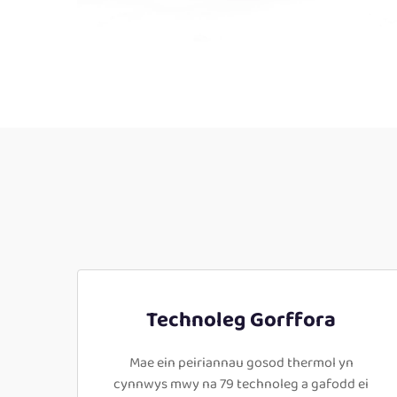
Technoleg Gorffora
Mae ein peiriannau gosod thermol yn
cynnwys mwy na 79 technoleg a gafodd ei