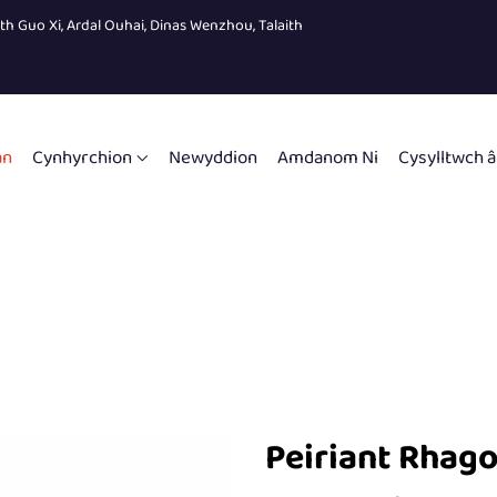
eth Guo Xi, Ardal Ouhai, Dinas Wenzhou, Talaith
an
Cynhyrchion
Newyddion
Amdanom Ni
Cysylltwch â
Peiriant Rhago