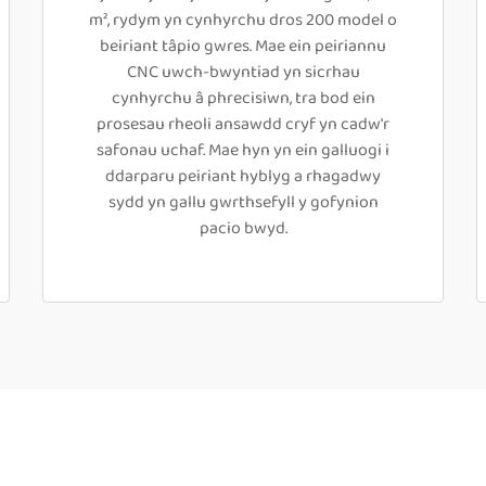
m², rydym yn cynhyrchu dros 200 model o
beiriant tâpio gwres. Mae ein peiriannu
CNC uwch-bwyntiad yn sicrhau
cynhyrchu â phrecisiwn, tra bod ein
prosesau rheoli ansawdd cryf yn cadw'r
safonau uchaf. Mae hyn yn ein galluogi i
ddarparu peiriant hyblyg a rhagadwy
sydd yn gallu gwrthsefyll y gofynion
pacio bwyd.