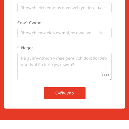
0/100
Enw'r Cwmni
0/200
Neges
0/1000
Cyflwyno