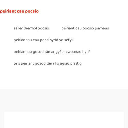
peiriant cau pocsio
seiler thermol pocsio
peiriant cau pocsio parhaus
peiriannau cau pocsi sydd yn sefyll
peiriannau gosod tân ar gyfer cwpanau hylif
pris peiriant gosod tân i fwsigiau plastig