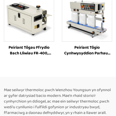
Pecynu Bwyd
Peiriant Tôgau Ffrydio
Peiriant Tôgio
Bach Lliwiau FR-400,
Cynhwysyddion Parhaus
Peiriant Tôgau Ffrydio,
FR-1000, Peiriant Argraffu
Peiriannau Tôgau Ffrydio
Lliw Caled ar
Band Parhaus ar gyfer
Cynhwysyddion Parhaus
Pecynu Bwyd
Fertigol, Peiriant Tôgio
Cynhwysyddion Llif,
Peiriant Tôgio
Mae seilwyr thermoloc pwch Wenzhou Youngsun yn ofynnol
Cynhwysyddion Coffi
ar gyfer datrysiad bacio modern. Mae'n rhaid storio'r
cynhyrchion yn ddiogel, ac mae ein seilwyr thermoloc pwch
wedi'u cynllunio i fulfildi gofynion yr industryau bwyd,
ffarmaciwg a daonau defnyddwyr, yn y rhain a llawer arall.