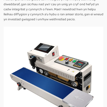
diweddaraf, gan sicrhau nad yw'r cau yn unig yn cryf ond hefyd yn
cadw integritet y cynnyrch o fewn. Mae'r newidrad hwn yn helpu
lleihau diffygion y cynnyrch a'u hybu o ran amser storio, gan ei wneud
yn investiad gwisgoed i unrhyw weithrediad pecio.