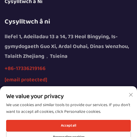
Cysylltwch â Ni
Cysylltwch â ni
llefel 1, Adeiladau 13 a 14, 73 Heol Bingying, Is-
gymydogaeth Guo Xi, Ardal Ouhai, Dinas Wenzhou,
Talaith Zhejiang，Tsieina
+86-17336219166
[email protected]
We value your privacy
We use cookies and similar tools to provide our services. If you don't
want to accept all cookies, click Personalize cookies.
Hawlfraint © 2026 gan Wenzhou Youngsun Intelligent
Equipment Cyfyngedig
Accept all
Cyfrinachedd