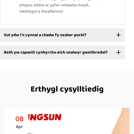
phapur, addas ar gyfer ceisiadau bwyd,
meddygol a diwylliannol.
Sut ydw i'n cynnal a chadw fy sealwr pochi?
Beth yw capasiti cynhyrchu eich sealwyr gweithredol?
Erthygl cysylltiedig
08
Apr