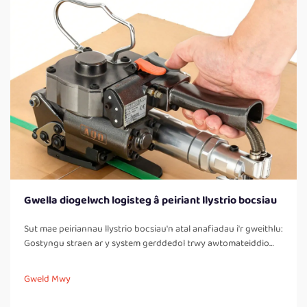
Gwella diogelwch logisteg â peiriant llystrio bocsiau
Sut mae peiriannau llystrio bocsiau'n atal anafiadau i'r gweithlu:
Gostyngu straen ar y system gerddedol trwy awtomateiddio
tasgau llwyddo llawer. Pan mae gweithwyr yn llystru bocsiau â
llaw yn gyson trwy'r dydd, maen nhw'n rhaid iddynt gwarrau
Gweld Mwy
lawr yn aml, troi eu corffau, ac yn...