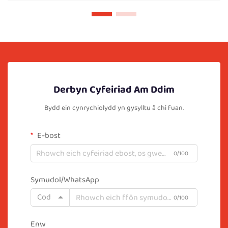
Derbyn Cyfeiriad Am Ddim
Bydd ein cynrychiolydd yn gysylltu â chi fuan.
E-bost
0/100
Symudol/WhatsApp
Cod
0/100
Enw