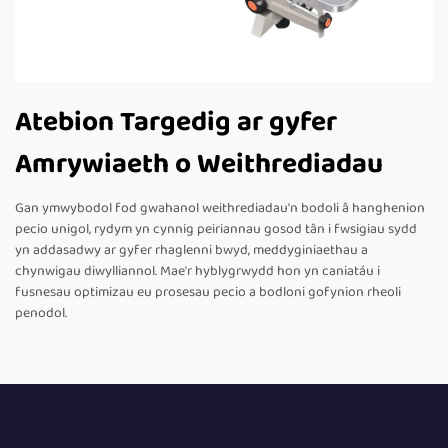
Atebion Targedig ar gyfer
Amrywiaeth o Weithrediadau
Gan ymwybodol fod gwahanol weithrediadau'n bodoli â hanghenion
pecio unigol, rydym yn cynnig peiriannau gosod tân i fwsigiau sydd
yn addasadwy ar gyfer rhaglenni bwyd, meddyginiaethau a
chynwigau diwylliannol. Mae'r hyblygrwydd hon yn caniatáu i
fusnesau optimizau eu prosesau pecio a bodloni gofynion rheoli
penodol.