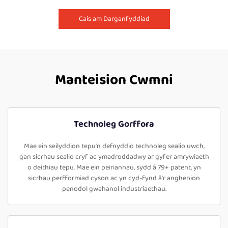
Cais am Darganfyddiad
Manteision Cwmni
Technoleg Gorffora
Mae ein seilyddion tepu'n defnyddio technoleg sealio uwch,
gan sicrhau sealio cryf ac ymadroddadwy ar gyfer amrywiaeth
o deithiau tepu. Mae ein peiriannau, sydd â 79+ patent, yn
sicrhau perfformiad cyson ac yn cyd-fynd â'r anghenion
penodol gwahanol industriaethau.