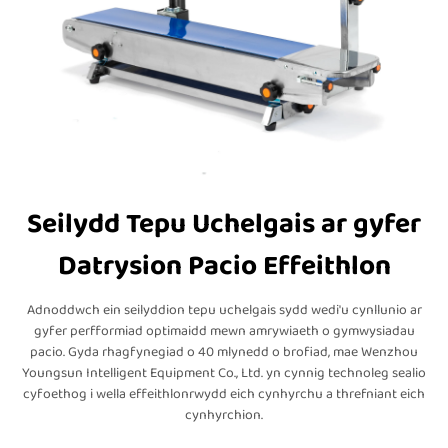
Seilydd Tepu Uchelgais ar gyfer
Datrysion Pacio Effeithlon
Adnoddwch ein seilyddion tepu uchelgais sydd wedi'u cynllunio ar
gyfer perfformiad optimaidd mewn amrywiaeth o gymwysiadau
pacio. Gyda rhagfynegiad o 40 mlynedd o brofiad, mae Wenzhou
Youngsun Intelligent Equipment Co., Ltd. yn cynnig technoleg sealio
cyfoethog i wella effeithlonrwydd eich cynhyrchu a threfniant eich
cynhyrchion.