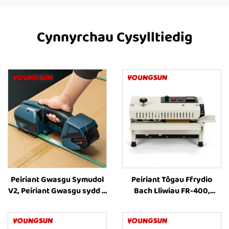
Cynnyrchau Cysylltiedig
Peiriant Gwasgu Symudol
Peiriant Tôgau Ffrydio
V2, Peiriant Gwasgu sydd â
Bach Lliwiau FR-400,
Phwerdy Batri, Offer
Peiriant Tôgau Ffrydio,
Gwasgu Plastig, Offer
Peiriannau Tôgau Ffrydio
Gwasgu a Thrawsio
Band Parhaus ar gyfer