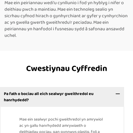
Mae ein peiriannau wedi'u cynllunio i fod yn hyblyg i nifer o
deithiau pwch a maintiau. Mae ein technoleg sealio yn
sicrhau cyfnod hirach o gynhyrchiant ar gyfer y cynhyrchion
ac yn gwella gwerth gweithredu'r peciadau. Mae ein
peiriannau yn hanfodol i fusnesau sydd â safonau ansawdd
uchel.
Cwestiynau Cyffredin
Pa fath o bociau all eich sealwyr gweithredol eu
hanrhydedd?
Mae ein sealwyr pochi gweithredol yn amrywiol
ac yn gallu hanrhydedd amrywiaeth o
deithiadau pociau, gan gynnwys plastig, foli a