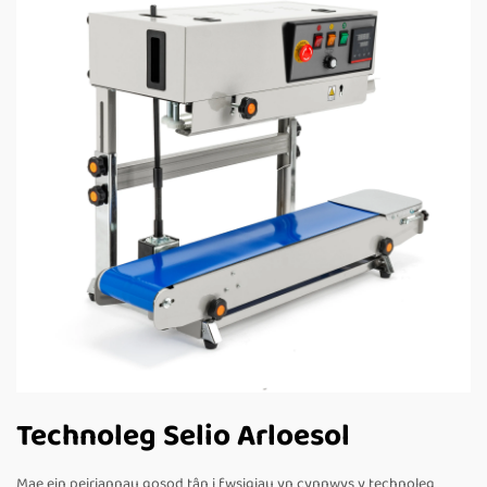
Technoleg Selio Arloesol
Mae ein peiriannau gosod tân i fwsigiau yn cynnwys y technoleg