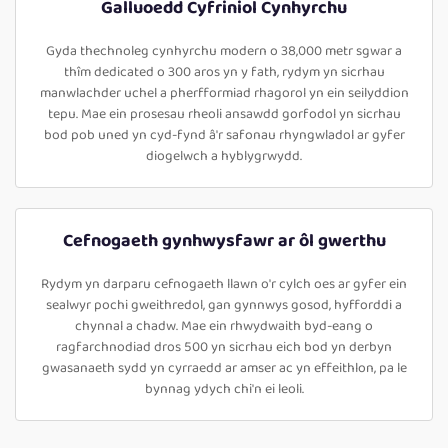
Galluoedd Cyfriniol Cynhyrchu
Gyda thechnoleg cynhyrchu modern o 38,000 metr sgwar a
thîm dedicated o 300 aros yn y fath, rydym yn sicrhau
manwlachder uchel a pherfformiad rhagorol yn ein seilyddion
tepu. Mae ein prosesau rheoli ansawdd gorfodol yn sicrhau
bod pob uned yn cyd-fynd â'r safonau rhyngwladol ar gyfer
diogelwch a hyblygrwydd.
Cefnogaeth gynhwysfawr ar ôl gwerthu
Rydym yn darparu cefnogaeth llawn o'r cylch oes ar gyfer ein
sealwyr pochi gweithredol, gan gynnwys gosod, hyfforddi a
chynnal a chadw. Mae ein rhwydwaith byd-eang o
ragfarchnodiad dros 500 yn sicrhau eich bod yn derbyn
gwasanaeth sydd yn cyrraedd ar amser ac yn effeithlon, pa le
bynnag ydych chi'n ei leoli.