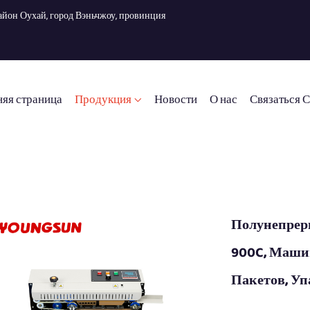
, район Оухай, город Вэньчжоу, провинция
яя страница
Продукция
Новости
О нас
Связаться 
Полунепрер
900C, Маши
Пакетов, У