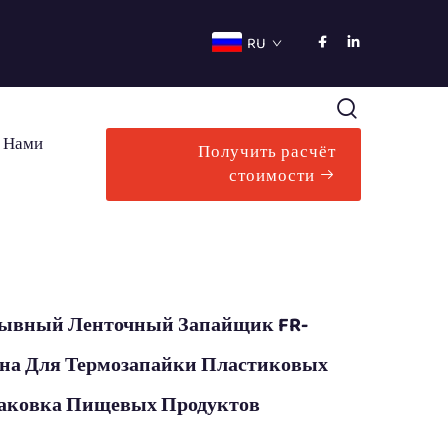
RU
С Нами
Получить расчёт
стоимости
ывный Ленточный Запайщик FR-
на Для Термозапайки Пластиковых
паковка Пищевых Продуктов