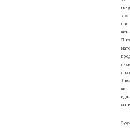
сохр
защи
прив
кото
Пром
мате
прод
паке
под 
Това
коже
одно
мате
Буду