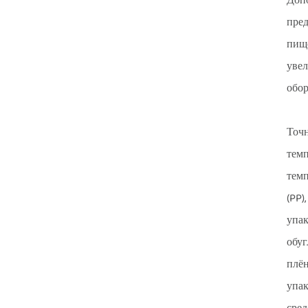
Допо
пред
пище
увел
обор
Точн
темп
темп
(PP)
упак
обуг
плён
упак