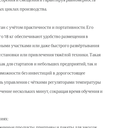
засорения и смещения и гарантируя равномерность
х циклах производства.
н с учётом практичности и портативности. Его
его 18 кг обеспечивают удобство размещения в
ными участками или даже быстрого развёртывания
установки или привлечения тяжёлой техники. Такая
к для стартапов и небольших предприятий, так и
зможности без инвестиций в дорогостоящее
ль управления с чёткими регуляторами температуры
течение нескольких минут, сокращая время обучения и
иях:
женные продукты, приправы и пакеты для закусок,