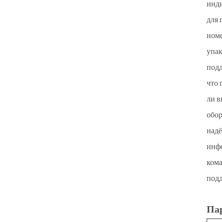
инди
для 
номе
упак
подд
что 
ли в
обор
надё
инфо
кома
подд
Па