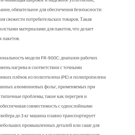
спечивающая широкое и надёжное уплотнение,
ние, обязательное для обеспечения безопасности
 свежести потребительских товаров. Такая
олстыми материалами для пакетов, что делает
х пакетов.
ональность модели FR-900C: диапазон рабочих
ровень нагрева в соответствии с точными
нких плёнок из полиэтилена (PE) и полипропилена
рованных алюминиевых фольг, применяемых при
типичные проблемы, такие как перегрев и
 обеспечивая совместимость с однослойными
нвейера до 3 кг машина плавно транспортирует
я небольших промышленных деталей или саше для