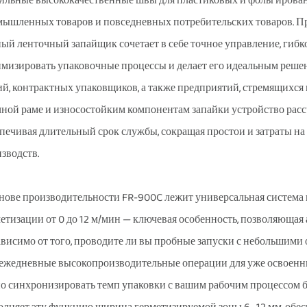
ильные высококачественные швы для пластиковых и фольгирован
ышленных товаров и повседневных потребительских товаров. П
ый ленточный запайщик сочетает в себе точное управление, гибко
мизировать упаковочные процессы и делает его идеальным реше
й, контрактных упаковщиков, а также предприятий, стремящихся 
ной раме и износостойким компонентам запайки устройство рас
печивая длительный срок службы, сокращая простои и затраты н
зводств.
нове производительности FR-900C лежит универсальная система 
етизации от 0 до 12 м/мин — ключевая особенность, позволяющая
висимо от того, проводите ли вы пробные запуски с небольшими
ежедневные высокопроизводительные операции для уже освоенных
о синхронизировать темп упаковки с вашим рабочим процессом б