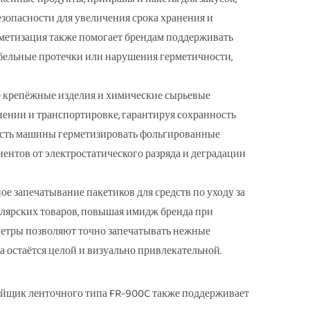
езопасности для увеличения срока хранения и
рметизация также помогает брендам поддерживать
бельные протечки или нарушения герметичности,
 крепёжные изделия и химические сырьевые
ении и транспортировке, гарантируя сохранность
ость машины герметизировать фольгированные
ентов от электростатического разряда и деградации
е запечатывание пакетиков для средств по уходу за
елярских товаров, повышая имидж бренда при
етры позволяют точно запечатывать нежные
а остаётся целой и визуально привлекательной.
пайщик ленточного типа FR-900C также поддерживает