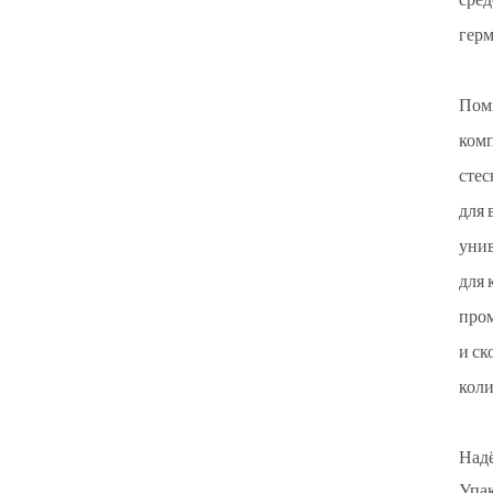
сред
герм
Поми
комп
стес
для 
унив
для 
пром
и ск
коли
Надё
Упак