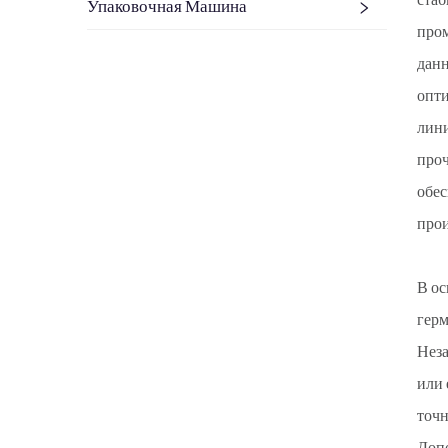
стаб
Упаковочная Машина
пром
данн
опти
лини
проч
обес
прои
В ос
герм
Неза
или 
точн