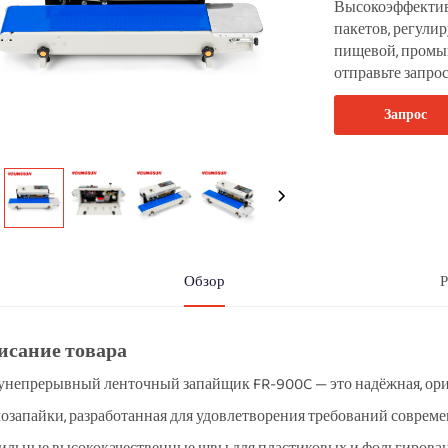
Высокоэффектив
пакетов, регули
пищевой, промы
отправьте запрос
Запрос
Обзор
Р
исание товара
непрерывный ленточный запайщик FR-900C — это надёжная, ори
озапайки, разработанная для удовлетворения требований совре