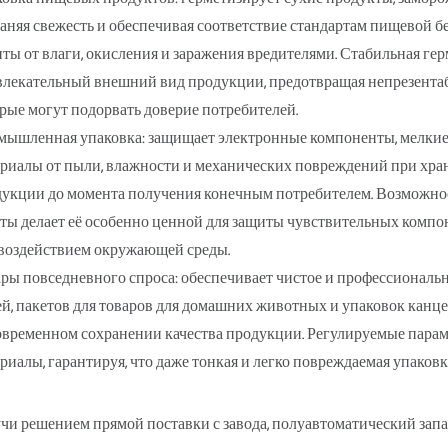
аняя свежесть и обеспечивая соответствие стандартам пищевой б
ты от влаги, окисления и заражения вредителями. Стабильная ге
лекательный внешний вид продукции, предотвращая непрезента
рые могут подорвать доверие потребителей.
ышленная упаковка: защищает электронные компоненты, мелкие
риалы от пыли, влажности и механических повреждений при хран
укции до момента получения конечным потребителем. Возможн
ты делает её особенно ценной для защиты чувствительных компон
воздействием окружающей среды.
ры повседневного спроса: обеспечивает чистое и профессионально
й, пакетов для товаров для домашних животных и упаковок канц
временном сохранении качества продукции. Регулируемые парам
риалы, гарантируя, что даже тонкая и легко повреждаемая упаковк
чи решением прямой поставки с завода, полуавтоматический за