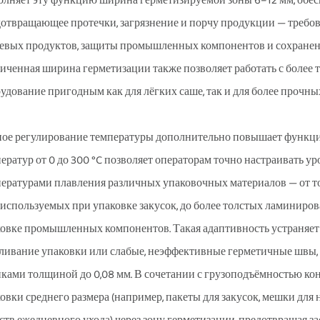
лняет эту функцию ширина герметизируемой зоны 6–12 мм, обе
отвращающее протечки, загрязнение и порчу продукции — требова
вых продуктов, защиты промышленных компонентов и сохранения
иченная ширина герметизации также позволяет работать с более т
удование пригодным как для лёгких саше, так и для более прочны
ое регулирование температуры дополнительно повышает функци
ератур от 0 до 300 °C позволяет операторам точно настраивать у
ературами плавления различных упаковочных материалов — от то
, используемых при упаковке закусок, до более толстых ламини
овке промышленных компонентов. Такая адаптивность устраняет 
ливание упаковки или слабые, неэффективные герметичные швы,
ками толщиной до 0,08 мм. В сочетании с грузоподъёмностью ко
овки среднего размера (например, пакеты для закусок, мешки дл