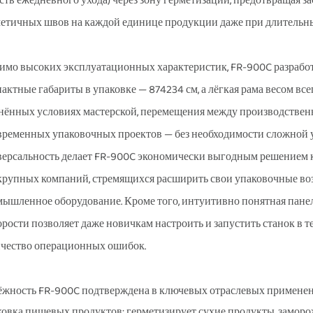
ств ежедневного ухода) через зону герметизации, предотвращая 
етичных швов на каждой единице продукции даже при длительны
мо высоких эксплуатационных характеристик, FR-900C разработа
актные габариты в упаковке — 874234 см, а лёгкая рама весом вс
нённых условиях мастерской, перемещения между производствен
временных упаковочных проектов — без необходимости сложной 
ерсальность делает FR-900C экономически выгодным решением ка
крупных компаний, стремящихся расширить свои упаковочные во
ышленное оборудование. Кроме того, интуитивно понятная пане
орости позволяет даже новичкам настроить и запустить станок в 
чество операционных ошибок.
жность FR-900C подтверждена в ключевых отраслевых применен
овка пищевых продуктов: герметизирует сухие продукты, заморо