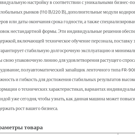
видуальную настройку в соответствии с уникальными бизнес-п
глобальных рынков (110 В/220 В), дополнительные модули кодир
ров или даты окончания срока годности, а также специализиров
овок нестандартной формы. Эти индивидуальные решения обес
ержкой, включающей техническое обучение персонала, поставку з
гарантирует стабильную долгосрочную эксплуатацию и минимальн
ы свою упаковочную линию для удовлетворения растущего спроса
удование, полуавтоматический запайщик ленточного типа FR-90
жность и гибкость для достижения стабильных результатов высок
рмации о технических характеристиках, вариантах индивидуальн
ндой уже сегодня, чтобы узнать, как данная машина может повы
ержать рост вашего бизнеса.
раметры товара