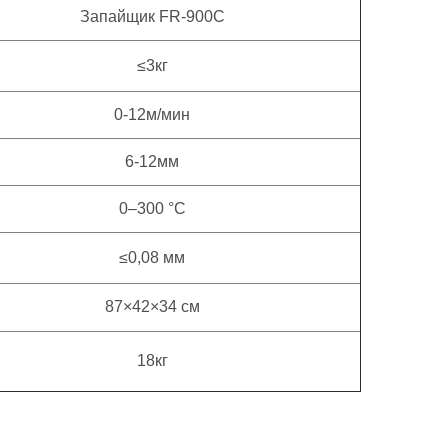
Запайщик FR-900C
≤3кг
0-12м/мин
6-12мм
0–300 °C
≤0,08 мм
87×42×34 см
18кг