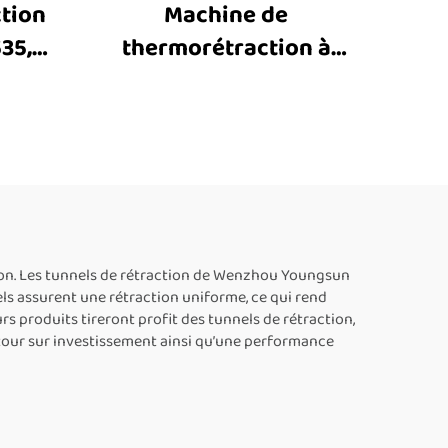
ction
Machine de
35,
thermorétraction à
 de
chaîne BS-6040,
ine
équipement d’emballage
el,
par thermorétraction,
 de
machine-tunnel de
ique
thermorétraction,
hine
fabricants
film
ion. Les tunnels de rétraction de Wenzhou Youngsun
els assurent une rétraction uniforme, ce qui rend
rs produits tireront profit des tunnels de rétraction,
etour sur investissement ainsi qu’une performance