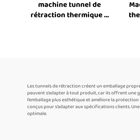
machine tunnel de
Mac
rétraction thermique à
the
chaîne 4525 JET,
rét
machine d’emballage
mac
sous film rétractable,
machine industrielle de
rétraction thermique
circu
pour manchons,
sacs
machine d’emballage
de
Les tunnels de rétraction créent un emballage propr
peuvent s’adapter à tout produit, car ils offrent une
sous film plastique pour
l’emballage plus esthétique et améliore la protection 
livres, bouteilles et
conçus pour s’adapter aux spécifications clients. Un
optimale.
autres produits