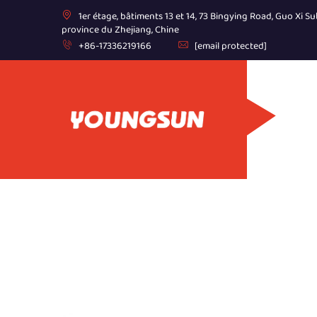
1er étage, bâtiments 13 et 14, 73 Bingying Road, Guo Xi Sub
province du Zhejiang, Chine
+86-17336219166
[email protected]