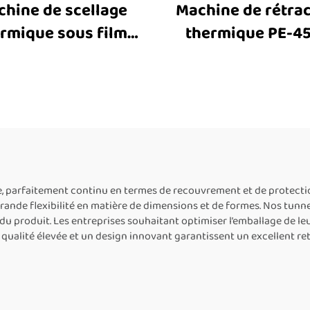
hine de scellage
Machine de rétra
rmique sous film
thermique PE-45
ractable BS-4522N,
machine tunnel
hine d’emballage
rétraction, mach
automatique à
d’enrobage tunn
chauffage par
machine tunnel
lation interne pour
rétraction therm
 en film plastique,
pour film PE, mac
stinée aux boîtes
d’emballage sous 
e, parfaitement continu en termes de recouvrement et de protect
 grande flexibilité en matière de dimensions et de formes. Nos tunn
alimentaires
rétractable
du produit. Les entreprises souhaitant optimiser l’emballage de leu
e qualité élevée et un design innovant garantissent un excellent r