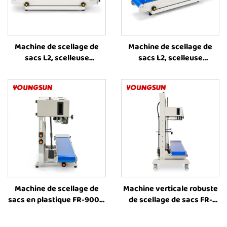
Machine de scellage de
Machine de scellage de
sacs L2, scelleuse
sacs L2, scelleuse
améliorée avec
améliorée avec
profondeur accrue,
profondeur accrue,
machine d’emballage
machine d’emballage
alimentaire pour sacs
alimentaire pour sacs
plastiques
plastiques
Machine de scellage de
Machine verticale robuste
sacs en plastique FR-900C,
de scellage de sacs FR-
machine verticale de
1300V avec impression jet
scellage par bande, prix de
d’encre, machine de