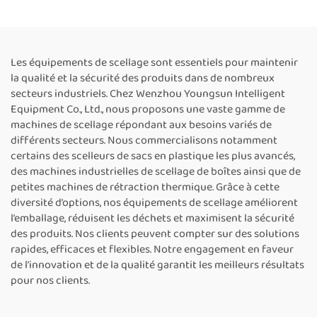
la machine de scellage
scellage thermique pour
thermique pour sacs en
grands sacs, fournisseurs
plastique
de machines de scellage
de sacs en plastique,
Les équipements de scellage sont essentiels pour maintenir
machine de scellage
la qualité et la sécurité des produits dans de nombreux
thermique pour sacs
secteurs industriels. Chez Wenzhou Youngsun Intelligent
alimentaires, machine
Equipment Co., Ltd., nous proposons une vaste gamme de
automatique de scellage
machines de scellage répondant aux besoins variés de
continu
différents secteurs. Nous commercialisons notamment
certains des scelleurs de sacs en plastique les plus avancés,
des machines industrielles de scellage de boîtes ainsi que de
petites machines de rétraction thermique. Grâce à cette
diversité d’options, nos équipements de scellage améliorent
l’emballage, réduisent les déchets et maximisent la sécurité
des produits. Nos clients peuvent compter sur des solutions
rapides, efficaces et flexibles. Notre engagement en faveur
de l’innovation et de la qualité garantit les meilleurs résultats
pour nos clients.