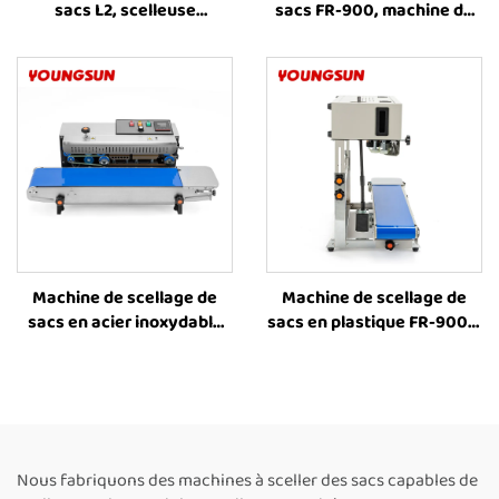
sacs L2, scelleuse
sacs FR-900, machine de
améliorée avec
scellage par bande,
profondeur accrue,
machine de scellage
machine d’emballage
thermique pour sacs
alimentaire pour sacs
plastique et sacs
plastiques
alimentaires
Machine de scellage de
Machine de scellage de
sacs en acier inoxydable
sacs en plastique FR-900C,
FR-900, machine de
machine verticale de
scellage thermique,
scellage par bande, prix de
machines de scellage
la machine de scellage
thermique continu à bande
thermique pour sacs en
pour l’emballage
plastique
alimentaire
Nous fabriquons des machines à sceller des sacs capables de