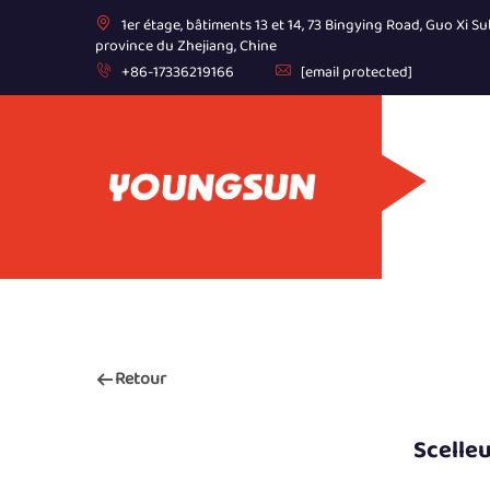
1er étage, bâtiments 13 et 14, 73 Bingying Road, Guo Xi Sub
province du Zhejiang, Chine
+86-17336219166
[email protected]
Retour
Scelle