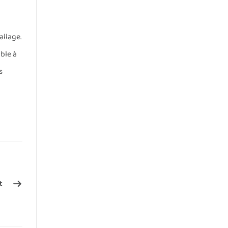
allage.
ble à
s
t