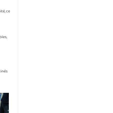
té, ce
bles,
tinés