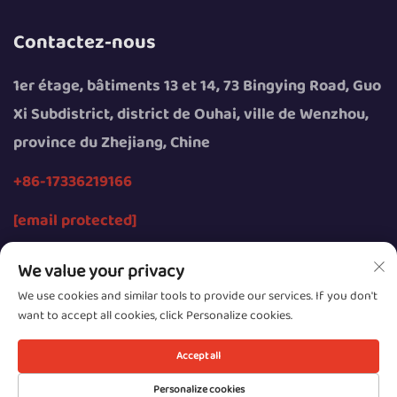
Contactez-nous
1er étage, bâtiments 13 et 14, 73 Bingying Road, Guo
Xi Subdistrict, district de Ouhai, ville de Wenzhou,
province du Zhejiang, Chine
+86-17336219166
[email protected]
We value your privacy
We use cookies and similar tools to provide our services. If you don't
want to accept all cookies, click Personalize cookies.
Tous droits réservés © 2026 par Wenzhou Youngsun
Intelligent Equipment Co., Ltd.
Accept all
Confidentialité
Personalize cookies