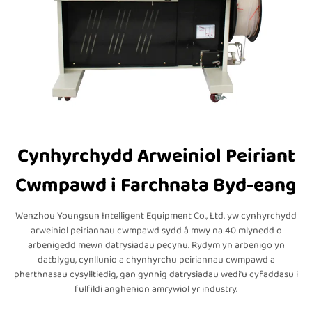
Cynhyrchydd Arweiniol Peiriant
Cwmpawd i Farchnata Byd-eang
Wenzhou Youngsun Intelligent Equipment Co., Ltd. yw cynhyrchydd
arweiniol peiriannau cwmpawd sydd â mwy na 40 mlynedd o
arbenigedd mewn datrysiadau pecynu. Rydym yn arbenigo yn
datblygu, cynllunio a chynhyrchu peiriannau cwmpawd a
pherthnasau cysylltiedig, gan gynnig datrysiadau wedi'u cyfaddasu i
fulfildi anghenion amrywiol yr industry.