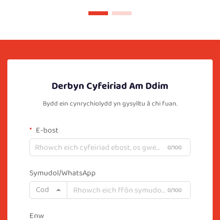
Derbyn Cyfeiriad Am Ddim
Bydd ein cynrychiolydd yn gysylltu â chi fuan.
E-bost
0/100
Symudol/WhatsApp
Cod
0/100
Enw