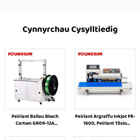
Cynnyrchau Cysylltiedig
Peiriant Baliau Blwch
Peiriant Argraffu Inkjet FR-
Cartwn GR09-12A
1600, Peiriant Tôsio
Cyffredinol, Peiriant Baliau
Thermol Teithiwr Llafnol
Cyflawn Awtomatig ar
Awtomatig i Ffynhonnau