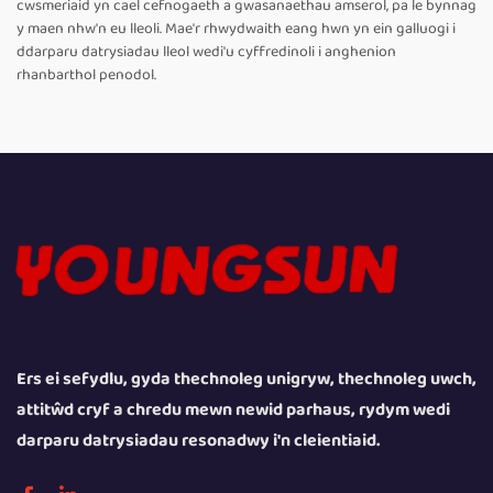
cwsmeriaid yn cael cefnogaeth a gwasanaethau amserol, pa le bynnag
y maen nhw'n eu lleoli. Mae'r rhwydwaith eang hwn yn ein galluogi i
ddarparu datrysiadau lleol wedi'u cyffredinoli i anghenion
rhanbarthol penodol.
Ers ei sefydlu, gyda thechnoleg unigryw, thechnoleg uwch,
attitŵd cryf a chredu mewn newid parhaus, rydym wedi
darparu datrysiadau resonadwy i'n cleientiaid.