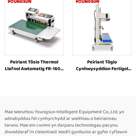
gyfer Blwch Cartwn PET, Ar
Plastig, Peiriant Tôsio
werth
Thermol i Ffynhonnau
Plastig
Peiriant Tôsio Thermol
Peiriant Tôgio
Llafnol Awtomatig FR-1600
Cynhwysyddion Fertigol
â Lled Ehangach o 40cm i
Trwm-ddrygioni â
Ffynhonnau Plastig,
Chyflwyno Inkjet FR-
Peiriant Tôsio Band
1300V, Cyflenwyr
Parhaus, Peiriant Tôsio
Peiriannau Tôgio
Thermol i Ffynhonnau
Cynhwysyddion Plastig,
Plastig
Peiriant Tôgio Thermol ar
Mae Wenzhou Youngsun Intelligent Equipment Co., Ltd. yn
gyfer Cynhwysyddion
adnabyddus fel cynhyrchydd ar weithiau o beiriannau
Bwyd, Peiriant Tôgio
tarwio. Mae ein cwmni yn darparu technolegau pecynu
Parhaus Awtomatig
diweddaraf i'n cleientiaid. Wedi'i gynllunio ar gyfer cyflawni