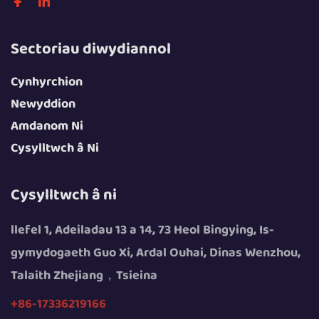
Sectoriau diwydiannol
Cynhyrchion
Newyddion
Amdanom Ni
Cysylltwch â Ni
Cysylltwch â ni
llefel 1, Adeiladau 13 a 14, 73 Heol Bingying, Is-
gymydogaeth Guo Xi, Ardal Ouhai, Dinas Wenzhou,
Talaith Zhejiang，Tsieina
+86-17336219166