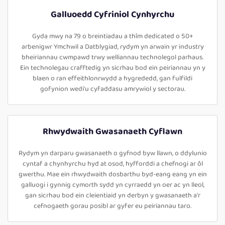
Galluoedd Cyfriniol Cynhyrchu
Gyda mwy na 79 o breintiadau a thîm dedicated o 50+
arbenigwr Ymchwil a Datblygiad, rydym yn arwain yr industry
bheiriannau cwmpawd trwy welliannau technolegol parhaus.
Ein technolegau crafftedig yn sicrhau bod ein peiriannau yn y
blaen o ran effeithlonrwydd a hygrededd, gan fulfildi
gofynion wedi'u cyfaddasu amrywiol y sectorau.
Rhwydwaith Gwasanaeth Cyflawn
Rydym yn darparu gwasanaeth o gyfnod byw llawn, o ddylunio
cyntaf a chynhyrchu hyd at osod, hyfforddi a chefnogi ar ôl
gwerthu. Mae ein rhwydwaith dosbarthu byd-eang eang yn ein
galluogi i gynnig cymorth sydd yn cyrraedd yn oer ac yn lleol,
gan sicrhau bod ein cleientiaid yn derbyn y gwasanaeth a'r
cefnogaeth gorau posibl ar gyfer eu peiriannau taro.