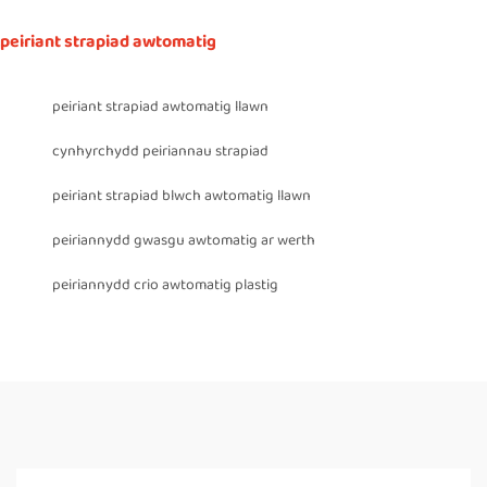
peiriant strapiad awtomatig
peiriant strapiad awtomatig llawn
cynhyrchydd peiriannau strapiad
peiriant strapiad blwch awtomatig llawn
peiriannydd gwasgu awtomatig ar werth
peiriannydd crio awtomatig plastig