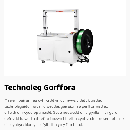
Technoleg Gorffora
Mae ein peiriannau cyffwrdd yn cynnwys y datblygiadau
technolegaidd mwyaf diweddar, gan sicrhau perfformiad ac
effeithlonrwydd optimaidd. Gyda nodweddion a gynllunir ar gyfer
defnydd hawdd a threfnu i mewn i linellau cynhyrchu presennol, mae
ein cynhyrchion yn sefyll allan yn y farchnad.