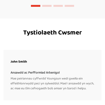
Tystiolaeth Cwsmer
John Smith
Ansawdd ac Perfformiad Arbenigol
Mae peiriannau cyffwrdd Youngsun wedi gwella ein
effeithlonrwydd peci yn sylweddol. Mae'r ansawdd yn wych,
ac mae eu tîm cefnogaeth bob amser yn barod i helpu.