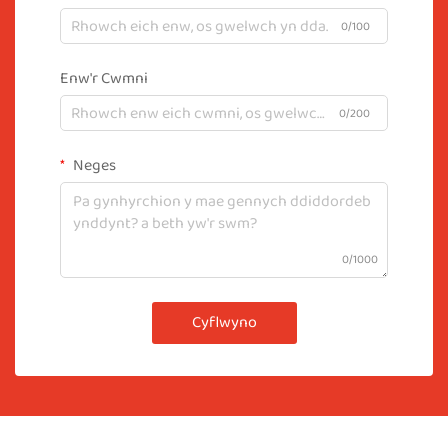
0/100
Enw'r Cwmni
0/200
Neges
0/1000
Cyflwyno