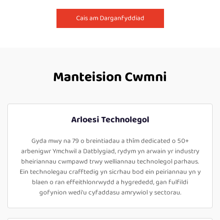
Cais am Darganfyddiad
Manteision Cwmni
Arloesi Technolegol
Gyda mwy na 79 o breintiadau a thîm dedicated o 50+
arbenigwr Ymchwil a Datblygiad, rydym yn arwain yr industry
bheiriannau cwmpawd trwy welliannau technolegol parhaus.
Ein technolegau crafftedig yn sicrhau bod ein peiriannau yn y
blaen o ran effeithlonrwydd a hygrededd, gan fulfildi
gofynion wedi'u cyfaddasu amrywiol y sectorau.