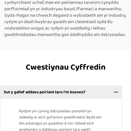
cynhyrchiant uchaf, mae ein peiriannau tarwio'n cynyddu
perfformiad yn yr industryau bwyd, ffarmaci a manwerthu.
Gyda rhagor na chwech degawd o wybodaeth am yr industry,
rydym yn deall llwybrau gwaith ein cleientiaid sydd â'u
nodweddion unigol, ac rydym yn weddedig i leihau
gweithrediadau manwerthu gan ddefnyddio ein datrysiadau.
Cwestiynau Cyffredin
Sut y gallaf addasu peiriant taro i'm busnes?
Rydym yn cynnig datrysiadau penodol yn
seiliedig ar eich gofynion gweithredol. Bydd ein
tîm arbenigol yn gweithio â chi i ddeall eich
anghenion a datblygu peiriant taro wedi'i