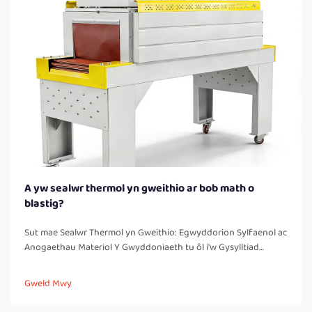
A yw sealwr thermol yn gweithio ar bob math o
blastig?
Sut mae Sealwr Thermol yn Gweithio: Egwyddorion Sylfaenol ac
Anogaethau Materiol Y Gwyddoniaeth tu ôl i'w Gysylltiad
Thermol: Pam nad yw dim ond thermoplastig yn cael eu sealio'n
ddibynadwy Mae sealwyr thermol yn gweithio trwy greu
Gweld Mwy
cysylltiadau cryf, heb waelod, trwy lechu a chyfuno materion
thermoplastig. Mae'r...