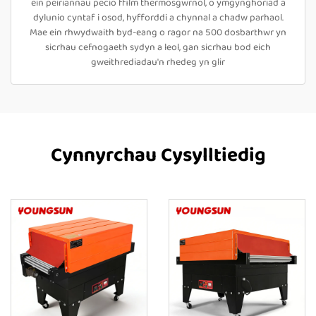
ein peiriannau pecio ffilm thermosgwrnol, o ymgynghoriad a
dylunio cyntaf i osod, hyfforddi a chynnal a chadw parhaol.
Mae ein rhwydwaith byd-eang o ragor na 500 dosbarthwr yn
sicrhau cefnogaeth sydyn a leol, gan sicrhau bod eich
gweithrediadau'n rhedeg yn glir
Cynnyrchau Cysylltiedig