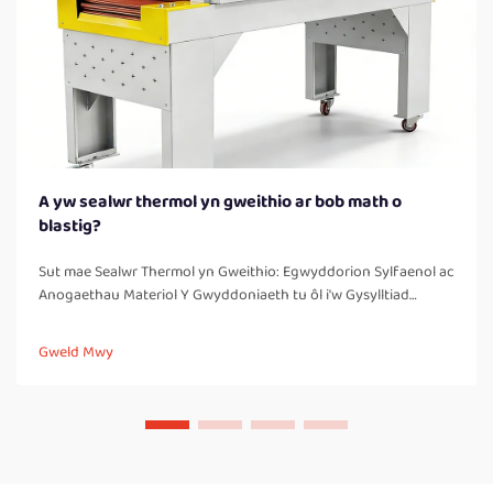
A yw sealwr thermol yn gweithio ar bob math o
blastig?
Sut mae Sealwr Thermol yn Gweithio: Egwyddorion Sylfaenol ac
Anogaethau Materiol Y Gwyddoniaeth tu ôl i'w Gysylltiad
Thermol: Pam nad yw dim ond thermoplastig yn cael eu sealio'n
ddibynadwy Mae sealwyr thermol yn gweithio trwy greu
Gweld Mwy
cysylltiadau cryf, heb waelod, trwy lechu a chyfuno materion
thermoplastig. Mae'r...