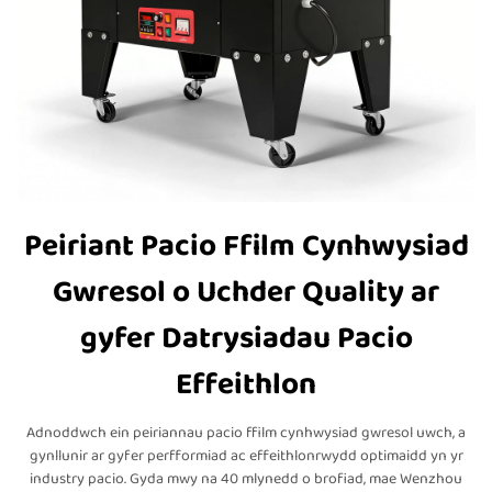
Peiriant Pacio Ffilm Cynhwysiad
Gwresol o Uchder Quality ar
gyfer Datrysiadau Pacio
Effeithlon
Adnoddwch ein peiriannau pacio ffilm cynhwysiad gwresol uwch, a
gynllunir ar gyfer perfformiad ac effeithlonrwydd optimaidd yn yr
industry pacio. Gyda mwy na 40 mlynedd o brofiad, mae Wenzhou