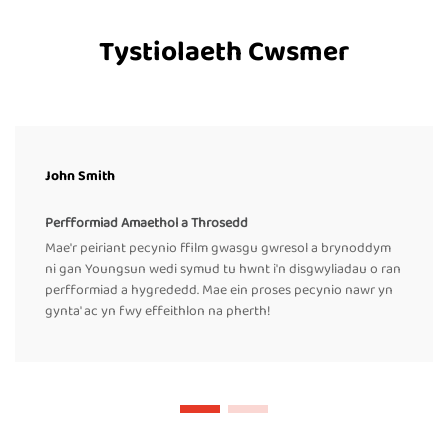
Tystiolaeth Cwsmer
John Smith
Perfformiad Amaethol a Throsedd
Mae'r peiriant pecynio ffilm gwasgu gwresol a brynoddym
ni gan Youngsun wedi symud tu hwnt i'n disgwyliadau o ran
perfformiad a hygrededd. Mae ein proses pecynio nawr yn
gynta' ac yn fwy effeithlon na pherth!