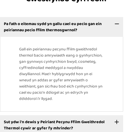
Pa fath o eitemau sydd yn gallu cael eu pecio gan ein
peiriannau pecio ffilm thermosgwrnol?
Gall ein peiriannau pecynu ffilm gweithredol
thermol bacio amrywiaeth eang o gynhyrchion,
gan gynnwys cynhyrchion bwyd, cosmeteg,
cyffredinoliad meddygol a nwyddau
diwylliannol. Mae'r hyblygrwydd hon yn ei
wneud yn addas ar gyfer amrywiaeth o
weithiant, gan sicrhau bod eich cynhyrchion yn
cael eu pacio'n ddiogel ac yn edrych yn
ddiddorol i'r llygad.
Sut ydw i'n dewis y Peiriant Pecynu Ffilm Gweithredol
Thermol cywir ar gyfer fy mhrinder?