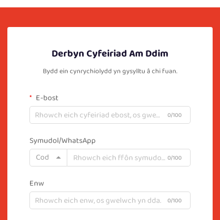
Derbyn Cyfeiriad Am Ddim
Bydd ein cynrychiolydd yn gysylltu â chi fuan.
E-bost
0/100
Symudol/WhatsApp
Cod
0/100
Enw
0/100