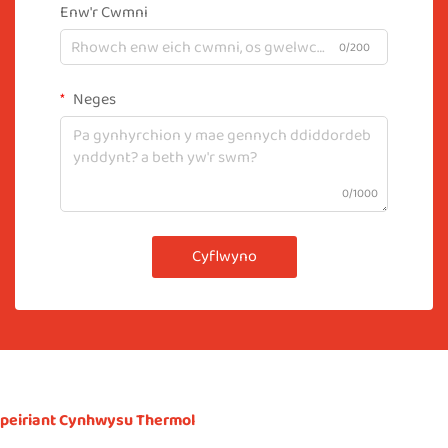
Enw'r Cwmni
0/200
Neges
0/1000
Cyflwyno
peiriant Cynhwysu Thermol