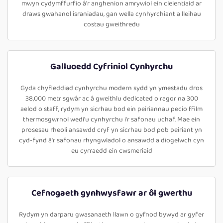
mwyn cydymffurfio â'r anghenion amrywiol ein cleientiaid ar
draws gwahanol israniadau, gan wella cynhyrchiant a lleihau
costau gweithredu
Galluoedd Cyfriniol Cynhyrchu
Gyda chyfleddiad cynhyrchu modern sydd yn ymestadu dros
38,000 metr sgwâr ac â gweithlu dedicated o ragor na 300
aelod o staff, rydym yn sicrhau bod ein peiriannau pecio ffilm
thermosgwrnol wedi'u cynhyrchu i'r safonau uchaf. Mae ein
prosesau rheoli ansawdd cryf yn sicrhau bod pob peiriant yn
cyd-fynd â'r safonau rhyngwladol o ansawdd a diogelwch cyn
eu cyrraedd ein cwsmeriaid
Cefnogaeth gynhwysfawr ar ôl gwerthu
Rydym yn darparu gwasanaeth llawn o gyfnod bywyd ar gyfer