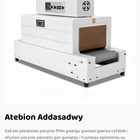
Atebion Addasadwy
Gall ein peiriannau pecynio ffilm gwasgu gwresol gael eu cyfateb i
ofynion pecynio penodol, gan ganiatáu i fusnesau optimizmu eu