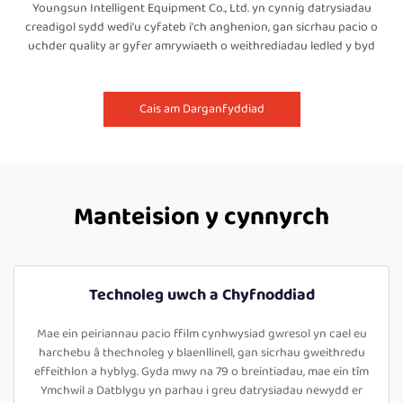
Youngsun Intelligent Equipment Co., Ltd. yn cynnig datrysiadau
creadigol sydd wedi'u cyfateb i'ch anghenion, gan sicrhau pacio o
uchder quality ar gyfer amrywiaeth o weithrediadau ledled y byd
Cais am Darganfyddiad
Manteision y cynnyrch
Technoleg uwch a Chyfnoddiad
Mae ein peiriannau pacio ffilm cynhwysiad gwresol yn cael eu
harchebu â thechnoleg y blaenllinell, gan sicrhau gweithredu
effeithlon a hyblyg. Gyda mwy na 79 o breintiadau, mae ein tîm
Ymchwil a Datblygu yn parhau i greu datrysiadau newydd er