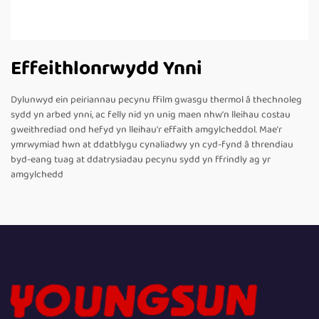
Effeithlonrwydd Ynni
Dylunwyd ein peiriannau pecynu ffilm gwasgu thermol â thechnoleg
sydd yn arbed ynni, ac felly nid yn unig maen nhw'n lleihau costau
gweithrediad ond hefyd yn lleihau'r effaith amgylcheddol. Mae'r
ymrwymiad hwn at ddatblygu cynaliadwy yn cyd-fynd â threndiau
byd-eang tuag at ddatrysiadau pecynu sydd yn ffrindly ag yr
amgylchedd