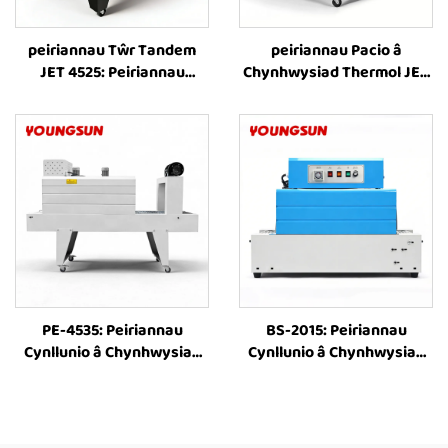
peiriannau Tŵr Tandem
peiriannau Pacio â
JET 4525: Peiriannau
Chynhwysiad Thermol JET
Cynllunio â Chynhwysiad
8525: Peiriannau Cynllunio
Thermol, Peiriannau
â Chynhwysiad Thermol,
Cynllunio â Chynhwysiad
Peiriannau Cynllunio â
Thermol ar gyfer Llyfrau,
Chynhwysiad Thermol,
Botelau a Phackio Eitemau
Offer Pacio â Chynhwysiad
Eraill gan ddefnyddio Ffilm
Thermol ar gyfer Bocsiau
Plastig
PE-4535: Peiriannau
BS-2015: Peiriannau
Cynllunio â Chynhwysiad
Cynllunio â Chynhwysiad
Thermol, Peiriannau Tŵr
Thermol â Sgrîn,
Cynllunio â Chynhwysiad
Peiriannau Bach Cynllunio
Thermol, Peiriannau
â Chynhwysiad Thermol,
Cynllunio â Chynhwysiad
Tŵr Cynllunio â