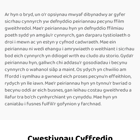
Thermol, Peiriannau Pacio
Chynhwysiad Thermol ar
â Chynhwysiad Thermol ar
gyfer Bocsiau a Ffilm
Ar hyn o bryd, un o'r opsiynau mwyaf dibynadwy ar gyfer
gyfer Ffilm PE
Plastig, Peiriannau Pacio ar
sicrhau cynnyrch yw defnyddio peiriannau pecynu ffilm
gyfer Botelau
gweithredol. Mae'r peiriannau hyn yn defnyddio ffilmiau
poeth sydd yn amgáu'r cynnyrch, gan darparu tystiolaeth o
droi i mewn ac yn estyn y cyfnod cadwraeth. Mae ein
peiriannau ni wedi ehangu i amrywiaeth o weithiant i sicrhau
bod eich cynnyrch yn ddiogel wrth eu cludo a'u storio. Gyda'r
peiriannau hyn, gallwch chi addasu'r gosodiadau i becynu
cynnyrch o wahanol siâp a maint. Os ydych yn chwilio am
ffordd i symlhau a gwneud eich proses pecynu'n effeithlon,
rydych yn lle iawn. Mae'r peiriannau hyn yn tynnu'r bwriad o
becynu oddi ar eich busnes, gan leihau costau gweithredu a
llafur tra bo'ch cynhyrchiant yn cynyddu. Mae hyn yn
caniatáu i fusnes fulfili'r gofynion y farchnad.
Cwestiynau Cyffredin