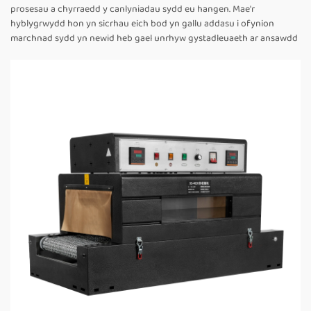
prosesau a chyrraedd y canlyniadau sydd eu hangen. Mae'r
hyblygrwydd hon yn sicrhau eich bod yn gallu addasu i ofynion
marchnad sydd yn newid heb gael unrhyw gystadleuaeth ar ansawdd