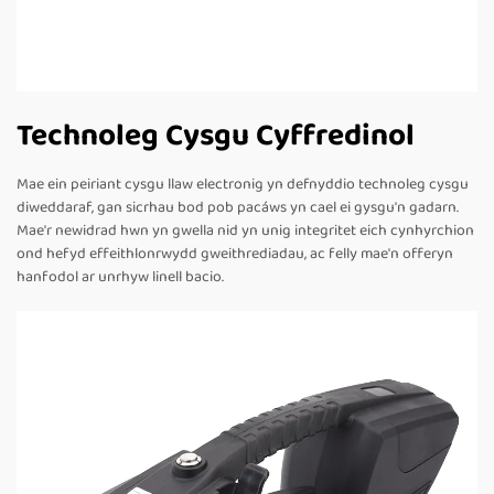
Technoleg Cysgu Cyffredinol
Mae ein peiriant cysgu llaw electronig yn defnyddio technoleg cysgu
diweddaraf, gan sicrhau bod pob pacáws yn cael ei gysgu'n gadarn.
Mae'r newidrad hwn yn gwella nid yn unig integritet eich cynhyrchion
ond hefyd effeithlonrwydd gweithrediadau, ac felly mae'n offeryn
hanfodol ar unrhyw linell bacio.