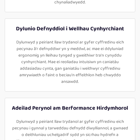
chynaliadwyedd.
Dylunio Defnyddiol i Wellhau Cynhyrchiant
Dylunwyd y peiriant llaw trydanol ar gyfer cyffredinu eich
pecynau â'r defnyddiwr yn y meddwl, ac mae ei ddyluniad
ergonomig yn lleihau tynged y gweithiwr tra'n cynyddu
cynhyrchiant. Mae ei reoliadau intuisiwn yn caniatáu
addasiadau cynta, gan ganiatáu i weithwyr cyffredinu
amrywiaeth o faint o beciau'n effeithlon heb chwyddo
ansawdd.
Adeilad Perynol am Berformance Hirdymhorol
Dylunwyd y peiriant llaw trydanol ar gyfer cyffredinu eich
pecynau i gynnal y tarweddau defnydd diwylliannol, a gwnaed
o deithluniau uchelgadrif sydd yn sicrhau hydrefn a