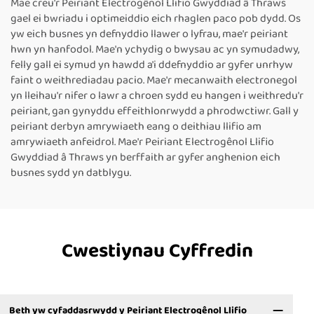
Mae creu'r Peiriant Electrogênol Llifio Gwyddiad â Thraws
Kraft, Peiriant Tôgio Band
gael ei bwriadu i optimeiddio eich rhaglen paco pob dydd. Os
Llorweddol
yw eich busnes yn defnyddio llawer o lyfrau, mae'r peiriant
hwn yn hanfodol. Mae'n ychydig o bwysau ac yn symudadwy,
felly gall ei symud yn hawdd a'i ddefnyddio ar gyfer unrhyw
faint o weithrediadau pacio. Mae'r mecanwaith electronegol
yn lleihau'r nifer o lawr a chroen sydd eu hangen i weithredu'r
peiriant, gan gynyddu effeithlonrwydd a phrodwctiwr. Gall y
peiriant derbyn amrywiaeth eang o deithiau llifio am
amrywiaeth anfeidrol. Mae'r Peiriant Electrogênol Llifio
Gwyddiad â Thraws yn berffaith ar gyfer anghenion eich
busnes sydd yn datblygu.
Cwestiynau Cyffredin
Beth yw cyfaddasrwydd y Peiriant Electrogênol Llifio