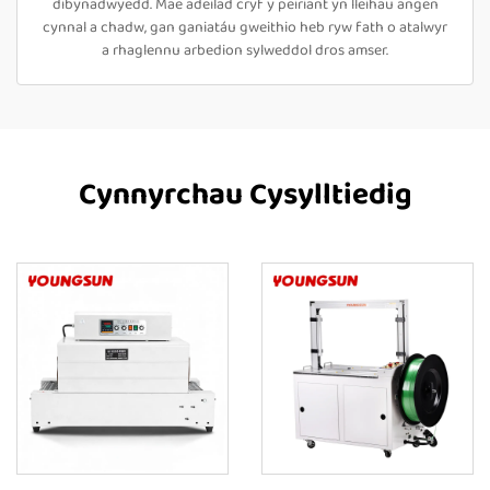
dibynadwyedd. Mae adeilad cryf y peiriant yn lleihau angen
cynnal a chadw, gan ganiatáu gweithio heb ryw fath o atalwyr
a rhaglennu arbedion sylweddol dros amser.
Cynnyrchau Cysylltiedig