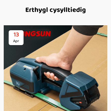
Erthygl cysylltiedig
13
Apr