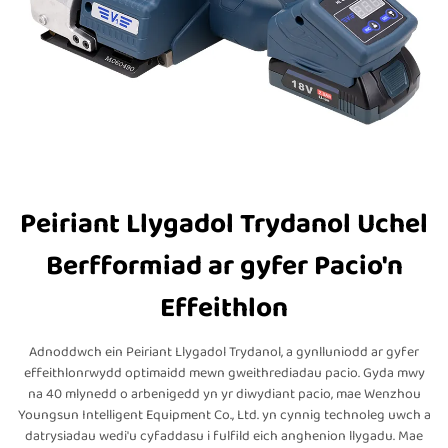
Peiriant Llygadol Trydanol Uchel
Berfformiad ar gyfer Pacio'n
Effeithlon
Adnoddwch ein Peiriant Llygadol Trydanol, a gynlluniodd ar gyfer
effeithlonrwydd optimaidd mewn gweithrediadau pacio. Gyda mwy
na 40 mlynedd o arbenigedd yn yr diwydiant pacio, mae Wenzhou
Youngsun Intelligent Equipment Co., Ltd. yn cynnig technoleg uwch a
datrysiadau wedi'u cyfaddasu i fulfild eich anghenion llygadu. Mae