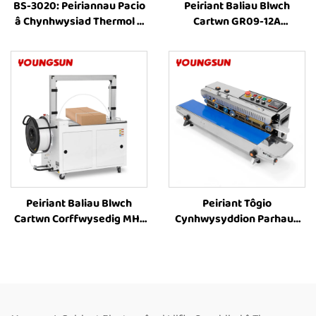
BS-3020: Peiriannau Pacio
Peiriant Baliau Blwch
â Chynhwysiad Thermol â
Cartwn GR09-12A
Sgrîn, Peiriannau Tŵr
Cyffredinol, Peiriant Baliau
Cynllunio â Chynhwysiad
Cyflawn Awtomatig ar
Thermol, Peiriannau Pacio
gyfer Blwch Cartwn PET, Ar
Masnachol ar gyfer Fferm
werth
a Botelau
Peiriant Baliau Blwch
Peiriant Tôgio
Cartwn Corffwysedig MH-
Cynhwysyddion Parhaus
101A Cyflawn Awtomatig,
FR-1000 â Chyflwyno Lliw
Peiriant Baliau ar gyfer
Caled o Wraidd Arian,
Rholi Papur Wedi'i
Cynhwysyddion Plastig,
Ddinamnu, Peiriant Baliau
Cynhwysyddion Folia
Electrig ar Gyfer Blwch
Alwminiwm,
Cynhwysyddion Papur