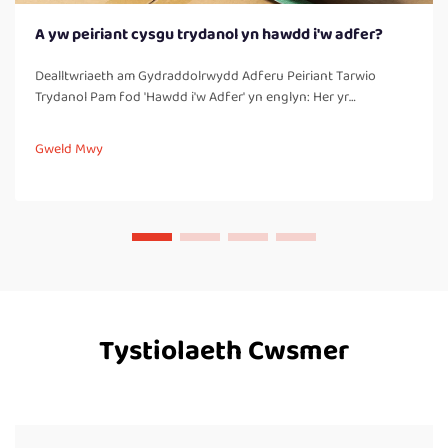
A yw peiriant cysgu trydanol yn hawdd i'w adfer?
Dealltwriaeth am Gydraddolrwydd Adferu Peiriant Tarwio
Trydanol Pam fod 'Hawdd i'w Adfer' yn englyn: Her yr
Integraswn Electromecaneg Mae peiriannau tarwio trydanol yn
cyfuno rheoli trydanol â rhannau mecanyddol pwerus, sy'n
Gweld Mwy
creu'r rhain...
Tystiolaeth Cwsmer