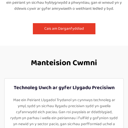
ein peiriant yn sicrhau hyblygrwydd a phwyntiau, gan ei wneud yn y
ddewis cywir ar gyfer amrywiaeth o weithiant ledled y byd.
Cais am Darganfyddiad
Manteision Cwmni
Technoleg Uwch ar gyfer Llygadu Precisiwn
Mae ein Peiriant Llygadol Trydanol yn cynnwys technoleg ar
ymyl, sydd yn sicrhau llygadu precisiwn sydd yn gwella
cyfanrwydd eich paciau. Gan roi pwyslais ar ddatblygiad,
rydym yn parhau i wella ein peiriannau i fulfild y gofynion sydd
yn newid yn y sector pacio, gan sicrhau perfformiad uchel a