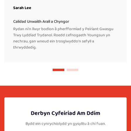
Sarah Lee
Calidad Unwaith Arall a Chyngor
Rydan ni'n llwyr bodlon â pherfformiad y Peiriant Gwasgu
Trwy Lyddiad Trydanol. Roedd cefnogaeth Youngsun yn
nechrau, gan wneud ein trosglwyddo'n sefyll a
thrwyddedig.
Derbyn Cyfeiriad Am Ddim
Bydd ein cynrychiolydd yn gysylltu â chi fuan.