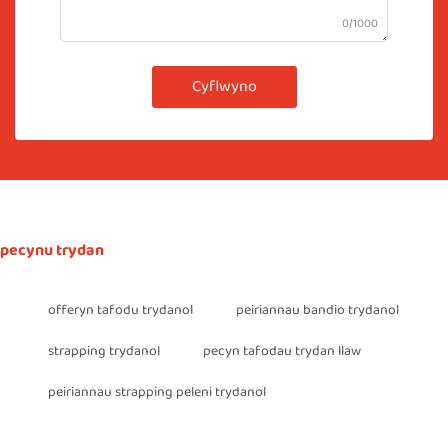
0/1000
Cyflwyno
pecynu trydan
offeryn tafodu trydanol
peiriannau bandio trydanol
strapping trydanol
pecyn tafodau trydan llaw
peiriannau strapping peleni trydanol