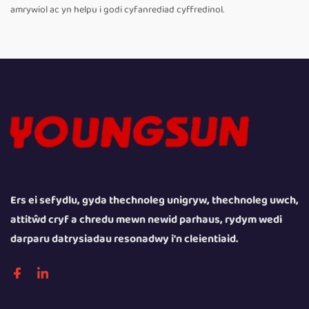
amrywiol ac yn helpu i godi cyfanrediad cyffredinol.
Ers ei sefydlu, gyda thechnoleg unigryw, thechnoleg uwch,
attitŵd cryf a chredu mewn newid parhaus, rydym wedi
darparu datrysiadau resonadwy i'n cleientiaid.