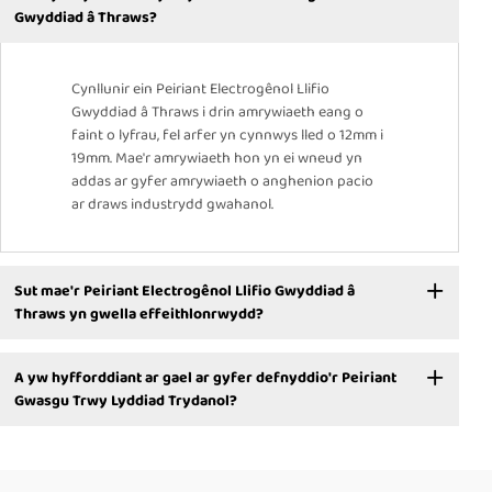
Gwyddiad â Thraws?
Cynllunir ein Peiriant Electrogênol Llifio
Gwyddiad â Thraws i drin amrywiaeth eang o
faint o lyfrau, fel arfer yn cynnwys lled o 12mm i
19mm. Mae'r amrywiaeth hon yn ei wneud yn
addas ar gyfer amrywiaeth o anghenion pacio
ar draws industrydd gwahanol.
Sut mae'r Peiriant Electrogênol Llifio Gwyddiad â
Thraws yn gwella effeithlonrwydd?
A yw hyfforddiant ar gael ar gyfer defnyddio'r Peiriant
Gwasgu Trwy Lyddiad Trydanol?