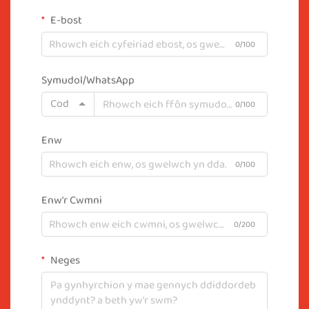
E-bost
0/100
Symudol/WhatsApp
Cod
0/100
Enw
0/100
Enw'r Cwmni
0/200
Neges