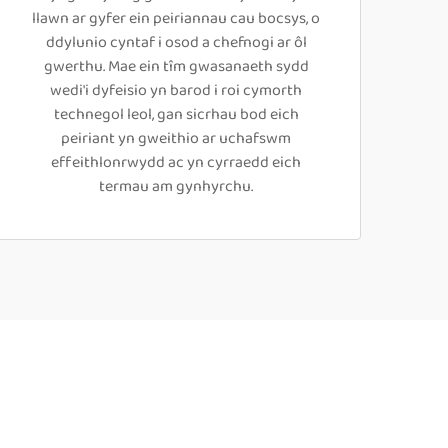
llawn ar gyfer ein peiriannau cau bocsys, o
ddylunio cyntaf i osod a chefnogi ar ôl
gwerthu. Mae ein tîm gwasanaeth sydd
wedi'i dyfeisio yn barod i roi cymorth
technegol leol, gan sicrhau bod eich
peiriant yn gweithio ar uchafswm
effeithlonrwydd ac yn cyrraedd eich
termau am gynhyrchu.