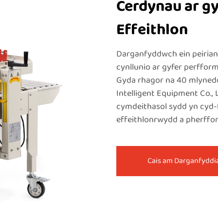
Cerdynau ar gy
Effeithlon
Darganfyddwch ein peirian
cynllunio ar gyfer perffo
Gyda rhagor na 40 mlyned
Intelligent Equipment Co.,
cymdeithasol sydd yn cyd-
effeithlonrwydd a pherffor
Cais am Darganfyddi