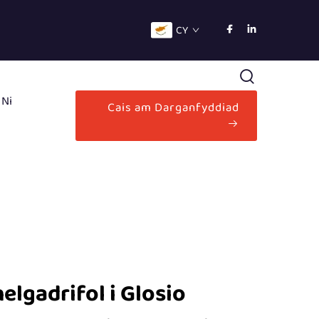
CY
 Ni
Cais am Darganfyddiad
elgadrifol i Glosio