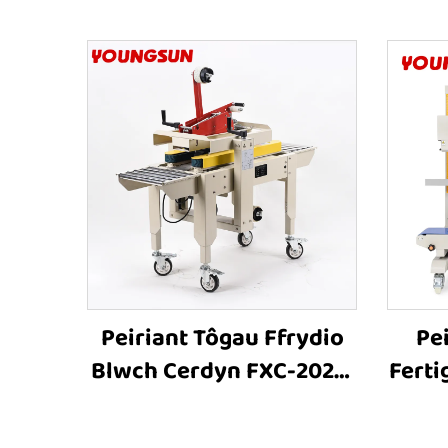
Peiriant Tôgau Ffrydio
Pe
Blwch Cerdyn FXC-2020,
Ferti
Peiriant Tôgau Ffrydio
F
Blwch Cerdyn Bach,
Cyn