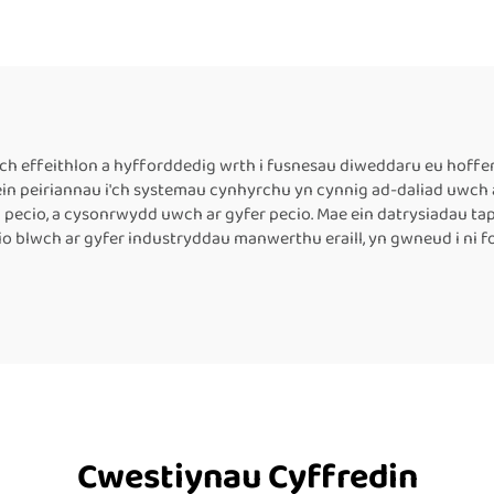
Peiriant Tôgio
Mawr Fertigol 
hwysyddion Wedi’i
Chyflwyno Lliw Ca
rgraffu â Thôc,
Adroddiad Uchder
eiriannau Tôgio
cm ar gyfer Peir
rmol Arweiniol ar
Tôgio Band Parh
ch effeithlon a hyfforddedig wrth i fusnesau diweddaru eu hoffer
u ein peiriannau i'ch systemau cynhyrchu yn cynnig ad-daliad uwch
fer Pecynu Bwyd
Thermol
 pecio, a cysonrwydd uwch ar gyfer pecio. Mae ein datrysiadau ta
io blwch ar gyfer industryddau manwerthu eraill, yn gwneud i ni
Cwestiynau Cyffredin