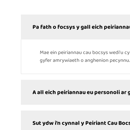
Pa fath o focsys y gall eich peiriann
Mae ein peiriannau cau bocsys wedi'u cy
gyfer amrywiaeth o anghenion pecynnu.
A all eich peiriannau eu personoli a
Sut ydw i'n cynnal y Peiriant Cau Boc