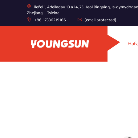
llefel 1, Adeiladau 13 a 14, 73 Heol Bingying, Is-gymydoga
Zhejiang，Tsieina
+86-17336219166
[email protected]
Haf