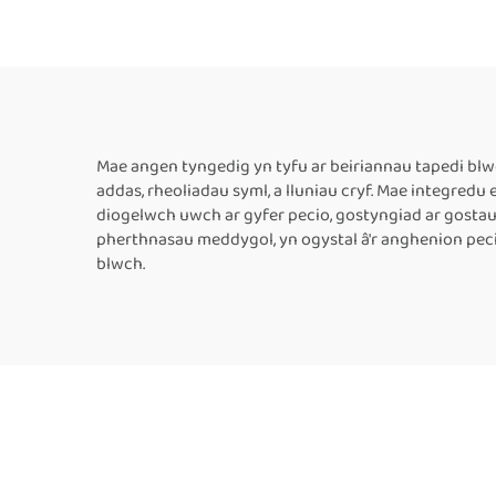
Peiriant Tôgau Ffrydio
Carton Awtomatig,
Cyn
Cyflenwr Peiriant Tôgau
A
Ffrydio Blwch a Phacio
P
Blwch
The
Mae angen tyngedig yn tyfu ar beiriannau tapedi blw
addas, rheoliadau syml, a lluniau cryf. Mae integred
gy
diogelwch uwch ar gyfer pecio, gostyngiad ar gostau
pherthnasau meddygol, yn ogystal â'r anghenion pec
blwch.