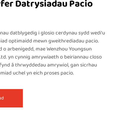
fer Datrysiadau Pacio
nau datblygedig i glosio cerdynau sydd wedi'u
rmiad optimaidd mewn gweithrediadau pacio.
d o arbenigedd, mae Wenzhou Youngsun
 Ltd. yn cynnig amrywiaeth o beiriannau closo
fynd â thrwyddedau amrywiol, gan sicrhau
miad uchel yn eich proses pacio.
ad