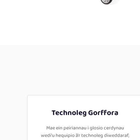
Technoleg Gorffora
Mae ein peiriannau i glosio cerdynau
wedi'u hequipio â'r technoleg diweddaraf,