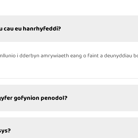
au cau eu hanrhyfeddi?
nllunio i dderbyn amrywiaeth eang o faint a deunyddiau b
r gyfer gofynion penodol?
sys?