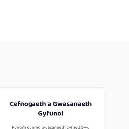
Cefnogaeth a Gwasanaeth
Gyfunol
Ryngi'n cynnig gwasanaeth cyfnod byw