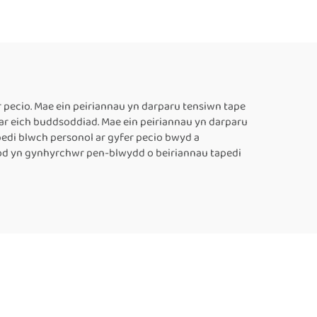
â
1300V, Cyflenwyr
led,
Peiriannau Tôgio
 8–63
Cynhwysyddion Plastig,
iant
Peiriant Tôgio Thermol
aus
ar gyfer Cynhwysyddion
 pecio. Mae ein peiriannau yn darparu tensiwn tape
 ar eich buddsoddiad. Mae ein peiriannau yn darparu
Bwyd, Peiriant Tôgio
pedi blwch personol ar gyfer pecio bwyd a
Parhaus Awtomatig
 fod yn gynhyrchwr pen-blwydd o beiriannau tapedi