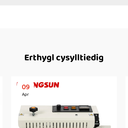
Erthygl cysylltiedig
09
Apr