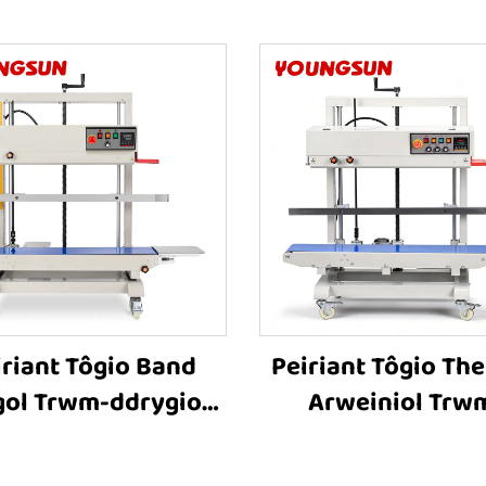
iriant Tôgio Band
Peiriant Tôgio Th
gol Trwm-ddrygioni
Arweiniol Trw
R-1100V ar gyfer
ddrygioni FR-120
hwysyddion Mawr,
gyfer Cynhwysyd