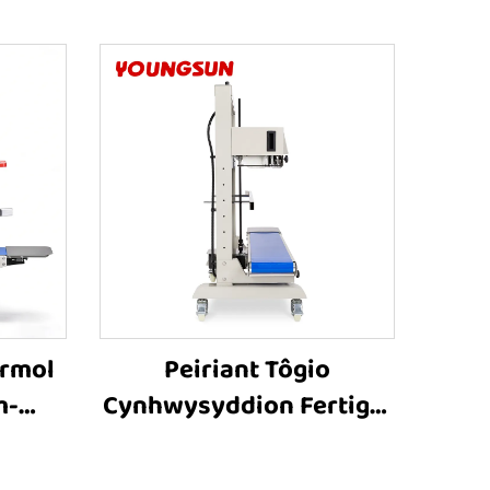
ermol
Peiriant Tôgio
m-
Cynhwysyddion Fertigol
0V ar
Trwm-ddrygioni â
dion
Chyflwyno Inkjet FR-