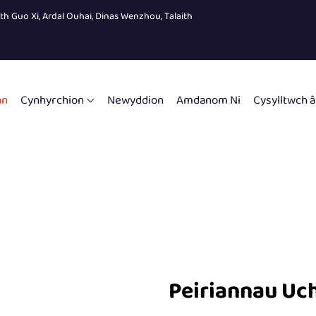
eth Guo Xi, Ardal Ouhai, Dinas Wenzhou, Talaith
an
Cynhyrchion
Newyddion
Amdanom Ni
Cysylltwch â
Peiriannau Uch