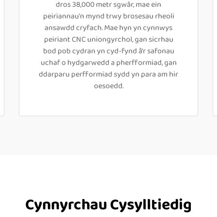
dros 38,000 metr sgwâr, mae ein
peiriannau'n mynd trwy brosesau rheoli
ansawdd cryfach. Mae hyn yn cynnwys
peiriant CNC uniongyrchol, gan sicrhau
bod pob cydran yn cyd-fynd â'r safonau
uchaf o hydgarwedd a pherfformiad, gan
ddarparu perfformiad sydd yn para am hir
oesoedd.
Cynnyrchau Cysylltiedig