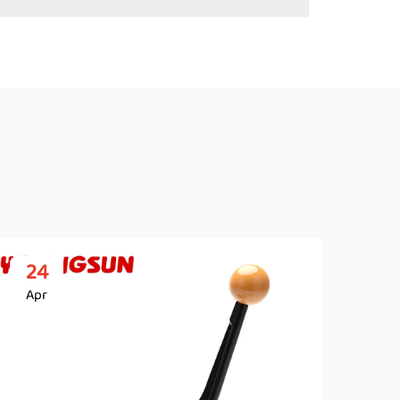
24
2
Apr
Ap