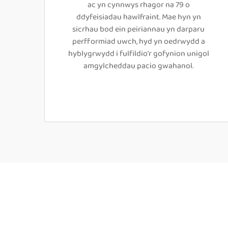
ac yn cynnwys rhagor na 79 o
ddyfeisiadau hawlfraint. Mae hyn yn
sicrhau bod ein peiriannau yn darparu
perfformiad uwch, hyd yn oedrwydd a
hyblygrwydd i fulfildio'r gofynion unigol
amgylcheddau pacio gwahanol.