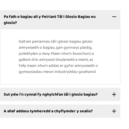
Pa fath o bagiau all y Peiriant Tâl i Glosio Bagiau eu
glosio?
Gall ein peiriannau tâl i glosio bagiau glosio
amrywiaeth o bagiau, gan gynnwys plastig,
poliethylen a mwy. Maen nhw'n lluoschwrs a
gallant drin amrywiol dwylanedd a maint, ac
felly maen nhw'n addas ar gyfer amrywiaeth o
gymwysiadau mewn industryddau gwahanol.
Sut ydw i'n cynnal fy nghylchfan tâl i glosio bagiau?
A allaf addasu tymheredd a chyflymder y sealio?