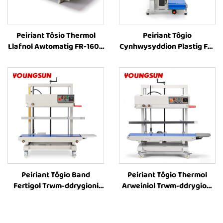
Peiriant Tôsio Thermol
Peiriant Tôgio
Llafnol Awtomatig FR-1600
Cynhwysyddion Plastig FR-
â Lled Ehangach o 40cm i
900C, Peiriant Tôgio Band
Ffynhonnau Plastig,
Fertigol, Pris Peiriant Tôgio
Peiriant Tôsio Band
Thermol ar gyfer
Parhaus, Peiriant Tôsio
Cynhwysyddion Plastig
Thermol i Ffynhonnau
Plastig
Peiriant Tôgio Band
Peiriant Tôgio Thermol
Fertigol Trwm-ddrygioni
Arweiniol Trwm-ddrygioni
FR-1100V ar gyfer
FR-1200V ar gyfer
Cynhwysyddion Mawr,
Cynhwysyddion Mawr
Peiriant Tôgio
Fertigol â Chyflwyno Lliw