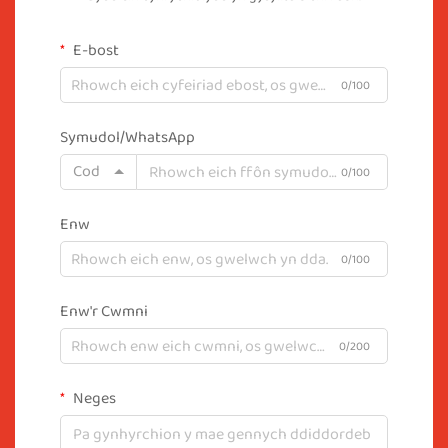
E-bost
0/100
Symudol/WhatsApp
Cod
0/100
Enw
0/100
Enw'r Cwmni
0/200
Neges