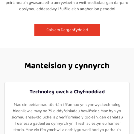
peiriannau'n gwasanaethu amrywiaeth o weithrediadau, gan darparu
opsiynau addasadwy i fulfild eich anghenion penodol
Cais am Darganfyddiad
Manteision y cynnyrch
Technoleg uwch a Chyfnoddiad
Mae ein peiriannau tôc-tân i ffannau yn cynnwys technoleg
blaenllaw a mwy na 79 o ddyfeisiadau hawlfraint. Mae hyn yn
sicrhau ansawdd uchel a pherfformiad y tôc-tân, gan ganiatáu
i fusnesau gadael eu cynnyrch yn ffresh ac estyn eu hamser
storio. Mae ein tîm ymchwil a datblygu wedi bod yn parhau'n