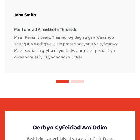
John Smith
Perfformiad Amaethol a Throsedd
Mae'r Peiriant Sealio Thermollog Bagiau gan Wenzhou
Youngsun wedi gwella ein proses pecynnu yn sylwadwy.
Mae'r sealiau'n gryf a chynaliadwy, ac mae'r peiriant yn
gweithio'n sefyll. Cynghorir yn uchel!
Derbyn Cyfeiriad Am Ddim
Bydd ein cynrychiolydd yn gysylltu â chi fuan.