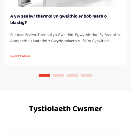
A yw sealwr thermol yn gweithio ar bob math o
blastig?
Sut mae Sealwr Thermol yn Gweithio: Egwyddorion Sylfaenol ac
Anogaethau Materiol Y Gwyddoniaeth tu ôl i'w Gysylltiad
Thermol: Pam nad yw dim ond thermoplastig yn cael eu sealio'n
ddibynadwy Mae sealwyr thermol yn gweithio trwy greu
Gweld Mwy
cysylltiadau cryf, heb waelod, trwy lechu a chyfuno materion
thermoplastig. Mae'r...
Tystiolaeth Cwsmer