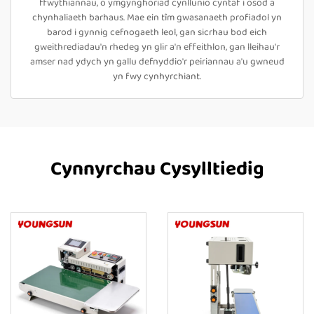
ffwythiannau, o ymgynghoriad cynllunio cyntaf i osod a
chynhaliaeth barhaus. Mae ein tîm gwasanaeth profiadol yn
barod i gynnig cefnogaeth leol, gan sicrhau bod eich
gweithrediadau'n rhedeg yn glir a'n effeithlon, gan lleihau'r
amser nad ydych yn gallu defnyddio'r peiriannau a'u gwneud
yn fwy cynhyrchiant.
Cynnyrchau Cysylltiedig