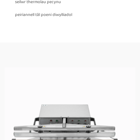
seilwr thermolau pecynu
peiriannell tâl poeni diwylliadol