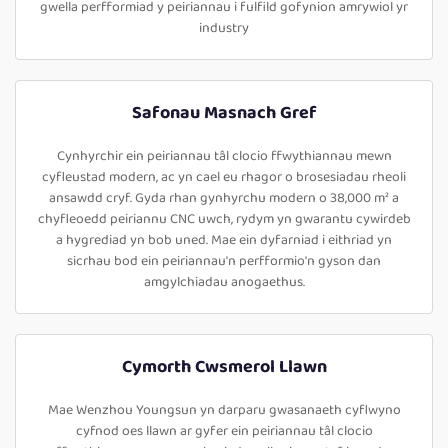
gwella perfformiad y peiriannau i fulfild gofynion amrywiol yr
industry
Safonau Masnach Gref
Cynhyrchir ein peiriannau tâl clocio ffwythiannau mewn
cyfleustad modern, ac yn cael eu rhagor o brosesiadau rheoli
ansawdd cryf. Gyda rhan gynhyrchu modern o 38,000 m² a
chyfleoedd peiriannu CNC uwch, rydym yn gwarantu cywirdeb
a hygrediad yn bob uned. Mae ein dyfarniad i eithriad yn
sicrhau bod ein peiriannau'n perfformio'n gyson dan
amgylchiadau anogaethus.
Cymorth Cwsmerol Llawn
Mae Wenzhou Youngsun yn darparu gwasanaeth cyflwyno
cyfnod oes llawn ar gyfer ein peiriannau tâl clocio