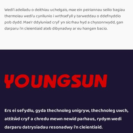
Wedi'i adeiladu o deithiau uchelgais, mae ein peiriannau seilio bagiau
thermolau wedi'u cynllunio i wrthsefyll y tarweddau o ddefnyddio
pob dydd. Mae'r ddyluniad cryf yn sicrhau hyd a chysonrwydd, gan
darparu i'n cleientiaid ateb dibynadwy ar eu hangen bacio.
Ers ei sefydlu, gyda thechnoleg unigryw, thechnoleg uwch,
attitŵd cryf a chredu mewn newid parhaus, rydym wedi
darparu datrysiadau resonadwy i'n cleientiaid.