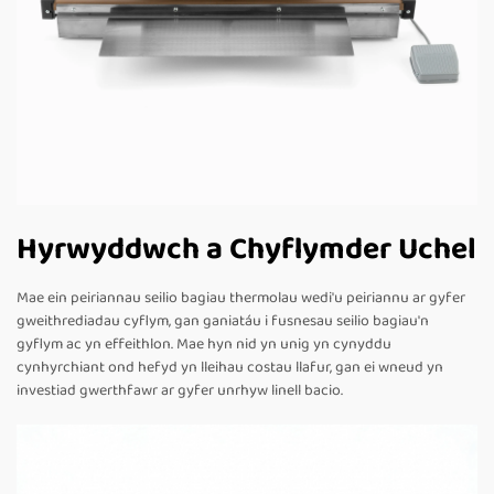
Hyrwyddwch a Chyflymder Uchel
Mae ein peiriannau seilio bagiau thermolau wedi'u peiriannu ar gyfer
gweithrediadau cyflym, gan ganiatáu i fusnesau seilio bagiau'n
gyflym ac yn effeithlon. Mae hyn nid yn unig yn cynyddu
cynhyrchiant ond hefyd yn lleihau costau llafur, gan ei wneud yn
investiad gwerthfawr ar gyfer unrhyw linell bacio.