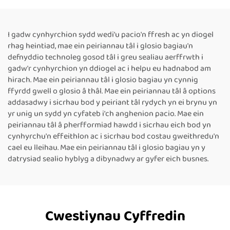
Cynhwysyddion Wedi’i
Caled, Adroddiad Uchder
Argraffu â Thôc,
8–63 cm ar gyfer Peiriant
Peiriannau Tôgio Thermol
Tôgio Band Parhaus
I gadw cynhyrchion sydd wedi'u pacio'n ffresh ac yn diogel
Arweiniol ar gyfer Pecynu
Thermol
rhag heintiad, mae ein peiriannau tâl i glosio bagiau'n
Bwyd
defnyddio technoleg gosod tâl i greu sealiau aerffrwth i
gadw'r cynhyrchion yn ddiogel ac i helpu eu hadnabod am
hirach. Mae ein peiriannau tâl i glosio bagiau yn cynnig
ffyrdd gwell o glosio â thâl. Mae ein peiriannau tâl â options
addasadwy i sicrhau bod y peiriant tâl rydych yn ei brynu yn
yr unig un sydd yn cyfateb i'ch anghenion pacio. Mae ein
peiriannau tâl â pherfformiad hawdd i sicrhau eich bod yn
cynhyrchu'n effeithlon ac i sicrhau bod costau gweithredu'n
cael eu lleihau. Mae ein peiriannau tâl i glosio bagiau yn y
datrysiad sealio hyblyg a dibynadwy ar gyfer eich busnes.
Cwestiynau Cyffredin