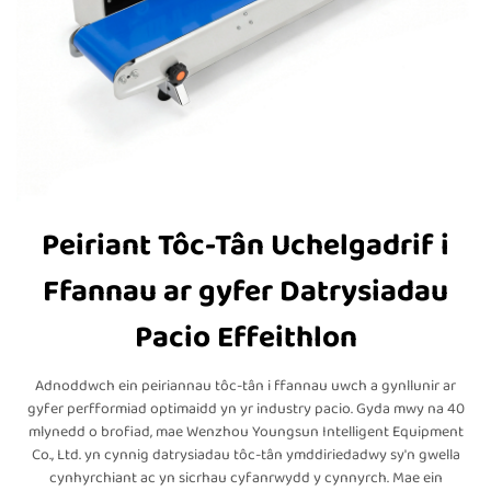
Peiriant Tôc-Tân Uchelgadrif i
Ffannau ar gyfer Datrysiadau
Pacio Effeithlon
Adnoddwch ein peiriannau tôc-tân i ffannau uwch a gynllunir ar
gyfer perfformiad optimaidd yn yr industry pacio. Gyda mwy na 40
mlynedd o brofiad, mae Wenzhou Youngsun Intelligent Equipment
Co., Ltd. yn cynnig datrysiadau tôc-tân ymddiriedadwy sy'n gwella
cynhyrchiant ac yn sicrhau cyfanrwydd y cynnyrch. Mae ein