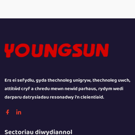
Ers ei sefydlu, gyda thechnoleg unigryw, thechnoleg uwch,
attitŵd cryf a chredu mewn newid parhaus, rydym wedi
darparu datrysiadau resonadwy i'n cleientiaid.
Sectoriau diwydiannol