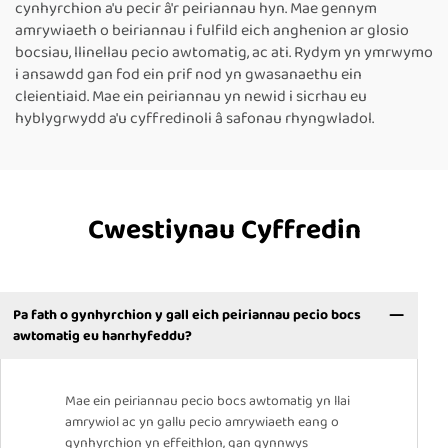
cynhyrchion a'u pecir â'r peiriannau hyn. Mae gennym
amrywiaeth o beiriannau i fulfild eich anghenion ar glosio
bocsiau, llinellau pecio awtomatig, ac ati. Rydym yn ymrwymo
i ansawdd gan fod ein prif nod yn gwasanaethu ein
cleientiaid. Mae ein peiriannau yn newid i sicrhau eu
hyblygrwydd a'u cyffredinoli â safonau rhyngwladol.
Cwestiynau Cyffredin
Pa fath o gynhyrchion y gall eich peiriannau pecio bocs
awtomatig eu hanrhyfeddu?
Mae ein peiriannau pecio bocs awtomatig yn llai
amrywiol ac yn gallu pecio amrywiaeth eang o
gynhyrchion yn effeithlon, gan gynnwys