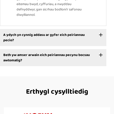
eitemau bwyd, cyffuriau, a nwyddau
defnyddwyr, gan sicrhau bodloni'r safonau
diwylliannol.
A ydych yn cynnig addasu ar gyfer eich peiriannau
pecio?
Beth yw amser arwain eich peiriannau pecynu bocsau
awtomatig?
Erthygl cysylltiedig