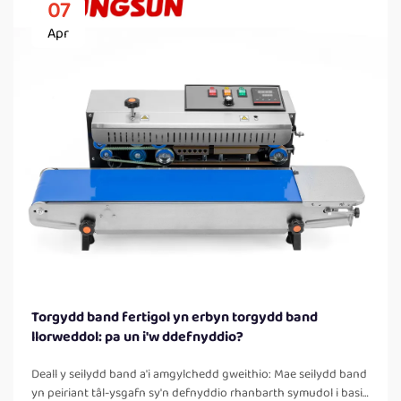
07
Apr
Torgydd band fertigol yn erbyn torgydd band
llorweddol: pa un i'w ddefnyddio?
Deall y seilydd band a'i amgylchedd gweithio: Mae seilydd band
yn peiriant tâl-ysgafn sy'n defnyddio rhanbarth symudol i basio