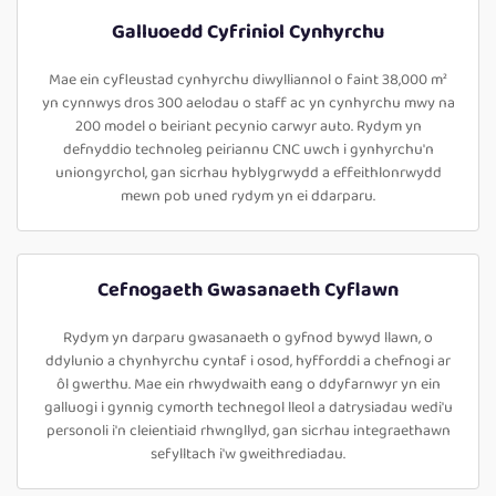
Galluoedd Cyfriniol Cynhyrchu
Mae ein cyfleustad cynhyrchu diwylliannol o faint 38,000 m²
yn cynnwys dros 300 aelodau o staff ac yn cynhyrchu mwy na
200 model o beiriant pecynio carwyr auto. Rydym yn
defnyddio technoleg peiriannu CNC uwch i gynhyrchu'n
uniongyrchol, gan sicrhau hyblygrwydd a effeithlonrwydd
mewn pob uned rydym yn ei ddarparu.
Cefnogaeth Gwasanaeth Cyflawn
Rydym yn darparu gwasanaeth o gyfnod bywyd llawn, o
ddylunio a chynhyrchu cyntaf i osod, hyfforddi a chefnogi ar
ôl gwerthu. Mae ein rhwydwaith eang o ddyfarnwyr yn ein
galluogi i gynnig cymorth technegol lleol a datrysiadau wedi'u
personoli i'n cleientiaid rhwngllyd, gan sicrhau integraethawn
sefylltach i'w gweithrediadau.