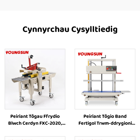
Cynnyrchau Cysylltiedig
Peiriant Tôgau Ffrydio
Peiriant Tôgio Band
Blwch Cerdyn FXC-2020,
Fertigol Trwm-ddrygioni
Peiriant Tôgau Ffrydio
FR-1100V ar gyfer
Blwch Cerdyn Bach,
Cynhwysyddion Mawr,