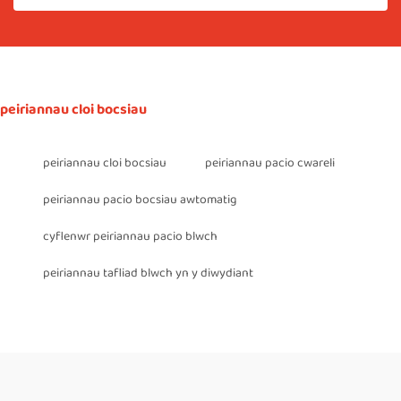
peiriannau cloi bocsiau
peiriannau cloi bocsiau
peiriannau pacio cwareli
peiriannau pacio bocsiau awtomatig
cyflenwr peiriannau pacio blwch
peiriannau tafliad blwch yn y diwydiant