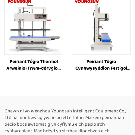
Peiriant Tôgau Ffrydio
Peiriant Tôgio
Carton Awtomatig,
Cynhwysyddion Wedi’i
Cyflenwr Peiriant Tôgau
Argraffu â Thôc,
Ffrydio Blwch a Phacio
Peiriannau Tôgio Thermol
Blwch
Arweiniol ar gyfer Pecynu
Bwyd
Peiriant Tôgio Thermol
Peiriant Tôgio
Arweiniol Trwm-ddrygioni
Cynhwysyddion Fertigol
FR-1200V ar gyfer
Trwm-ddrygioni â
Cynhwysyddion Mawr
Chyflwyno Inkjet FR-
Fertigol â Chyflwyno Lliw
1300V, Cyflenwyr
Caled, Adroddiad Uchder
Peiriannau Tôgio
8–63 cm ar gyfer Peiriant
Cynhwysyddion Plastig,
Tôgio Band Parhaus
Peiriant Tôgio Thermol ar
Gnawn ni yn Wenzhou Youngsun Intelligent Equipment Co.,
Thermol
gyfer Cynhwysyddion
Ltd pa mor bwysig yw pecio effeithlon. Mae ein peiriannau
Bwyd, Peiriant Tôgio
pecio bocs awtomatig yn cyflymu eich pecio a'ch
Parhaus Awtomatig
cynhyrchiant. Mae hefyd yn sicrhau diogelwch eich