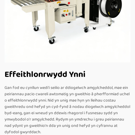
Effeithlonrwydd Ynni
Gan fod eu cynllun wedi'i seilio ar ddiogelwch amgylcheddol, mae ein
peiriannau pacio cwareli awtomatig yn gweithio â pherfformiad uchel
o effeithlonrwydd ynni. Nid yn unig mae hyn yn lleihau costau
gweithredu ond hefyd yn cyd-fynd â nodau diogelwch amgylcheddol
byd-eang, gan ei wneud yn ddewis rhagorol i fusnesau sydd yn
ymwybodol o'r amgylchedd. Rydym yn ymdrechu i greu peiriannau
nad ydynt yn gweithio'n dda yn unig ond hefyd yn cyfrannu at
dyfodol gwyrddach.