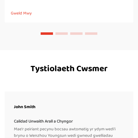
bagiau neu fochsiau trwy rhanbarthau poeth a oer, gan greu
seal cryf a chau-gofal. Wneir hyn yn wahanol i seilyddion taro
Gweld Mwy
llawer, lle...
Tystiolaeth Cwsmer
John Smith
Calidad Unwaith Arall a Chyngor
Mae'r peiriant pecynu bocsau awtomatig yr ydym wedi'i
brynu o Wenzhou Youngsun wedi gwneud gwelliadau