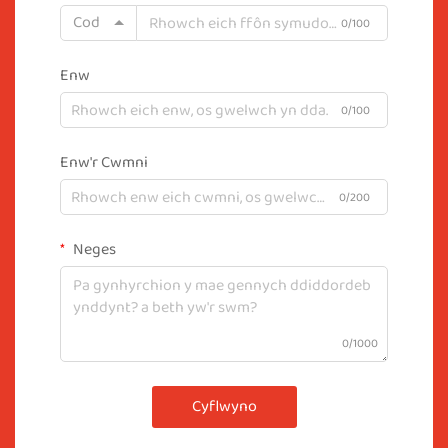
Cod
0/100
Enw
0/100
Enw'r Cwmni
0/200
Neges
0/1000
Cyflwyno