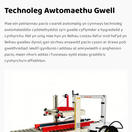
Technoleg Awtomaethu Gwell
Mae ein peiriannau pacio cwareli awtomatig yn cynnwys technoleg
awtomateiddio cyddiethyddol, sy'n gwella cyflymder a hygrededd y
cynhyrchu. Nid yn unig mae hyn yn lleihau costau llafur ond hefyd yn
lleihau gwallau dynol, gan sicrhau ansawdd pacio cyson ar draws pob
gweithrediad. Wedi'i gynllunio i addasu at amrywiaeth o anghenion
pacio, maen nhw'n addas i fusnesau sydd eisiau graddio'u
cynhyrchu'n effeithlon.