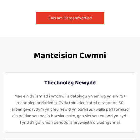
Cais am Darganfyddiad
Manteision Cwmni
Thechnoleg Newydd
Mae ein dyfarniad i ymchwil a datblygu yn amlwg yn ein 79+
technoleg breintiedig. Gyda thîm dedicated o ragor na 50
arbenigwr, rydym yn creu newid yn barhaus i wella perfformiad
ein peiriannau pacio bocsiau auto, gan sicrhau eu bod yn cyd-
fynd â'r gofynion penodol amrywiaeth o weithgynnal.