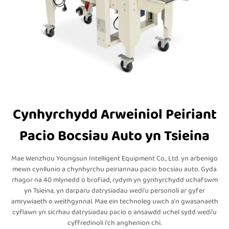
Cynhyrchydd Arweiniol Peiriant
Pacio Bocsiau Auto yn Tsieina
Mae Wenzhou Youngsun Intelligent Equipment Co., Ltd. yn arbenigo
mewn cynllunio a chynhyrchu peiriannau pacio bocsiau auto. Gyda
rhagor na 40 mlynedd o brofiad, rydym yn gynhyrchydd uchafswm
yn Tsieina, yn darparu datrysiadau wedi'u personoli ar gyfer
amrywiaeth o weithgynnal. Mae ein technoleg uwch a'n gwasanaeth
cyflawn yn sicrhau datrysiadau pacio o ansawdd uchel sydd wedi'u
cyffredinoli i'ch anghenion chi.