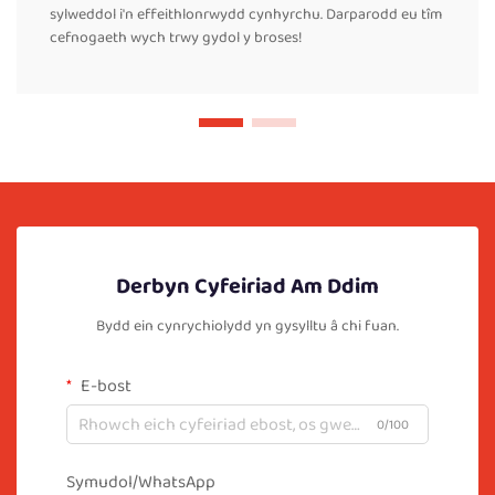
sylweddol i'n effeithlonrwydd cynhyrchu. Darparodd eu tîm
cefnogaeth wych trwy gydol y broses!
Derbyn Cyfeiriad Am Ddim
Bydd ein cynrychiolydd yn gysylltu â chi fuan.
E-bost
0/100
Symudol/WhatsApp