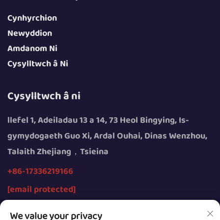
Cynhyrchion
Newyddion
Amdanom Ni
Cysylltwch â Ni
Cysylltwch â ni
llefel 1, Adeiladau 13 a 14, 73 Heol Bingying, Is-
gymydogaeth Guo Xi, Ardal Ouhai, Dinas Wenzhou,
Talaith Zhejiang，Tsieina
+86-17336219166
[email protected]
We value your privacy