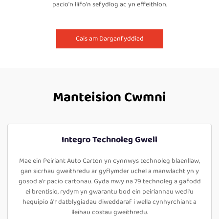
pacio'n llifo'n sefydlog ac yn effeithlon.
Cais am Darganfyddiad
Manteision Cwmni
Integro Technoleg Gwell
Mae ein Peiriant Auto Carton yn cynnwys technoleg blaenllaw,
gan sicrhau gweithredu ar gyflymder uchel a manwlacht yn y
gosod a'r pacio cartonau. Gyda mwy na 79 technoleg a gafodd
ei brentisio, rydym yn gwarantu bod ein peiriannau wedi'u
hequipio â'r datblygiadau diweddaraf i wella cynhyrchiant a
lleihau costau gweithredu.