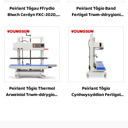
Peiriant Tôgau Ffrydio
Peiriant Tôgio Band
Blwch Cerdyn FXC-2020,
Fertigol Trwm-ddrygioni
Peiriant Tôgau Ffrydio
FR-1100V ar gyfer
Blwch Cerdyn Bach,
Cynhwysyddion Mawr,
Peiriant Tôgau Ffrydio
Peiriant Tôgio
Carton Awtomatig,
Cynhwysyddion Wedi’i
Cyflenwr Peiriant Tôgau
Argraffu â Thôc,
Ffrydio Blwch a Phacio
Peiriannau Tôgio Thermol
Blwch
Arweiniol ar gyfer Pecynu
Bwyd
Peiriant Tôgio Thermol
Peiriant Tôgio
Arweiniol Trwm-ddrygioni
Cynhwysyddion Fertigol
FR-1200V ar gyfer
Trwm-ddrygioni â
Cynhwysyddion Mawr
Chyflwyno Inkjet FR-
Fertigol â Chyflwyno Lliw
1300V, Cyflenwyr
Caled, Adroddiad Uchder
Peiriannau Tôgio
8–63 cm ar gyfer Peiriant
Cynhwysyddion Plastig,