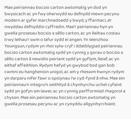
Tôgio Band Parhaus
Peiriant Tôgio Thermol ar
Mae peiriannau bocsio carton awtomatig yn dod yn
Thermol
gyfer Cynhwysyddion
bwysicach ac yn fwy oherwydd eu defnydd mewn pecynu
Bwyd, Peiriant Tôgio
modern ar gyfer marchnadoedd y bwyd, y ffarmaci, a'r
Parhaus Awtomatig
nwyddau defnyddio cyffredin. Mae'r peiriannau hyn yn
gwella prosesau bocsio a sêllo carton, ac yn lleihau costau
trwy leihau'r swm o lafur sydd ei angen. Yn Wenzhou
Youngsun, rydym yn rhoi sylw cryf i ddatblygiad peiriannau
bocsio carton awtomatig sydd yn cynnig y gorau o bocsio a
sêllo carton â newidio peiriant sydd yn gyflym, lleiaf, ac yn
eithaf effeithlon. Rydym hefyd yn gwybod bod gan bob
cwmni eu hanghenion unigol, ac am y rheswm hwnyn rydym
yn darparu nifer fawr o opsiynau i'w cyd-fynd â nhw. Mae ein
peiriannau'n integru'n seithllyd â chynhyrchu uchel cyfaint
sydd yn gofyn am lawer, ac yn cynnig perfformiad rhagorol a
chyson. Mae ein peiriannau bocsio carton awtomatig yn
gwella prosesau pecynu ac yn cynyddu allgynhyrchiant.