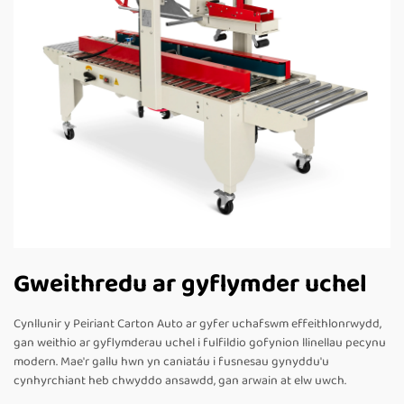
Gweithredu ar gyflymder uchel
Cynllunir y Peiriant Carton Auto ar gyfer uchafswm effeithlonrwydd,
gan weithio ar gyflymderau uchel i fulfildio gofynion llinellau pecynu
modern. Mae'r gallu hwn yn caniatáu i fusnesau gynyddu'u
cynhyrchiant heb chwyddo ansawdd, gan arwain at elw uwch.