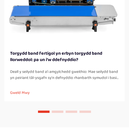
Torgydd band fertigol yn erbyn torgydd band
llorweddol: pa un i'w ddefnyddio?
Deall y seilydd band a'i amgylchedd gweithio: Mae seilydd band
yn peiriant tâl-ysgafn sy'n defnyddio rhanbarth symudol i basio
bagiau neu fochsiau trwy rhanbarthau poeth a oer, gan greu
seal cryf a chau-gofal. Wneir hyn yn wahanol i seilyddion taro
Gweld Mwy
llawer, lle...