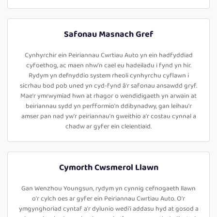
Safonau Masnach Gref
Cynhyrchir ein Peiriannau Cwrtiau Auto yn ein hadfyddiad
cyfoethog, ac maen nhw'n cael eu hadeiladu i fynd yn hir.
Rydym yn defnyddio system rheoli cynhyrchu cyflawn i
sicrhau bod pob uned yn cyd-fynd â'r safonau ansawdd gryf.
Mae'r ymrwymiad hwn at rhagor o wendidigaeth yn arwain at
beiriannau sydd yn perfformio'n ddibynadwy, gan leihau'r
amser pan nad yw'r peiriannau'n gweithio a'r costau cynnal a
chadw ar gyfer ein cleientiaid.
Cymorth Cwsmerol Llawn
Gan Wenzhou Youngsun, rydym yn cynnig cefnogaeth llawn
o'r cylch oes ar gyfer ein Peiriannau Cwrtiau Auto. O'r
ymgynghoriad cyntaf a'r dylunio wedi'i addasu hyd at gosod a