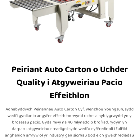
Peiriant Auto Carton o Uchder
Quality i Atgyweiriau Pacio
Effeithlon
Adnabyddwch Peiriannau Auto Carton Cyf. Wenzhou Youngsun, sydd
wedi'i gynllunio ar gyfer effeithlonrwydd uchel a hyblygrwydd yn y
brosesau pacio. Gyda mwy na 40 mlynedd o brofiad, rydym yn
darparu atgyweiriau creadigol sydd wedi'u cyffredinoli i fulfild
anghenion amrywiol yr industry, gan sicrhau bod eich gweithrediadau