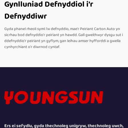
Gynlluniad Defnyddiol i'r
Defnyddiwr
Gyda phanel rheoli syml i'w defnyddio, mae'r Peiriant Carton Auto yn
sicrhau bod defnyddio'r peiriant yn hawdd. Gall gweithwyr dysgu sut i
ddefnyddio'r peiriant yn gyflym, gan leihau amser hyfforddi a gwella
cynhyrchiant o'r diwrnod cyntaf.
Ers ei sefydlu, gyda thechnoleg unigryw, thechnoleg uwch,