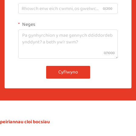
0/200
Neges
0/1000
Cyflwyno
peiriannau cloi bocsiau