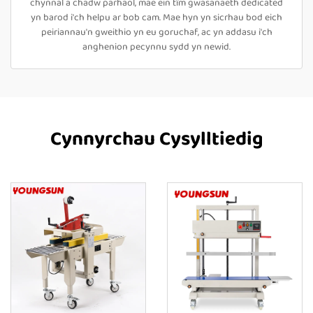
chynnal a chadw parhaol, mae ein tîm gwasanaeth dedicated
yn barod i'ch helpu ar bob cam. Mae hyn yn sicrhau bod eich
peiriannau'n gweithio yn eu goruchaf, ac yn addasu i'ch
anghenion pecynnu sydd yn newid.
Cynnyrchau Cysylltiedig