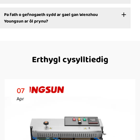
Pa fath o gefnogaeth sydd ar gael gan Wenzhou
Youngsun ar ôl prynu?
Erthygl cysylltiedig
07
Apr