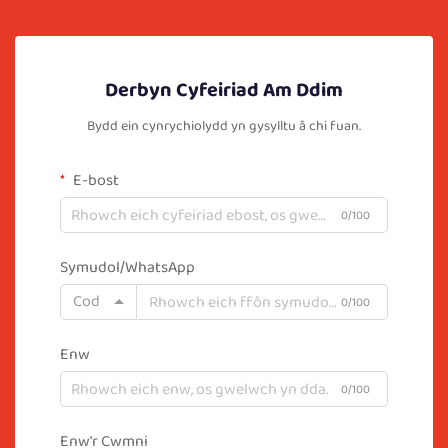
Derbyn Cyfeiriad Am Ddim
Bydd ein cynrychiolydd yn gysylltu â chi fuan.
E-bost
0/100
Symudol/WhatsApp
Cod
0/100
Enw
0/100
Enw'r Cwmni