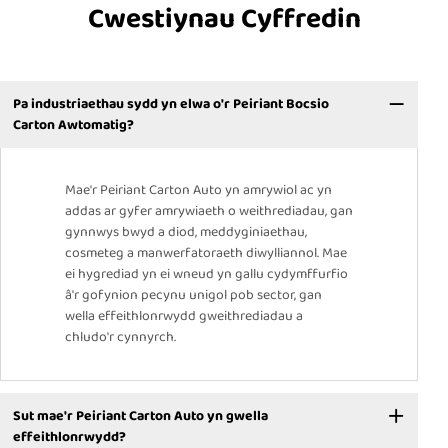
Cwestiynau Cyffredin
Pa industriaethau sydd yn elwa o'r Peiriant Bocsio
Carton Awtomatig?
Mae'r Peiriant Carton Auto yn amrywiol ac yn
addas ar gyfer amrywiaeth o weithrediadau, gan
gynnwys bwyd a diod, meddyginiaethau,
cosmeteg a manwerfatoraeth diwylliannol. Mae
ei hygrediad yn ei wneud yn gallu cydymffurfio
â'r gofynion pecynu unigol pob sector, gan
wella effeithlonrwydd gweithrediadau a
chludo'r cynnyrch.
Sut mae'r Peiriant Carton Auto yn gwella
effeithlonrwydd?